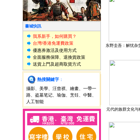
書城快訊
我系新手，如何購買？
台灣/香港免運費政策
东野圭吾：解忧杂
優惠券激活及使用方式
全面服務保障、退換貨政策
送貨上門及超商取貨方式
熱搜關鍵字
：
攝影
、
美學
、
汪曾祺
、
繪畫
、
一帶一
路
、
盗墓笔记
、
瑜伽
、
烹饪
、
中醫
、
人工智能
元代的族群文化与