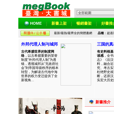
HOME
新書上架
暢銷書架
好書推
最新/最熱/最齊全的簡體書網
品種
：超過
外邦代理人制与城邦
三国的真
古代希腊世界的制度网
有史料根基
络
，以古希腊重要的荣誉
读感
，全书
制度“外邦代理人制”为透
志》《后汉
镜，透视城邦从“无政府社
料，融合近
会”到帝国等级秩序的根本
究、考古实
转型，为解读古代地中海
杜绝野史戏
世界的权力变迁提供了全
断，还原汉
新视角...
实宏大历史图
新書推介