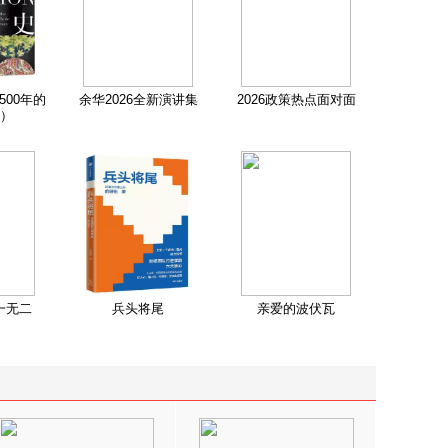
500年的
余华2026全新演讲集
2026政策热点面对面
）
一无二
兵头将尾
亲爱的波伏瓦