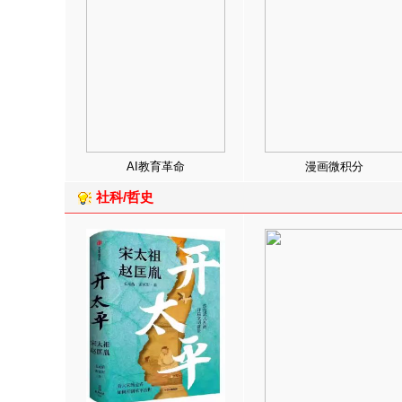
AI教育革命
漫画微积分
社科/哲史