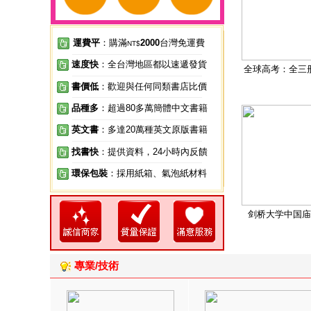
運費平
：購滿
2000
台灣免運費
NT$
速度快
：全台灣地區都以速遞發貨
全球高考：全三
書價低
：歡迎與任何同類書店比價
品種多
：超過80多萬簡體中文書籍
英文書
：多達20萬種英文原版書籍
找書快
：提供資料，24小時內反饋
環保包裝
：採用紙箱、氣泡紙材料
剑桥大学中国庙
專業/技術