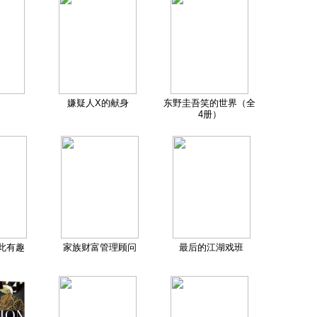
嫌疑人X的献身
东野圭吾笑的世界（全
4册）
此有趣
家族财富管理顾问
最后的江湖戏班