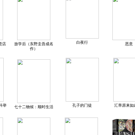
白夜行
货店
放学后（东野圭吾成名
恶意
作）
科举
孔子的门徒
汇率原来如
七十二物候：顺时生活