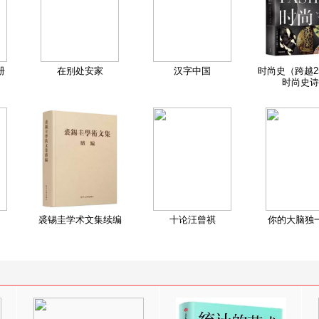
册
在别处安家
汉字中国
时尚史（跨越2
时尚史诗
裘锡圭学术文集续编
十论汪曾祺
你的大脑独