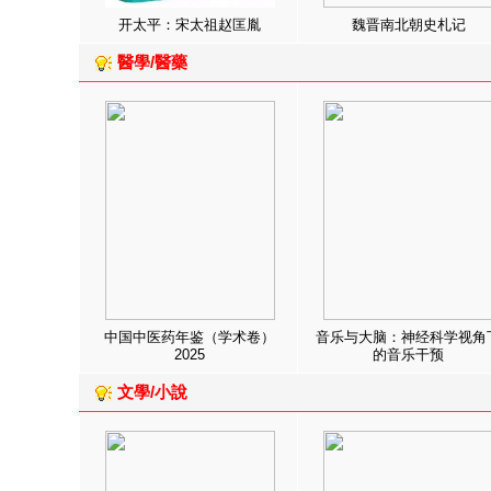
开太平：宋太祖赵匡胤
魏晋南北朝史札记
醫學/醫藥
中国中医药年鉴（学术卷）
音乐与大脑：神经科学视角
2025
的音乐干预
文學/小說