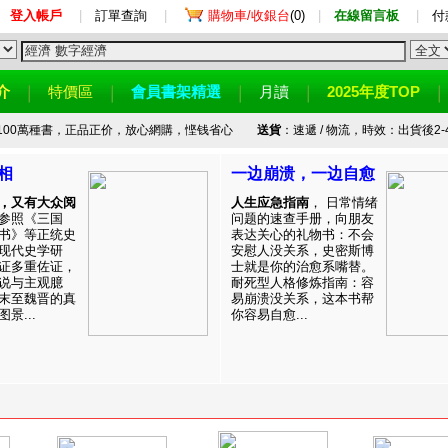
登入帳戶
|
訂單查詢
|
購物車/收銀台
(0)
|
在線留言板
|
付
介
特價區
會員書架精選
月讀
2025年度TOP
100萬種書，正品正价，放心網購，悭钱省心
送貨
：速遞 / 物流，時效：出貨後2-
相
一边崩溃，一边自愈
，又有大众阅
人生应急指南
， 日常情绪
参照《三国
问题的速查手册，向朋友
书》等正统史
表达关心的礼物书：不会
现代史学研
安慰人没关系，史密斯博
证多重佐证，
士就是你的治愈系嘴替。
说与主观臆
耐死型人格修炼指南：容
末至魏晋的真
易崩溃没关系，这本书帮
景...
你容易自愈...