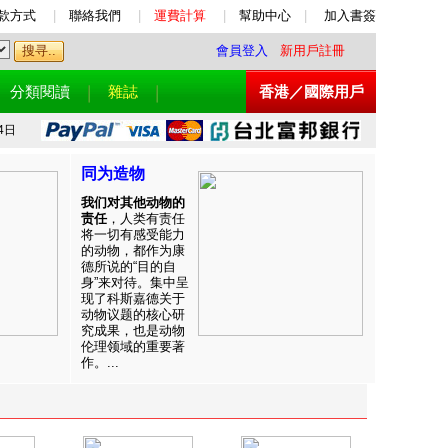
款方式
|
聯絡我們
|
運費計算
|
幫助中心
|
加入書簽
會員登入
新用戶註冊
分類閱讀
雜誌
香港／國際用戶
4日
同为造物
我们对其他动物的
责任
，人类有责任
将一切有感受能力
的动物，都作为康
德所说的“目的自
身”来对待。集中呈
现了科斯嘉德关于
动物议题的核心研
究成果，也是动物
伦理领域的重要著
作。...