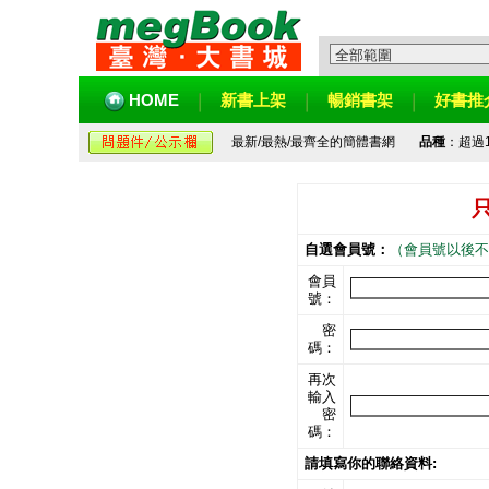
HOME
新書上架
暢銷書架
好書推
最新/最熱/最齊全的簡體書網
品種
：超過
自選會員號：
（會員號以後不
會員
號：
密
碼：
再次
輸入
密
碼：
請填寫你的聯絡資料: