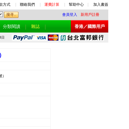
款方式
|
聯絡我們
|
運費計算
|
幫助中心
|
加入書簽
會員登入
新用戶註冊
分類閱讀
雜誌
香港／國際用戶
4日
）
號）