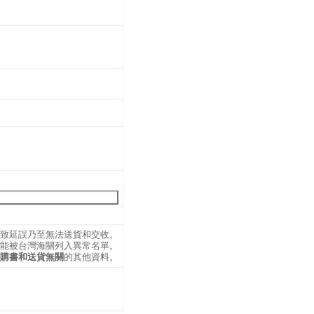
）
導致延誤乃至無法送貨和交收。
可能被台灣海關列入異常名單。
購書和送貨無關
的其他資料。