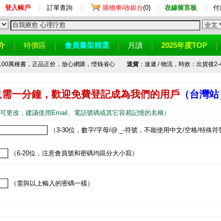
登入帳戶
|
訂單查詢
|
購物車/收銀台
(0)
|
在線留言板
|
付
介
特價區
會員書架精選
月讀
2025年度TOP
100萬種書，正品正价，放心網購，悭钱省心
送貨
：速遞 / 物流，時效：出貨後2-
只需一分鐘，歡迎免費登記成為我們的用戶
（台灣站
可更改，建議使用Email、電話號碼或其它容易記憶的名稱）
（3-30位，數字/字母/@._-符號，不能使用中文/空格/特殊符
（6-20位，注意會員號和密碼均區分大小寫）
（需與以上輸入的密碼一樣）