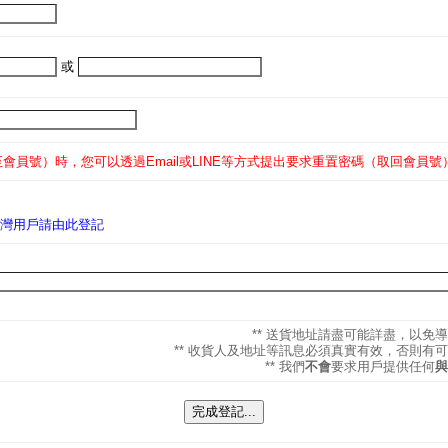
或
會員號）時，您可以透過Email或LINE等方式提出要求重置密碼（取回會員號
非台灣用戶請由此登記
** 送貨地址請盡可能詳盡，以免
** 收貨人及地址等訊息必須真實有效，否則有
** 我們
不會
要求用戶提供任何
與