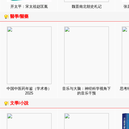
开太平：宋太祖赵匡胤
魏晋南北朝史札记
张
醫學/醫藥
中国中医药年鉴（学术卷）
音乐与大脑：神经科学视角下
思考
2025
的音乐干预
文學/小說