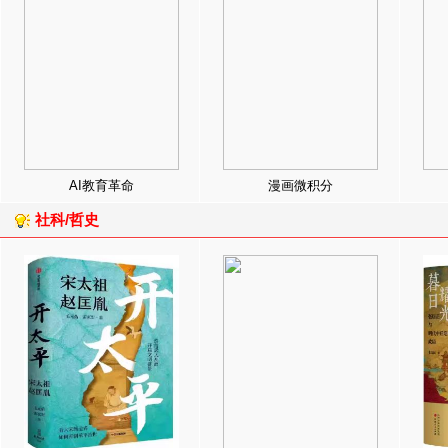
AI教育革命
漫画微积分
社科/哲史