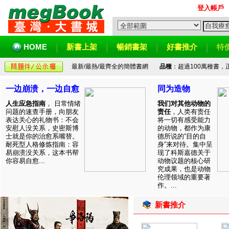
登入帳戶
HOME
新書上架
暢銷書架
好書推介
特
最新/最熱/最齊全的簡體書網
品種
：超過100萬種書
一边崩溃，一边自愈
同为造物
人生应急指南
， 日常情绪
我们对其他动物的
问题的速查手册，向朋友
责任
，人类有责任
表达关心的礼物书：不会
将一切有感受能力
安慰人没关系，史密斯博
的动物，都作为康
士就是你的治愈系嘴替。
德所说的“目的自
耐死型人格修炼指南：容
身”来对待。集中呈
易崩溃没关系，这本书帮
现了科斯嘉德关于
你容易自愈...
动物议题的核心研
究成果，也是动物
伦理领域的重要著
作。...
新書推介