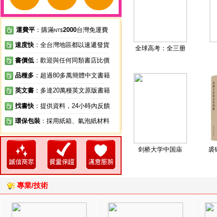
運費平
：購滿
2000
台灣免運費
NT$
速度快
：全台灣地區都以速遞發貨
全球高考：全三册
書價低
：歡迎與任何同類書店比價
品種多
：超過80多萬簡體中文書籍
英文書
：多達20萬種英文原版書籍
找書快
：提供資料，24小時內反饋
環保包裝
：採用紙箱、氣泡紙材料
剑桥大学中国庙
裘
專業/技術