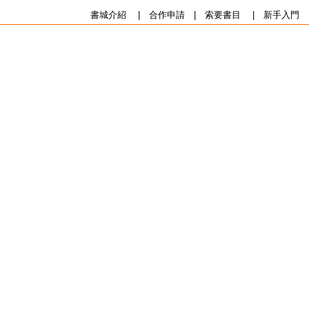
書城介紹
|
合作申請
|
索要書目
|
新手入門