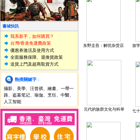
書城快訊
我系新手，如何購買？
台灣/香港免運費政策
东野圭吾：解忧杂货店
放
優惠券激活及使用方式
全面服務保障、退換貨政策
送貨上門及超商取貨方式
熱搜關鍵字
：
攝影
、
美學
、
汪曾祺
、
繪畫
、
一帶一
路
、
盗墓笔记
、
瑜伽
、
烹饪
、
中醫
、
人工智能
元代的族群文化与科举
七