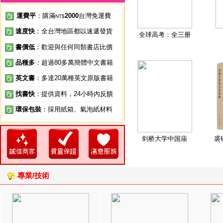
運費平
：購滿
2000
台灣免運費
NT$
速度快
：全台灣地區都以速遞發貨
全球高考：全三册
書價低
：歡迎與任何同類書店比價
品種多
：超過80多萬簡體中文書籍
英文書
：多達20萬種英文原版書籍
找書快
：提供資料，24小時內反饋
環保包裝
：採用紙箱、氣泡紙材料
剑桥大学中国庙
裘
專業/技術