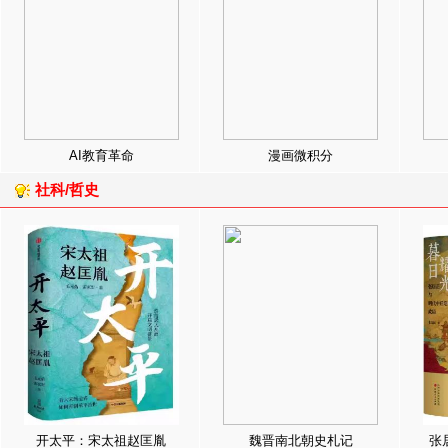
AI教育革命
漫画微积分
社科/哲史
开太平：宋太祖赵匡胤
魏晋南北朝史札记
张