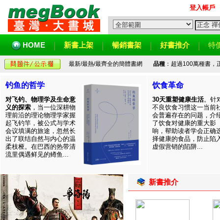
登入帳戶
HOME
新書上架
暢銷書架
好書推介
特
最新/最熱/最齊全的簡體書網
品種
：超過100萬種書
钓鱼的哲学
饮食革命
对飞钓、物理学及生命意
30天重塑健康生活
。针
义的探索
，当一位深耕物
不良饮食习惯这一当前
理前沿的理论物理学家握
会普遍存在的问题，介
起飞钓竿，被公式与学术
了饮食对健康的重大影
会议填满的旅途，忽然长
响，帮助读者学会正确
出了联结自然与内心的温
择健康的食品，防止陷
柔枝桠。在巴西的热带清
虚假营销的陷阱...
流里偶遇鲜见的鳟鱼...
新書推介