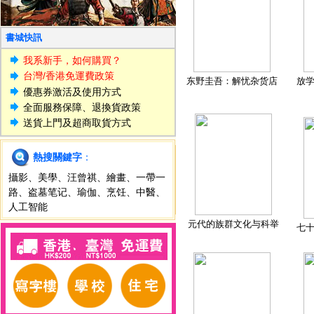
書城快訊
我系新手，如何購買？
台灣/香港免運費政策
东野圭吾：解忧杂货店
放
優惠券激活及使用方式
全面服務保障、退換貨政策
送貨上門及超商取貨方式
熱搜關鍵字
：
攝影
、
美學
、
汪曾祺
、
繪畫
、
一帶一
路
、
盗墓笔记
、
瑜伽
、
烹饪
、
中醫
、
人工智能
元代的族群文化与科举
七