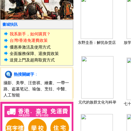
書城快訊
我系新手，如何購買？
台灣/香港免運費政策
东野圭吾：解忧杂货店
放
優惠券激活及使用方式
全面服務保障、退換貨政策
送貨上門及超商取貨方式
熱搜關鍵字
：
攝影
、
美學
、
汪曾祺
、
繪畫
、
一帶一
路
、
盗墓笔记
、
瑜伽
、
烹饪
、
中醫
、
人工智能
元代的族群文化与科举
七