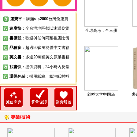
運費平
：購滿
2000
台灣免運費
NT$
速度快
：全台灣地區都以速遞發貨
全球高考：全三册
書價低
：歡迎與任何同類書店比價
品種多
：超過80多萬簡體中文書籍
英文書
：多達20萬種英文原版書籍
找書快
：提供資料，24小時內反饋
環保包裝
：採用紙箱、氣泡紙材料
剑桥大学中国庙
裘
專業/技術