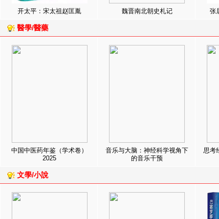
开太平：宋太祖赵匡胤
魏晋南北朝史札记
张
醫學/醫藥
中国中医药年鉴（学术卷）
音乐与大脑：神经科学视角下
思考
2025
的音乐干预
文學/小說