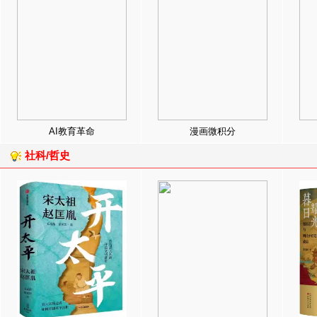
AI教育革命
漫画微积分
社科/哲史