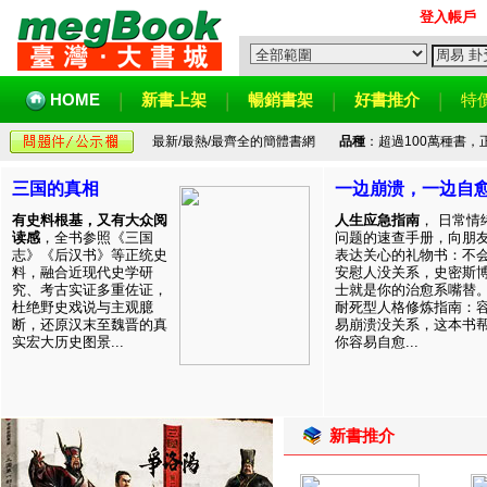
登入帳戶
HOME
新書上架
暢銷書架
好書推介
特
最新/最熱/最齊全的簡體書網
品種
：超過100萬種書
三国的真相
一边崩溃，一边自
有史料根基，又有大众阅
人生应急指南
， 日常情
读感
，全书参照《三国
问题的速查手册，向朋
志》《后汉书》等正统史
表达关心的礼物书：不
料，融合近现代史学研
安慰人没关系，史密斯
究、考古实证多重佐证，
士就是你的治愈系嘴替
杜绝野史戏说与主观臆
耐死型人格修炼指南：
断，还原汉末至魏晋的真
易崩溃没关系，这本书
实宏大历史图景...
你容易自愈...
新書推介