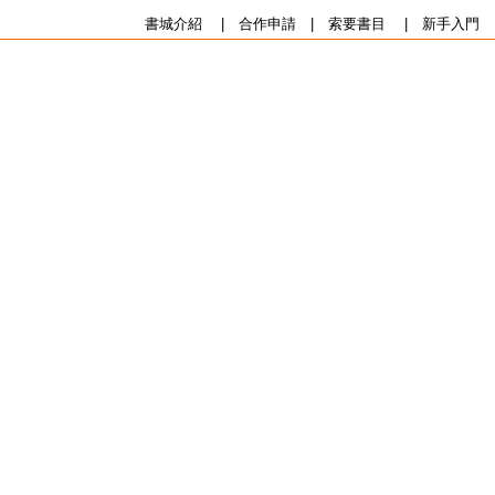
書城介紹
|
合作申請
|
索要書目
|
新手入門