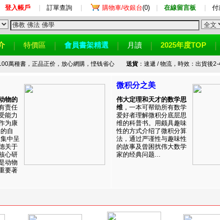
登入帳戶
|
訂單查詢
|
購物車/收銀台
(0)
|
在線留言板
|
付
介
特價區
會員書架精選
月讀
2025年度TOP
100萬種書，正品正价，放心網購，悭钱省心
送貨
：速遞 / 物流，時效：出貨後2-
微积分之美
动物的
伟大定理和天才的数学思
有责任
维
，一本可帮助所有数学
受能力
爱好者理解微积分底层思
作为康
维的科普书。用颇具趣味
目的自
性的方式介绍了微积分算
。集中呈
法，通过严谨性与趣味性
德关于
的故事及曾困扰伟大数学
核心研
家的经典问题...
是动物
重要著