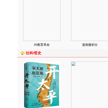
AI教育革命
漫画微积分
社科/哲史