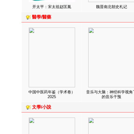
开太平：宋太祖赵匡胤
魏晋南北朝史札记
醫學/醫藥
中国中医药年鉴（学术卷）
音乐与大脑：神经科学视角
2025
的音乐干预
文學/小說