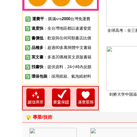
運費平
：購滿
2000
台灣免運費
NT$
速度快
：全台灣地區都以速遞發貨
全球高考：全三
書價低
：歡迎與任何同類書店比價
品種多
：超過80多萬簡體中文書籍
英文書
：多達20萬種英文原版書籍
找書快
：提供資料，24小時內反饋
環保包裝
：採用紙箱、氣泡紙材料
剑桥大学中国庙
專業/技術