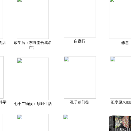
白夜行
货店
放学后（东野圭吾成名
恶意
作）
科举
孔子的门徒
汇率原来如
七十二物候：顺时生活