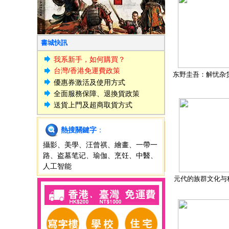
書城快訊
我系新手，如何購買？
台灣/香港免運費政策
东野圭吾：解忧杂
優惠券激活及使用方式
全面服務保障、退換貨政策
送貨上門及超商取貨方式
熱搜關鍵字
：
攝影
、
美學
、
汪曾祺
、
繪畫
、
一帶一
路
、
盗墓笔记
、
瑜伽
、
烹饪
、
中醫
、
人工智能
元代的族群文化与