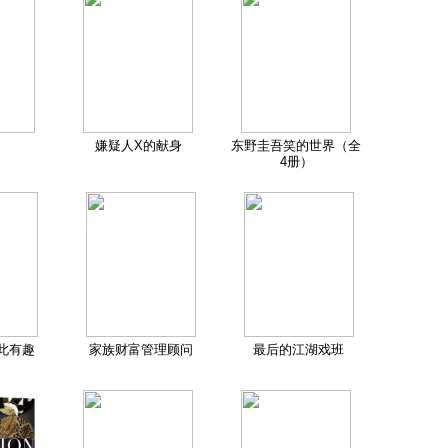
嫌疑人X的献身
东野圭吾笑的世界（全
4册）
此有趣
家族财富管理顾问
最后的江湖戏班