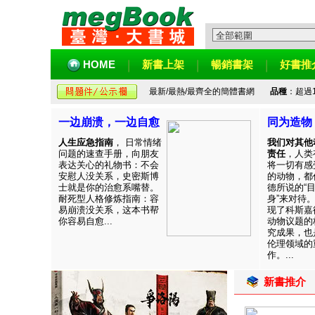
HOME
新書上架
暢銷書架
好書推
最新/最熱/最齊全的簡體書網
品種
：超過
一边崩溃，一边自愈
同为造物
人生应急指南
， 日常情绪
我们对其他
问题的速查手册，向朋友
责任
，人类
表达关心的礼物书：不会
将一切有感
安慰人没关系，史密斯博
的动物，都
士就是你的治愈系嘴替。
德所说的“
耐死型人格修炼指南：容
身”来对待
易崩溃没关系，这本书帮
现了科斯嘉
你容易自愈...
动物议题的
究成果，也
伦理领域的
作。...
新書推介