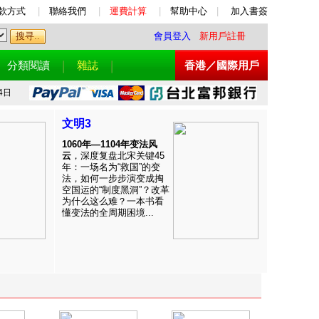
款方式
|
聯絡我們
|
運費計算
|
幫助中心
|
加入書簽
會員登入
新用戶註冊
分類閱讀
雜誌
香港／國際用戶
4日
文明3
1060年—1104年变法风
云
，深度复盘北宋关键45
年：一场名为“救国”的变
法，如何一步步演变成掏
空国运的“制度黑洞”？改革
为什么这么难？一本书看
懂变法的全周期困境...