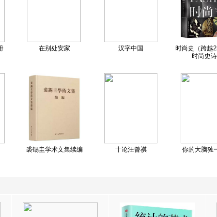
册
在别处安家
汉字中国
时尚史（跨越2
时尚史诗
裘锡圭学术文集续编
十论汪曾祺
你的大脑独