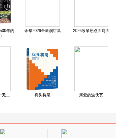
500年的
余华2026全新演讲集
2026政策热点面对面
）
一无二
兵头将尾
亲爱的波伏瓦