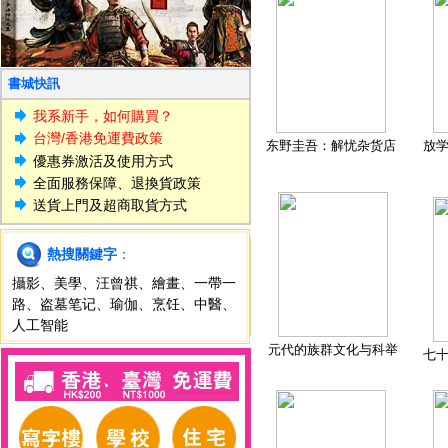
書城快訊
我系新手，如何購買？
台灣/香港免運費政策
东野圭吾：解忧杂货店
放
優惠券激活及使用方式
全面服務保障、退換貨政策
送貨上門及超商取貨方式
熱搜關鍵字
：
攝影
、
美學
、
汪曾祺
、
繪畫
、
一帶一
路
、
盗墓笔记
、
瑜伽
、
烹饪
、
中醫
、
人工智能
元代的族群文化与科举
七