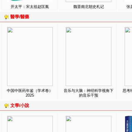
开太平：宋太祖赵匡胤
魏晋南北朝史札记
张
醫學/醫藥
中国中医药年鉴（学术卷）
音乐与大脑：神经科学视角下
思考
2025
的音乐干预
文學/小說