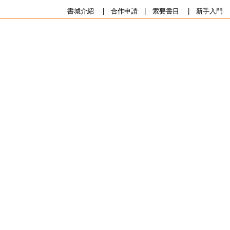
書城介紹
|
合作申請
|
索要書目
|
新手入門