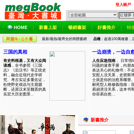
登入帳戶
HOME
新書上架
暢銷書架
好書推介
特
最新/最熱/最齊全的簡體書網
品種
：超過100萬種書
三国的真相
一边崩溃，一边自
有史料根基，又有大众阅
人生应急指南
， 日常情
读感
，全书参照《三国
问题的速查手册，向朋
志》《后汉书》等正统史
表达关心的礼物书：不
料，融合近现代史学研
安慰人没关系，史密斯
究、考古实证多重佐证，
士就是你的治愈系嘴替
杜绝野史戏说与主观臆
耐死型人格修炼指南：
断，还原汉末至魏晋的真
易崩溃没关系，这本书
实宏大历史图景...
你容易自愈...
新書推介