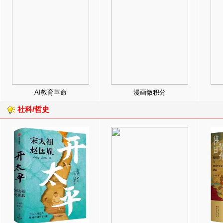
AI教育革命
漫画微积分
社科/哲史