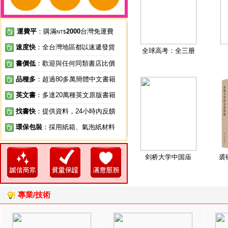
運費平
：購滿
2000
台灣免運費
NT$
速度快
：全台灣地區都以速遞發貨
全球高考：全三册
書價低
：歡迎與任何同類書店比價
品種多
：超過80多萬簡體中文書籍
英文書
：多達20萬種英文原版書籍
找書快
：提供資料，24小時內反饋
環保包裝
：採用紙箱、氣泡紙材料
剑桥大学中国庙
裘
專業/技術