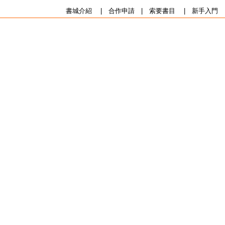
書城介紹
|
合作申請
|
索要書目
|
新手入門