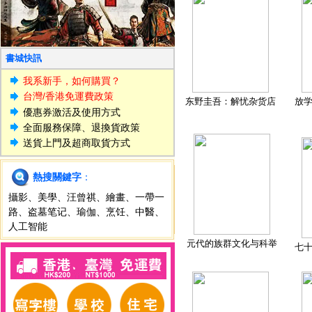
書城快訊
我系新手，如何購買？
台灣/香港免運費政策
东野圭吾：解忧杂货店
放
優惠券激活及使用方式
全面服務保障、退換貨政策
送貨上門及超商取貨方式
熱搜關鍵字
：
攝影
、
美學
、
汪曾祺
、
繪畫
、
一帶一
路
、
盗墓笔记
、
瑜伽
、
烹饪
、
中醫
、
人工智能
元代的族群文化与科举
七