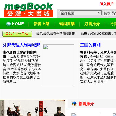
登入帳戶
HOME
新書上架
暢銷書架
好書推介
特
最新/最熱/最齊全的簡體書網
品種
：超過100萬種書
外邦代理人制与城邦
三国的真相
古代希腊世界的制度网
有史料根基，又有大众
络
，以古希腊重要的荣誉
读感
，全书参照《三国
制度“外邦代理人制”为透
志》《后汉书》等正统
镜，透视城邦从“无政府社
料，融合近现代史学研
会”到帝国等级秩序的根本
究、考古实证多重佐证
转型，为解读古代地中海
杜绝野史戏说与主观臆
世界的权力变迁提供了全
断，还原汉末至魏晋的
新视角...
实宏大历史图景...
新書推介