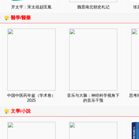
开太平：宋太祖赵匡胤
魏晋南北朝史札记
张
醫學/醫藥
中国中医药年鉴（学术卷）
音乐与大脑：神经科学视角下
思考
2025
的音乐干预
文學/小說