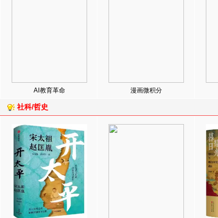
AI教育革命
漫画微积分
社科/哲史