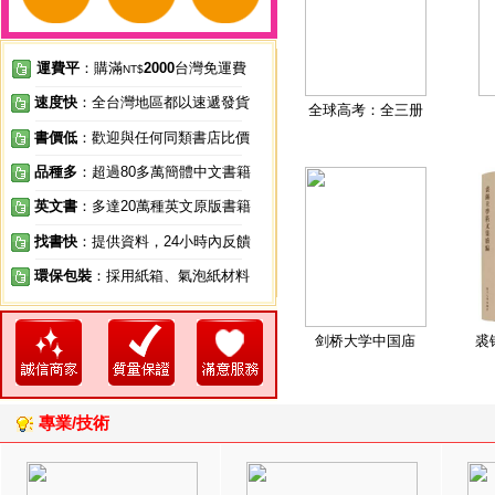
運費平
：購滿
2000
台灣免運費
NT$
速度快
：全台灣地區都以速遞發貨
全球高考：全三册
書價低
：歡迎與任何同類書店比價
品種多
：超過80多萬簡體中文書籍
英文書
：多達20萬種英文原版書籍
找書快
：提供資料，24小時內反饋
環保包裝
：採用紙箱、氣泡紙材料
剑桥大学中国庙
裘
專業/技術