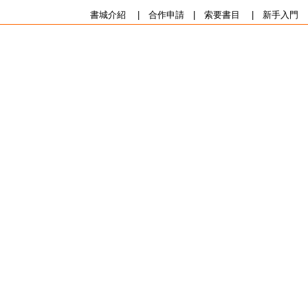
書城介紹
|
合作申請
|
索要書目
|
新手入門