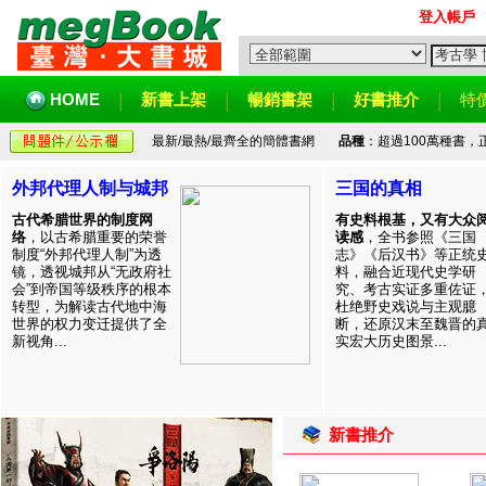
登入帳戶
HOME
新書上架
暢銷書架
好書推介
特
最新/最熱/最齊全的簡體書網
品種
：超過100萬種書
外邦代理人制与城邦
三国的真相
古代希腊世界的制度网
有史料根基，又有大众
络
，以古希腊重要的荣誉
读感
，全书参照《三国
制度“外邦代理人制”为透
志》《后汉书》等正统
镜，透视城邦从“无政府社
料，融合近现代史学研
会”到帝国等级秩序的根本
究、考古实证多重佐证
转型，为解读古代地中海
杜绝野史戏说与主观臆
世界的权力变迁提供了全
断，还原汉末至魏晋的
新视角...
实宏大历史图景...
新書推介