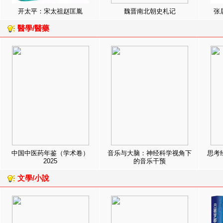
开太平：宋太祖赵匡胤
魏晋南北朝史札记
张
醫學/醫藥
中国中医药年鉴（学术卷）
音乐与大脑：神经科学视角下
思考
2025
的音乐干预
文學/小說