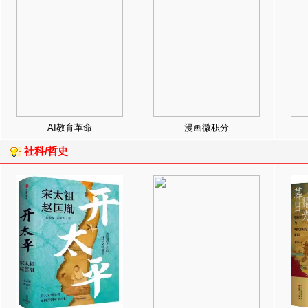
AI教育革命
漫画微积分
社科/哲史