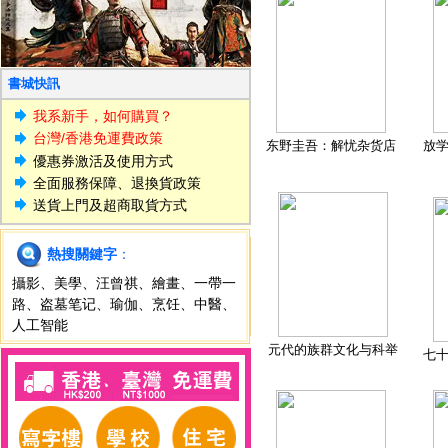
書城快訊
我系新手，如何購買？
台灣/香港免運費政策
东野圭吾：解忧杂货店
放
優惠券激活及使用方式
全面服務保障、退換貨政策
送貨上門及超商取貨方式
熱搜關鍵字
：
攝影
、
美學
、
汪曾祺
、
繪畫
、
一帶一
路
、
盗墓笔记
、
瑜伽
、
烹饪
、
中醫
、
人工智能
元代的族群文化与科举
七