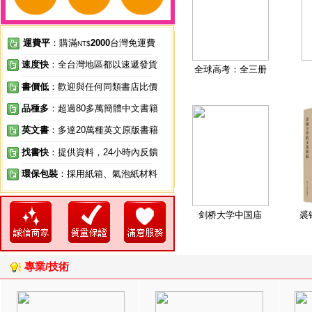
運費平
：購滿
2000
台灣免運費
NT$
速度快
：全台灣地區都以速遞發貨
全球高考：全三册
書價低
：歡迎與任何同類書店比價
品種多
：超過80多萬簡體中文書籍
英文書
：多達20萬種英文原版書籍
找書快
：提供資料，24小時內反饋
環保包裝
：採用紙箱、氣泡紙材料
剑桥大学中国庙
裘
專業/技術