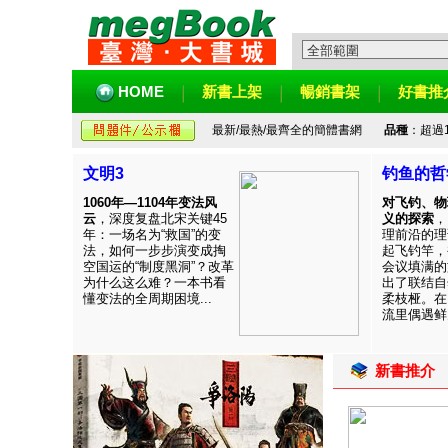
HOME
新書上架
暢銷書架
好書推
最新/最熱/最齊全的簡體書網
品種
：超過
文明3
钓鱼的哲
1060年—1104年变法风
对飞钓、物
云
，深度复盘北宋关键45
义的探索
，
年：一场名为“救国”的变
理前沿的理
法，如何一步步演变成掏
起飞钓竿，
空国运的“制度黑洞”？改革
会议填满的
为什么这么难？一本书看
出了联结自
懂变法的全周期困境...
柔枝桠。在
流里偶遇鲜见
新書推介