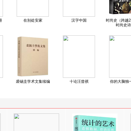
册
在别处安家
汉字中国
时尚史（跨越2
时尚史诗
裘锡圭学术文集续编
十论汪曾祺
你的大脑独