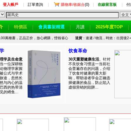
登入帳戶
|
訂單查詢
|
購物車/收銀台
(0)
|
在線留言板
|
付
介
特價區
會員書架精選
月讀
2025年度TOP
100萬種書，正品正价，放心網購，悭钱省心
送貨
：速遞 / 物流，時效：出貨後2-
学
饮食革命
理学及生命意
30天重塑健康生活
。针对
当一位深耕物
不良饮食习惯这一当前社
论物理学家握
会普遍存在的问题，介绍
被公式与学术
了饮食对健康的重大影
旅途，忽然长
响，帮助读者学会正确选
然与内心的温
择健康的食品，防止陷入
巴西的热带清
虚假营销的陷阱...
的鳟鱼...