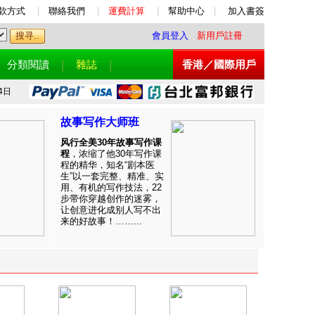
款方式
|
聯絡我們
|
運費計算
|
幫助中心
|
加入書簽
會員登入
新用戶註冊
分類閱讀
雜誌
香港／國際用戶
4日
故事写作大师班
风行全美30年故事写作课
程
，浓缩了他30年写作课
程的精华，知名“剧本医
生”以一套完整、精准、实
用、有机的写作技法，22
步带你穿越创作的迷雾，
让创意进化成别人写不出
来的好故事！……...