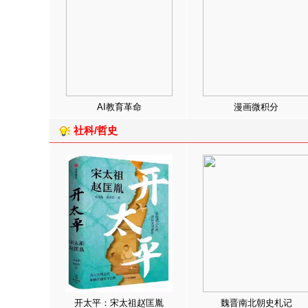
AI教育革命
漫画微积分
社科/哲史
开太平：宋太祖赵匡胤
魏晋南北朝史札记