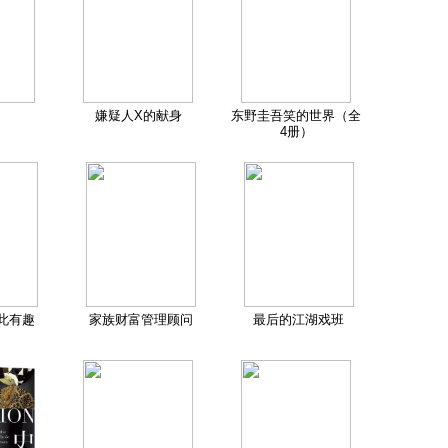
嫌疑人X的献身
东野圭吾笑的世界（全
4册）
此有趣
家族财富管理顾问
最后的江湖戏班