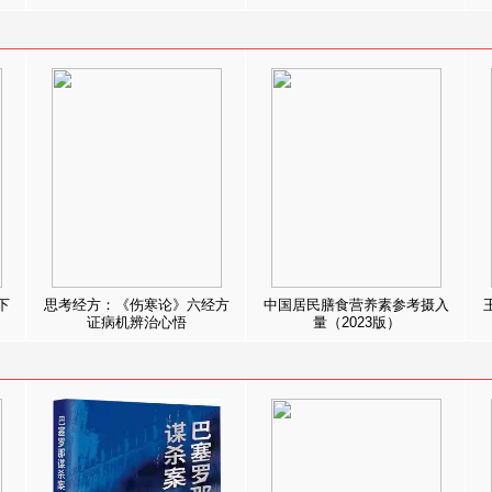
下
思考经方：《伤寒论》六经方
中国居民膳食营养素参考摄入
证病机辨治心悟
量（2023版）