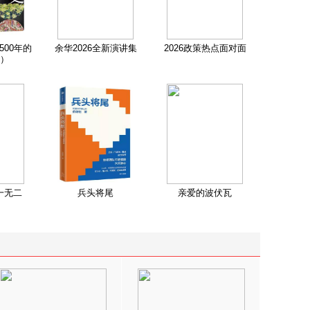
500年的
余华2026全新演讲集
2026政策热点面对面
）
一无二
兵头将尾
亲爱的波伏瓦