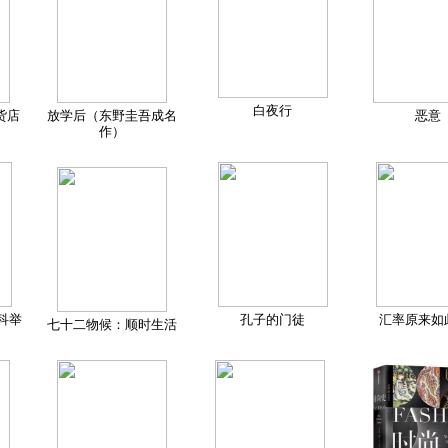
白夜行
货店
放学后（东野圭吾成名
恶意
作）
科举
孔子的门徒
汇率原来如
七十二物候：顺时生活