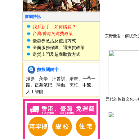
書城快訊
我系新手，如何購買？
台灣/香港免運費政策
东野圭吾：解忧杂
優惠券激活及使用方式
全面服務保障、退換貨政策
送貨上門及超商取貨方式
熱搜關鍵字
：
攝影
、
美學
、
汪曾祺
、
繪畫
、
一帶一
路
、
盗墓笔记
、
瑜伽
、
烹饪
、
中醫
、
人工智能
元代的族群文化与