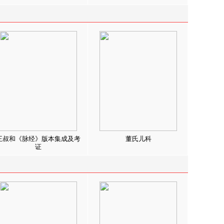
王叔和《脉经》版本集成及考
董氏儿科
证