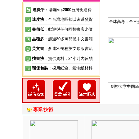
運費平
：購滿
2000
台灣免運費
NT$
速度快
：全台灣地區都以速遞發貨
全球高考：全三
書價低
：歡迎與任何同類書店比價
品種多
：超過80多萬簡體中文書籍
英文書
：多達20萬種英文原版書籍
找書快
：提供資料，24小時內反饋
環保包裝
：採用紙箱、氣泡紙材料
剑桥大学中国庙
專業/技術