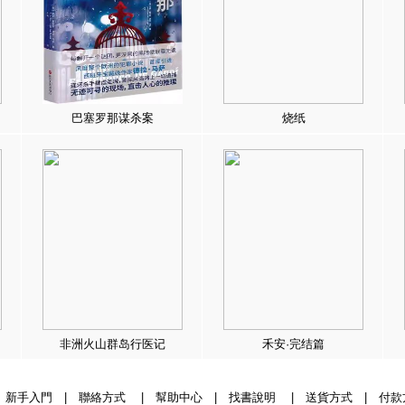
巴塞罗那谋杀案
烧纸
非洲火山群岛行医记
禾安·完结篇
|
新手入門
|
聯絡方式
|
幫助中心
|
找書說明
|
送貨方式
|
付款