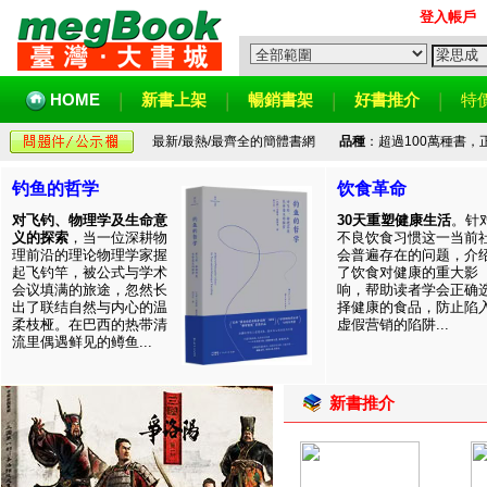
登入帳戶
HOME
新書上架
暢銷書架
好書推介
特
最新/最熱/最齊全的簡體書網
品種
：超過100萬種書
钓鱼的哲学
饮食革命
对飞钓、物理学及生命意
30天重塑健康生活
。针
义的探索
，当一位深耕物
不良饮食习惯这一当前
理前沿的理论物理学家握
会普遍存在的问题，介
起飞钓竿，被公式与学术
了饮食对健康的重大影
会议填满的旅途，忽然长
响，帮助读者学会正确
出了联结自然与内心的温
择健康的食品，防止陷
柔枝桠。在巴西的热带清
虚假营销的陷阱...
流里偶遇鲜见的鳟鱼...
新書推介