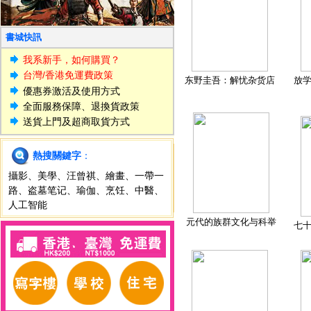
書城快訊
我系新手，如何購買？
台灣/香港免運費政策
东野圭吾：解忧杂货店
放
優惠券激活及使用方式
全面服務保障、退換貨政策
送貨上門及超商取貨方式
熱搜關鍵字
：
攝影
、
美學
、
汪曾祺
、
繪畫
、
一帶一
路
、
盗墓笔记
、
瑜伽
、
烹饪
、
中醫
、
人工智能
元代的族群文化与科举
七