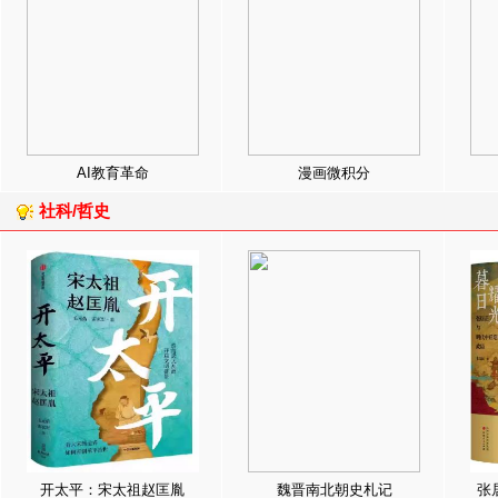
AI教育革命
漫画微积分
社科/哲史
开太平：宋太祖赵匡胤
魏晋南北朝史札记
张