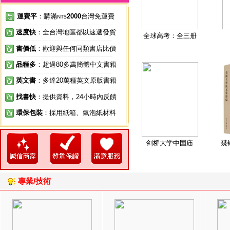
運費平
：購滿
2000
台灣免運費
NT$
速度快
：全台灣地區都以速遞發貨
全球高考：全三册
書價低
：歡迎與任何同類書店比價
品種多
：超過80多萬簡體中文書籍
英文書
：多達20萬種英文原版書籍
找書快
：提供資料，24小時內反饋
環保包裝
：採用紙箱、氣泡紙材料
剑桥大学中国庙
裘
專業/技術