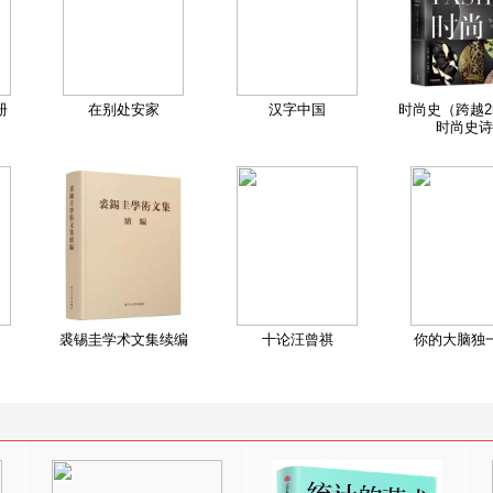
册
在别处安家
汉字中国
时尚史（跨越2
时尚史诗
裘锡圭学术文集续编
十论汪曾祺
你的大脑独