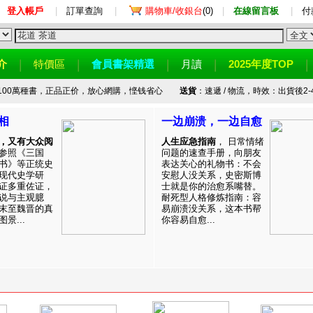
登入帳戶
|
訂單查詢
|
購物車/收銀台
(0)
|
在線留言板
|
付
介
特價區
會員書架精選
月讀
2025年度TOP
100萬種書，正品正价，放心網購，悭钱省心
送貨
：速遞 / 物流，時效：出貨後2-
相
一边崩溃，一边自愈
，又有大众阅
人生应急指南
， 日常情绪
参照《三国
问题的速查手册，向朋友
书》等正统史
表达关心的礼物书：不会
现代史学研
安慰人没关系，史密斯博
证多重佐证，
士就是你的治愈系嘴替。
说与主观臆
耐死型人格修炼指南：容
末至魏晋的真
易崩溃没关系，这本书帮
景...
你容易自愈...