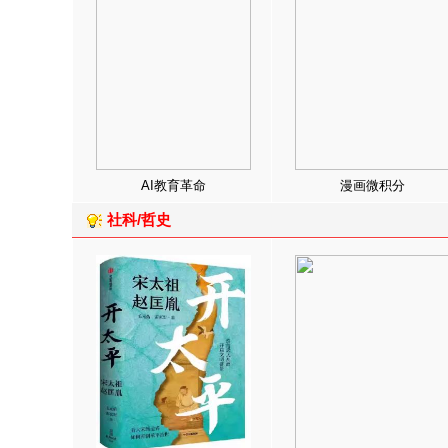
AI教育革命
漫画微积分
社科/哲史