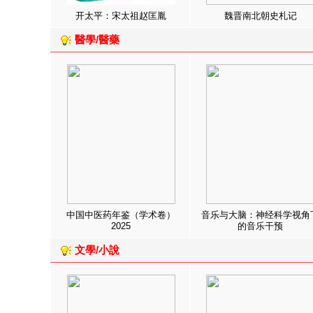
开太平：宋太祖赵匡胤
魏晋南北朝史札记
醫學/醫藥
中国中医药年鉴（学术卷）
音乐与大脑：神经科学视角
2025
的音乐干预
文學/小說