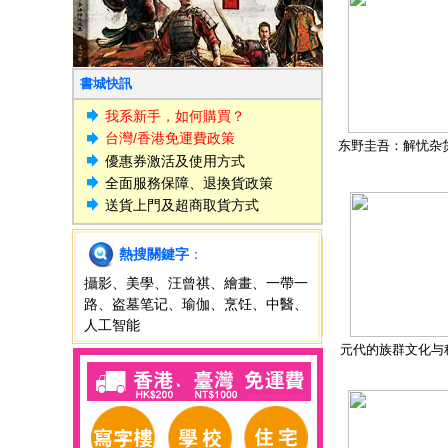
書城快訊
我系新手，如何購買？
台灣/香港免運費政策
东野圭吾：解忧杂
優惠券激活及使用方式
全面服務保障、退換貨政策
送貨上門及超商取貨方式
熱搜關鍵字
：
攝影
、
美學
、
汪曾祺
、
繪畫
、
一帶一
路
、
盗墓笔记
、
瑜伽
、
烹饪
、
中醫
、
人工智能
元代的族群文化与