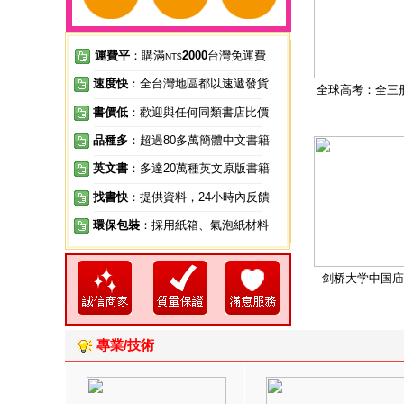
運費平
：購滿
2000
台灣免運費
NT$
速度快
：全台灣地區都以速遞發貨
全球高考：全三
書價低
：歡迎與任何同類書店比價
品種多
：超過80多萬簡體中文書籍
英文書
：多達20萬種英文原版書籍
找書快
：提供資料，24小時內反饋
環保包裝
：採用紙箱、氣泡紙材料
剑桥大学中国庙
專業/技術