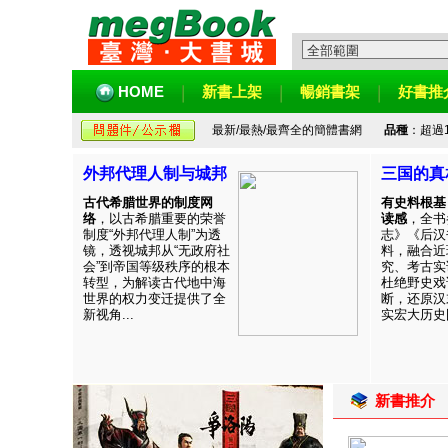
HOME
新書上架
暢銷書架
好書推
最新/最熱/最齊全的簡體書網
品種
：超過
外邦代理人制与城邦
三国的真
古代希腊世界的制度网
有史料根基
络
，以古希腊重要的荣誉
读感
，全书
制度“外邦代理人制”为透
志》《后汉
镜，透视城邦从“无政府社
料，融合近
会”到帝国等级秩序的根本
究、考古实
转型，为解读古代地中海
杜绝野史戏
世界的权力变迁提供了全
断，还原汉
新视角...
实宏大历史图
新書推介