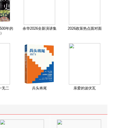
500年的
余华2026全新演讲集
2026政策热点面对面
）
一无二
兵头将尾
亲爱的波伏瓦