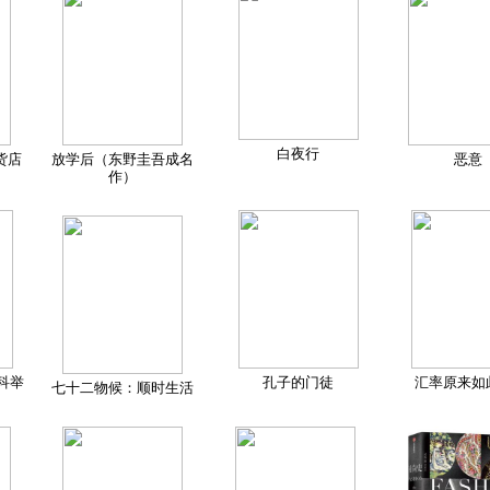
白夜行
货店
放学后（东野圭吾成名
恶意
作）
科举
孔子的门徒
汇率原来如
七十二物候：顺时生活