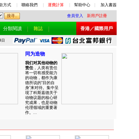
款方式
|
聯絡我們
|
運費計算
|
幫助中心
|
加入書簽
會員登入
新用戶註冊
分類閱讀
雜誌
香港／國際用戶
4日
同为造物
我们对其他动物的
责任
，人类有责任
将一切有感受能力
的动物，都作为康
德所说的“目的自
身”来对待。集中呈
现了科斯嘉德关于
动物议题的核心研
究成果，也是动物
伦理领域的重要著
作。...