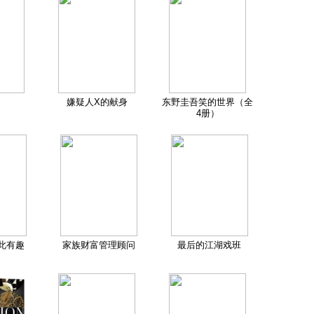
嫌疑人X的献身
东野圭吾笑的世界（全
4册）
此有趣
家族财富管理顾问
最后的江湖戏班