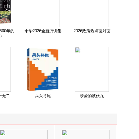
500年的
余华2026全新演讲集
2026政策热点面对面
）
一无二
兵头将尾
亲爱的波伏瓦