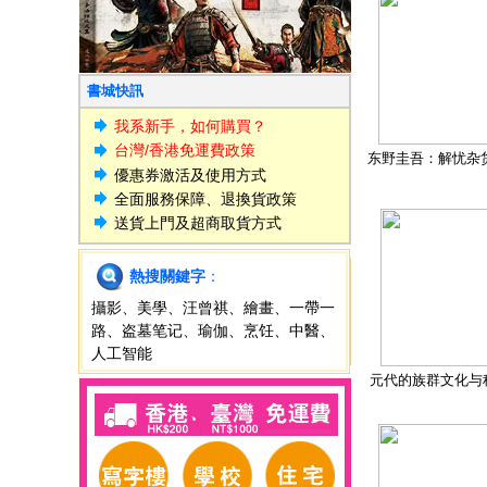
書城快訊
我系新手，如何購買？
台灣/香港免運費政策
东野圭吾：解忧杂
優惠券激活及使用方式
全面服務保障、退換貨政策
送貨上門及超商取貨方式
熱搜關鍵字
：
攝影
、
美學
、
汪曾祺
、
繪畫
、
一帶一
路
、
盗墓笔记
、
瑜伽
、
烹饪
、
中醫
、
人工智能
元代的族群文化与