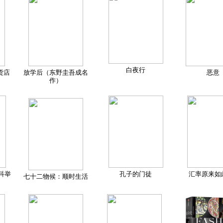
白夜行
货店
放学后（东野圭吾成名
恶意
作）
科举
孔子的门徒
汇率原来如
七十二物候：顺时生活