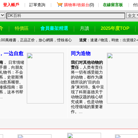
登入帳戶
|
訂單查詢
|
購物車/收銀台
(0)
|
在線留言板
|
付
介
特價區
會員書架精選
月讀
2025年度TOP
100萬種書，正品正价，放心網購，悭钱省心
送貨
：速遞 / 物流，時效：出貨後2-
，一边自愈
同为造物
南
， 日常情绪
我们对其他动物的
手册，向朋友
责任
，人类有责任
礼物书：不会
将一切有感受能力
系，史密斯博
的动物，都作为康
治愈系嘴替。
德所说的“目的自
修炼指南：容
身”来对待。集中呈
系，这本书帮
现了科斯嘉德关于
.
动物议题的核心研
究成果，也是动物
伦理领域的重要著
作。...