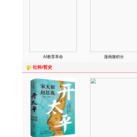
AI教育革命
漫画微积分
社科/哲史