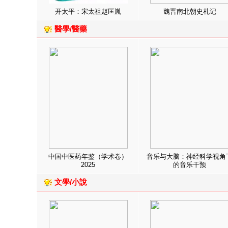
开太平：宋太祖赵匡胤
魏晋南北朝史札记
醫學/醫藥
中国中医药年鉴（学术卷）
音乐与大脑：神经科学视角
2025
的音乐干预
文學/小說