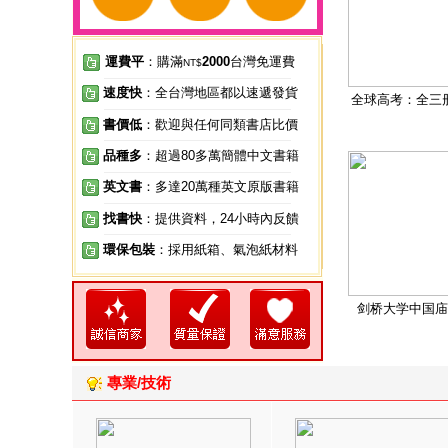
運費平
：購滿
2000
台灣免運費
NT$
速度快
：全台灣地區都以速遞發貨
全球高考：全三
書價低
：歡迎與任何同類書店比價
品種多
：超過80多萬簡體中文書籍
英文書
：多達20萬種英文原版書籍
找書快
：提供資料，24小時內反饋
環保包裝
：採用紙箱、氣泡紙材料
剑桥大学中国庙
專業/技術