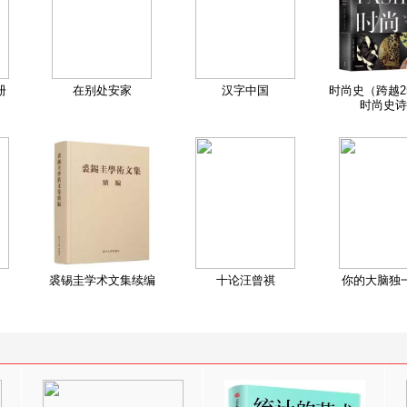
册
在别处安家
汉字中国
时尚史（跨越2
时尚史诗
裘锡圭学术文集续编
十论汪曾祺
你的大脑独