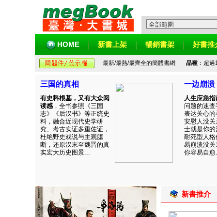
HOME
新書上架
暢銷書架
好書推
最新/最熱/最齊全的簡體書網
品種
：超過
三国的真相
一边崩溃
有史料根基，又有大众阅
人生应急指
读感
，全书参照《三国
问题的速查
志》《后汉书》等正统史
表达关心的
料，融合近现代史学研
安慰人没关
究、考古实证多重佐证，
士就是你的
杜绝野史戏说与主观臆
耐死型人格
断，还原汉末至魏晋的真
易崩溃没关
实宏大历史图景...
你容易自愈..
新書推介