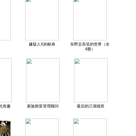
嫌疑人X的献身
东野圭吾笑的世界（全
4册）
此有趣
家族财富管理顾问
最后的江湖戏班