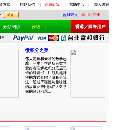
款方式
|
聯絡我們
|
運費計算
|
幫助中心
|
加入書簽
會員登入
新用戶註冊
分類閱讀
雜誌
香港／國際用戶
4日
微积分之美
伟大定理和天才的数学思
维
，一本可帮助所有数学
爱好者理解微积分底层思
维的科普书。用颇具趣味
性的方式介绍了微积分算
法，通过严谨性与趣味性
的故事及曾困扰伟大数学
家的经典问题...