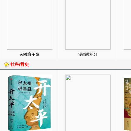
AI教育革命
漫画微积分
社科/哲史