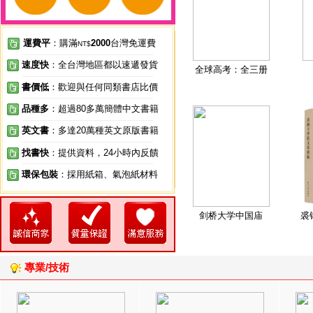
運費平
：購滿
2000
台灣免運費
NT$
速度快
：全台灣地區都以速遞發貨
全球高考：全三册
書價低
：歡迎與任何同類書店比價
品種多
：超過80多萬簡體中文書籍
英文書
：多達20萬種英文原版書籍
找書快
：提供資料，24小時內反饋
環保包裝
：採用紙箱、氣泡紙材料
剑桥大学中国庙
裘
專業/技術