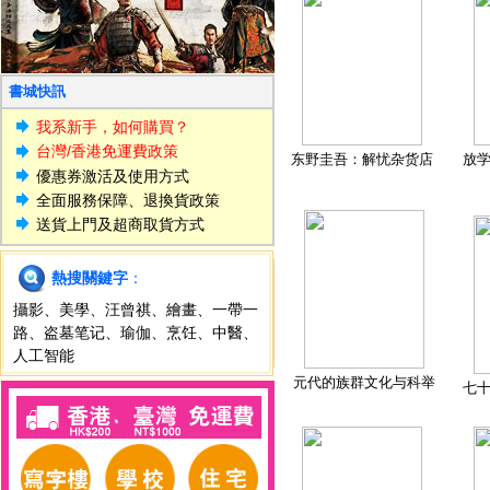
書城快訊
我系新手，如何購買？
台灣/香港免運費政策
东野圭吾：解忧杂货店
放
優惠券激活及使用方式
全面服務保障、退換貨政策
送貨上門及超商取貨方式
熱搜關鍵字
：
攝影
、
美學
、
汪曾祺
、
繪畫
、
一帶一
路
、
盗墓笔记
、
瑜伽
、
烹饪
、
中醫
、
人工智能
元代的族群文化与科举
七