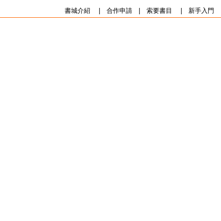
書城介紹
|
合作申請
|
索要書目
|
新手入門