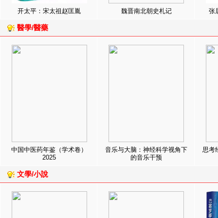
开太平：宋太祖赵匡胤
魏晋南北朝史札记
张
醫學/醫藥
中国中医药年鉴（学术卷）
音乐与大脑：神经科学视角下
思考
2025
的音乐干预
文學/小說