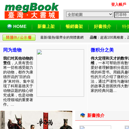
登入帳戶
HOME
新書上架
暢銷書架
好書推介
特
最新/最熱/最齊全的簡體書網
品種
：超過100萬種書
同为造物
微积分之美
我们对其他动物的
伟大定理和天才的数学
责任
，人类有责任
维
，一本可帮助所有数
将一切有感受能力
爱好者理解微积分底层
的动物，都作为康
维的科普书。用颇具趣
德所说的“目的自
性的方式介绍了微积分
身”来对待。集中呈
法，通过严谨性与趣味
现了科斯嘉德关于
的故事及曾困扰伟大数
动物议题的核心研
家的经典问题...
究成果，也是动物
伦理领域的重要著
作。...
新書推介