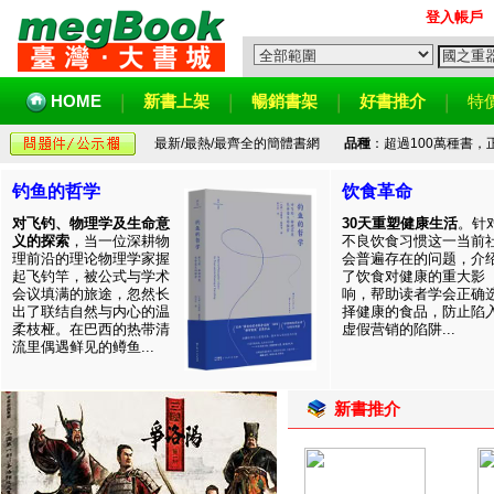
登入帳戶
HOME
新書上架
暢銷書架
好書推介
特
最新/最熱/最齊全的簡體書網
品種
：超過100萬種書
钓鱼的哲学
饮食革命
对飞钓、物理学及生命意
30天重塑健康生活
。针
义的探索
，当一位深耕物
不良饮食习惯这一当前
理前沿的理论物理学家握
会普遍存在的问题，介
起飞钓竿，被公式与学术
了饮食对健康的重大影
会议填满的旅途，忽然长
响，帮助读者学会正确
出了联结自然与内心的温
择健康的食品，防止陷
柔枝桠。在巴西的热带清
虚假营销的陷阱...
流里偶遇鲜见的鳟鱼...
新書推介