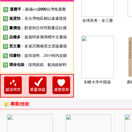
運費平
：購滿
2000
台灣免運費
NT$
速度快
：全台灣地區都以速遞發貨
全球高考：全三册
書價低
：歡迎與任何同類書店比價
品種多
：超過80多萬簡體中文書籍
英文書
：多達20萬種英文原版書籍
找書快
：提供資料，24小時內反饋
環保包裝
：採用紙箱、氣泡紙材料
剑桥大学中国庙
裘
專業/技術