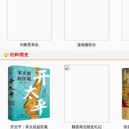
AI教育革命
漫画微积分
社科/哲史
开太平：宋太祖赵匡胤
魏晋南北朝史札记
张