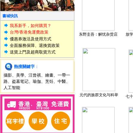
書城快訊
我系新手，如何購買？
台灣/香港免運費政策
东野圭吾：解忧杂货店
放
優惠券激活及使用方式
全面服務保障、退換貨政策
送貨上門及超商取貨方式
熱搜關鍵字
：
攝影
、
美學
、
汪曾祺
、
繪畫
、
一帶一
路
、
盗墓笔记
、
瑜伽
、
烹饪
、
中醫
、
人工智能
元代的族群文化与科举
七