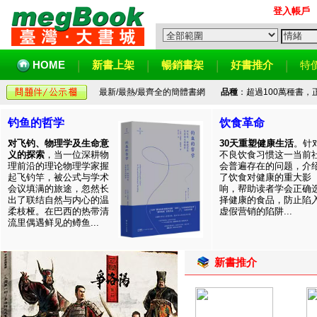
登入帳戶
HOME
新書上架
暢銷書架
好書推介
特
最新/最熱/最齊全的簡體書網
品種
：超過100萬種書
钓鱼的哲学
饮食革命
对飞钓、物理学及生命意
30天重塑健康生活
。针
义的探索
，当一位深耕物
不良饮食习惯这一当前
理前沿的理论物理学家握
会普遍存在的问题，介
起飞钓竿，被公式与学术
了饮食对健康的重大影
会议填满的旅途，忽然长
响，帮助读者学会正确
出了联结自然与内心的温
择健康的食品，防止陷
柔枝桠。在巴西的热带清
虚假营销的陷阱...
流里偶遇鲜见的鳟鱼...
新書推介