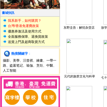
書城快訊
我系新手，如何購買？
台灣/香港免運費政策
东野圭吾：解忧杂货店
放
優惠券激活及使用方式
全面服務保障、退換貨政策
送貨上門及超商取貨方式
熱搜關鍵字
：
攝影
、
美學
、
汪曾祺
、
繪畫
、
一帶一
路
、
盗墓笔记
、
瑜伽
、
烹饪
、
中醫
、
人工智能
元代的族群文化与科举
七