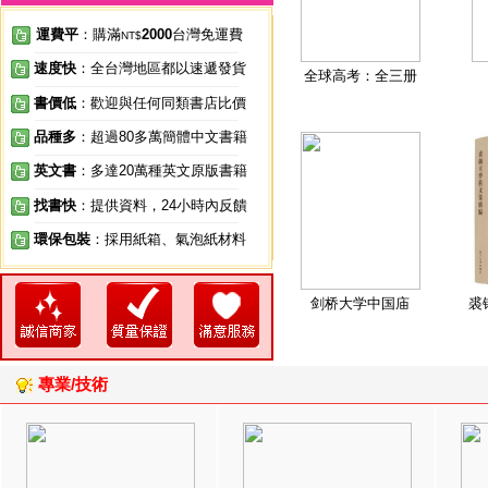
運費平
：購滿
2000
台灣免運費
NT$
速度快
：全台灣地區都以速遞發貨
全球高考：全三册
書價低
：歡迎與任何同類書店比價
品種多
：超過80多萬簡體中文書籍
英文書
：多達20萬種英文原版書籍
找書快
：提供資料，24小時內反饋
環保包裝
：採用紙箱、氣泡紙材料
剑桥大学中国庙
裘
專業/技術