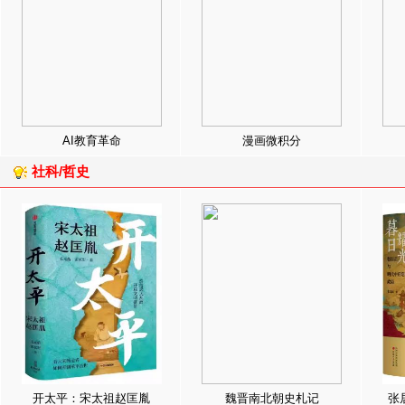
AI教育革命
漫画微积分
社科/哲史
开太平：宋太祖赵匡胤
魏晋南北朝史札记
张