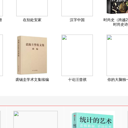
册
在别处安家
汉字中国
时尚史（跨越2
时尚史诗
裘锡圭学术文集续编
十论汪曾祺
你的大脑独