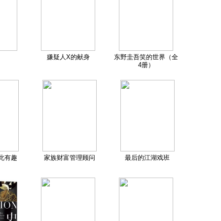
嫌疑人X的献身
东野圭吾笑的世界（全
4册）
此有趣
家族财富管理顾问
最后的江湖戏班