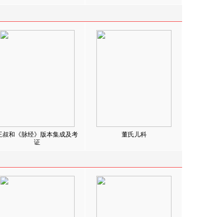
王叔和《脉经》版本集成及考
董氏儿科
证