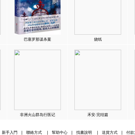
巴塞罗那谋杀案
烧纸
非洲火山群岛行医记
禾安·完结篇
|
新手入門
|
聯絡方式
|
幫助中心
|
找書說明
|
送貨方式
|
付款