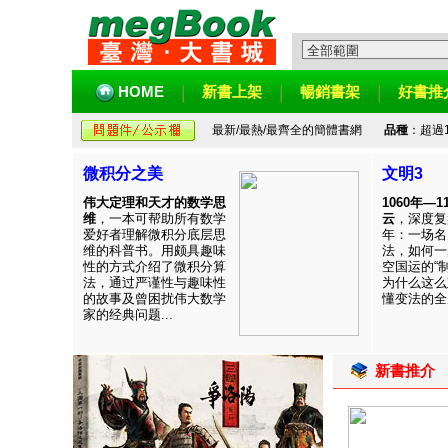
HOME
新書上架
暢銷書架
好書推
最新/最熱/最齊全的簡體書網
品種
：超過
微积分之美
文明3
伟大定理和天才的数学思
1060年—
维
，一本可帮助所有数学
云
，深度复
爱好者理解微积分底层思
年：一场名
维的科普书。用颇具趣味
法，如何一
性的方式介绍了微积分算
空国运的“
法，通过严谨性与趣味性
为什么这么
的故事及曾困扰伟大数学
懂变法的全周
家的经典问题...
新書推介