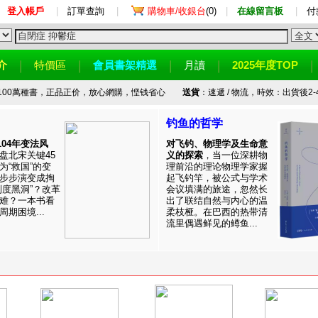
登入帳戶
|
訂單查詢
|
購物車/收銀台
(0)
|
在線留言板
|
付
介
特價區
會員書架精選
月讀
2025年度TOP
100萬種書，正品正价，放心網購，悭钱省心
送貨
：速遞 / 物流，時效：出貨後2-
钓鱼的哲学
1104年变法风
对飞钓、物理学及生命意
盘北宋关键45
义的探索
，当一位深耕物
为“救国”的变
理前沿的理论物理学家握
步步演变成掏
起飞钓竿，被公式与学术
制度黑洞”？改革
会议填满的旅途，忽然长
难？一本书看
出了联结自然与内心的温
期困境...
柔枝桠。在巴西的热带清
流里偶遇鲜见的鳟鱼...