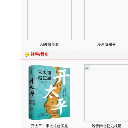
AI教育革命
漫画微积分
社科/哲史
开太平：宋太祖赵匡胤
魏晋南北朝史札记