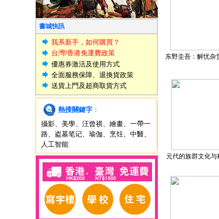
書城快訊
我系新手，如何購買？
台灣/香港免運費政策
东野圭吾：解忧杂
優惠券激活及使用方式
全面服務保障、退換貨政策
送貨上門及超商取貨方式
熱搜關鍵字
：
攝影
、
美學
、
汪曾祺
、
繪畫
、
一帶一
路
、
盗墓笔记
、
瑜伽
、
烹饪
、
中醫
、
人工智能
元代的族群文化与