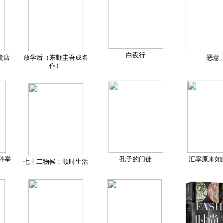
白夜行
货店
放学后（东野圭吾成名
恶意
作）
科举
孔子的门徒
汇率原来如
七十二物候：顺时生活