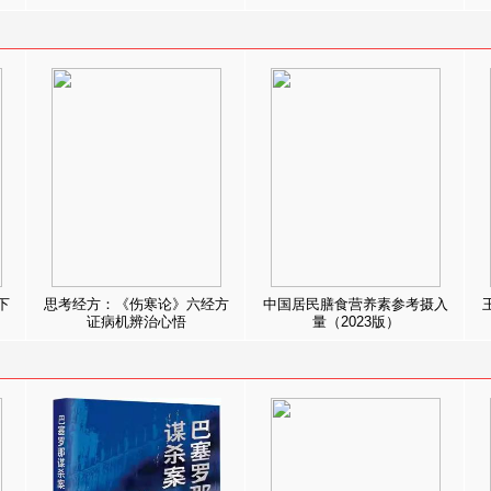
下
思考经方：《伤寒论》六经方
中国居民膳食营养素参考摄入
证病机辨治心悟
量（2023版）