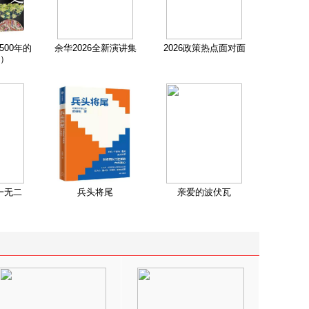
500年的
余华2026全新演讲集
2026政策热点面对面
）
一无二
兵头将尾
亲爱的波伏瓦