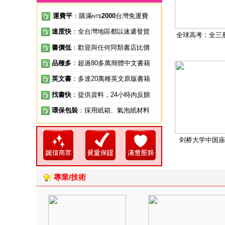
運費平
：購滿
2000
台灣免運費
NT$
速度快
：全台灣地區都以速遞發貨
全球高考：全三
書價低
：歡迎與任何同類書店比價
品種多
：超過80多萬簡體中文書籍
英文書
：多達20萬種英文原版書籍
找書快
：提供資料，24小時內反饋
環保包裝
：採用紙箱、氣泡紙材料
剑桥大学中国庙
專業/技術