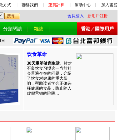
款方式
|
聯絡我們
|
運費計算
|
幫助中心
|
加入書簽
會員登入
新用戶註冊
分類閱讀
雜誌
香港／國際用戶
4日
饮食革命
30天重塑健康生活
。针对
不良饮食习惯这一当前社
会普遍存在的问题，介绍
了饮食对健康的重大影
响，帮助读者学会正确选
择健康的食品，防止陷入
虚假营销的陷阱...