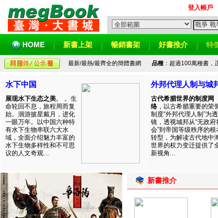
登入帳戶
HOME
新書上架
暢銷書架
好書推介
特
最新/最熱/最齊全的簡體書網
品種
：超過100萬種書
水下中国
外邦代理人制与城
展现水下生态之美
。 。生
古代希腊世界的制度网
命轮回不息，旅程周而复
络
，以古希腊重要的荣
始。洄游披星戴月，进化
制度“外邦代理人制”为透
一眼万年。以中国六种特
镜，透视城邦从“无政府
有水下生物串联六大水
会”到帝国等级秩序的根
域，全面介绍魅力丰富的
转型，为解读古代地中
水下生物多样性和不可思
世界的权力变迁提供了
议的人文奇观...
新视角...
新書推介