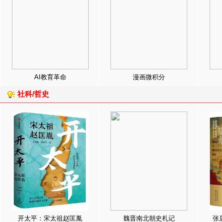
AI教育革命
漫画微积分
社科/哲史
开太平：宋太祖赵匡胤
魏晋南北朝史札记
张