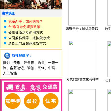
書城快訊
我系新手，如何購買？
台灣/香港免運費政策
东野圭吾：解忧杂货店
放
優惠券激活及使用方式
全面服務保障、退換貨政策
送貨上門及超商取貨方式
熱搜關鍵字
：
攝影
、
美學
、
汪曾祺
、
繪畫
、
一帶一
路
、
盗墓笔记
、
瑜伽
、
烹饪
、
中醫
、
人工智能
元代的族群文化与科举
七