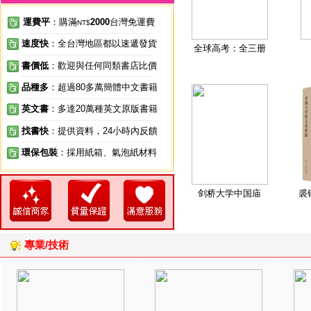
運費平
：購滿
2000
台灣免運費
NT$
速度快
：全台灣地區都以速遞發貨
全球高考：全三册
書價低
：歡迎與任何同類書店比價
品種多
：超過80多萬簡體中文書籍
英文書
：多達20萬種英文原版書籍
找書快
：提供資料，24小時內反饋
環保包裝
：採用紙箱、氣泡紙材料
剑桥大学中国庙
裘
專業/技術