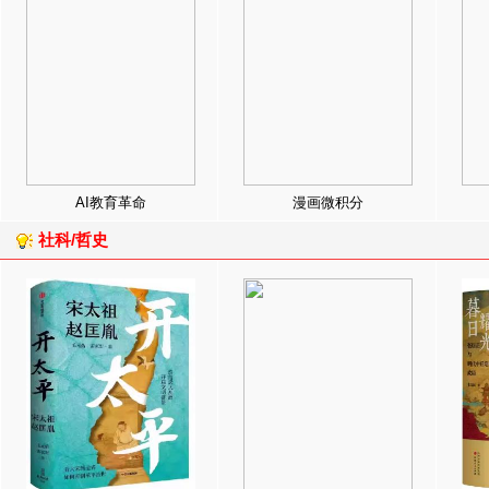
AI教育革命
漫画微积分
社科/哲史