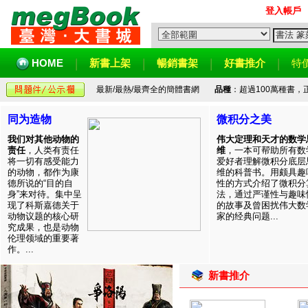
登入帳戶
HOME
新書上架
暢銷書架
好書推介
特
最新/最熱/最齊全的簡體書網
品種
：超過100萬種書
同为造物
微积分之美
我们对其他动物的
伟大定理和天才的数学
责任
，人类有责任
维
，一本可帮助所有数
将一切有感受能力
爱好者理解微积分底层
的动物，都作为康
维的科普书。用颇具趣
德所说的“目的自
性的方式介绍了微积分
身”来对待。集中呈
法，通过严谨性与趣味
现了科斯嘉德关于
的故事及曾困扰伟大数
动物议题的核心研
家的经典问题...
究成果，也是动物
伦理领域的重要著
作。...
新書推介