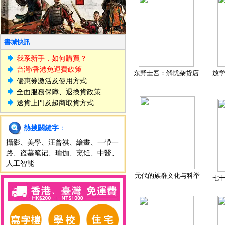
書城快訊
我系新手，如何購買？
台灣/香港免運費政策
东野圭吾：解忧杂货店
放
優惠券激活及使用方式
全面服務保障、退換貨政策
送貨上門及超商取貨方式
熱搜關鍵字
：
攝影
、
美學
、
汪曾祺
、
繪畫
、
一帶一
路
、
盗墓笔记
、
瑜伽
、
烹饪
、
中醫
、
人工智能
元代的族群文化与科举
七