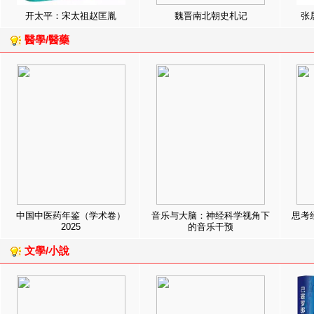
开太平：宋太祖赵匡胤
魏晋南北朝史札记
张
醫學/醫藥
中国中医药年鉴（学术卷）
音乐与大脑：神经科学视角下
思考
2025
的音乐干预
文學/小說