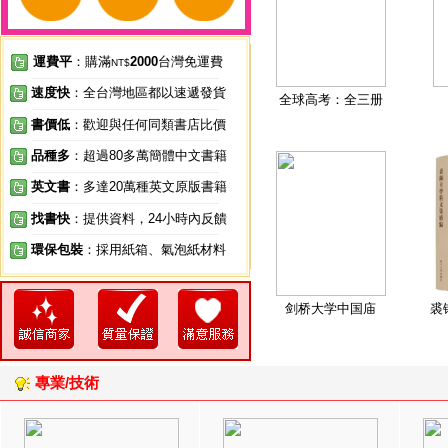
運費平
：購滿
2000
台灣免運費
NT$
速度快
：全台灣地區都以速遞發貨
全球高考：全三册
書價低
：歡迎與任何同類書店比價
品種多
：超過80多萬簡體中文書籍
英文書
：多達20萬種英文原版書籍
找書快
：提供資料，24小時內反饋
環保包裝
：採用紙箱、氣泡紙材料
剑桥大学中国庙
裘
專業/技術