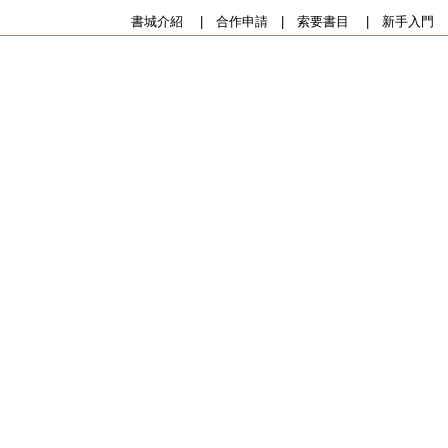
書城介紹
|
合作申請
|
索要書目
|
新手入門