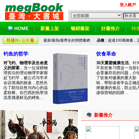
登入帳戶
HOME
新書上架
暢銷書架
好書推介
特
最新/最熱/最齊全的簡體書網
品種
：超過100萬種書
钓鱼的哲学
饮食革命
对飞钓、物理学及生命意
30天重塑健康生活
。针
义的探索
，当一位深耕物
不良饮食习惯这一当前
理前沿的理论物理学家握
会普遍存在的问题，介
起飞钓竿，被公式与学术
了饮食对健康的重大影
会议填满的旅途，忽然长
响，帮助读者学会正确
出了联结自然与内心的温
择健康的食品，防止陷
柔枝桠。在巴西的热带清
虚假营销的陷阱...
流里偶遇鲜见的鳟鱼...
新書推介