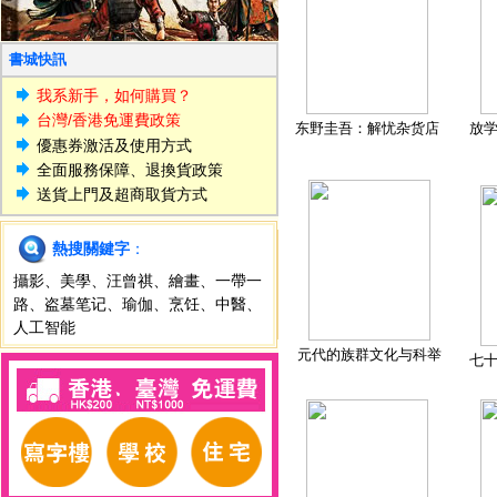
書城快訊
我系新手，如何購買？
台灣/香港免運費政策
东野圭吾：解忧杂货店
放
優惠券激活及使用方式
全面服務保障、退換貨政策
送貨上門及超商取貨方式
熱搜關鍵字
：
攝影
、
美學
、
汪曾祺
、
繪畫
、
一帶一
路
、
盗墓笔记
、
瑜伽
、
烹饪
、
中醫
、
人工智能
元代的族群文化与科举
七