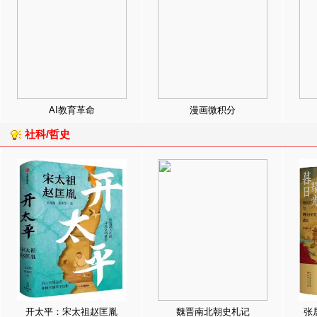
AI教育革命
漫画微积分
社科/哲史
开太平：宋太祖赵匡胤
魏晋南北朝史札记
张