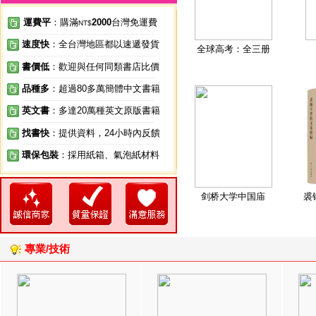
運費平
：購滿
2000
台灣免運費
NT$
速度快
：全台灣地區都以速遞發貨
全球高考：全三册
書價低
：歡迎與任何同類書店比價
品種多
：超過80多萬簡體中文書籍
英文書
：多達20萬種英文原版書籍
找書快
：提供資料，24小時內反饋
環保包裝
：採用紙箱、氣泡紙材料
剑桥大学中国庙
裘
專業/技術