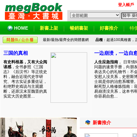
登入帳戶
HOME
新書上架
暢銷書架
好書推介
特
最新/最熱/最齊全的簡體書網
品種
：超過100萬種書
三国的真相
一边崩溃，一边自
有史料根基，又有大众阅
人生应急指南
， 日常情
读感
，全书参照《三国
问题的速查手册，向朋
志》《后汉书》等正统史
表达关心的礼物书：不
料，融合近现代史学研
安慰人没关系，史密斯
究、考古实证多重佐证，
士就是你的治愈系嘴替
杜绝野史戏说与主观臆
耐死型人格修炼指南：
断，还原汉末至魏晋的真
易崩溃没关系，这本书
实宏大历史图景...
你容易自愈...
新書推介