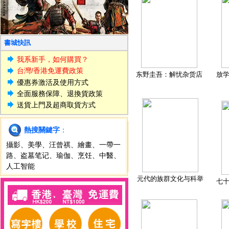
書城快訊
我系新手，如何購買？
台灣/香港免運費政策
东野圭吾：解忧杂货店
放
優惠券激活及使用方式
全面服務保障、退換貨政策
送貨上門及超商取貨方式
熱搜關鍵字
：
攝影
、
美學
、
汪曾祺
、
繪畫
、
一帶一
路
、
盗墓笔记
、
瑜伽
、
烹饪
、
中醫
、
人工智能
元代的族群文化与科举
七