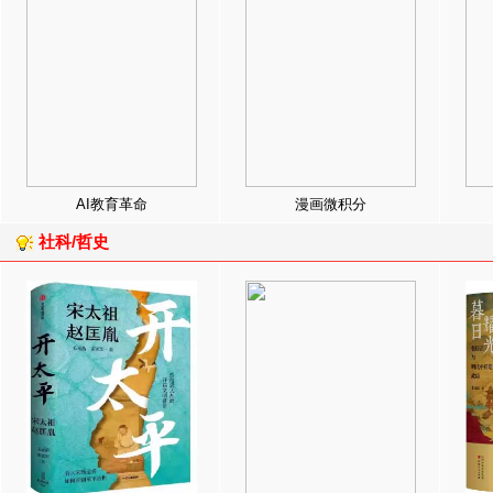
AI教育革命
漫画微积分
社科/哲史