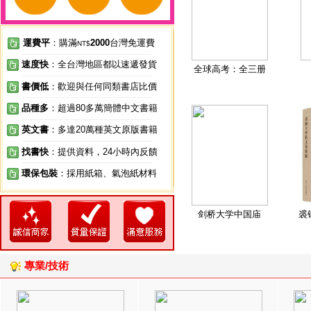
運費平
：購滿
2000
台灣免運費
NT$
速度快
：全台灣地區都以速遞發貨
全球高考：全三册
書價低
：歡迎與任何同類書店比價
品種多
：超過80多萬簡體中文書籍
英文書
：多達20萬種英文原版書籍
找書快
：提供資料，24小時內反饋
環保包裝
：採用紙箱、氣泡紙材料
剑桥大学中国庙
裘
專業/技術