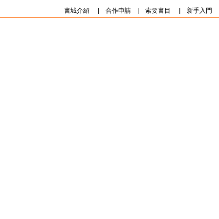
書城介紹
|
合作申請
|
索要書目
|
新手入門