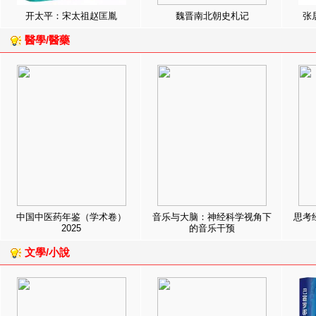
开太平：宋太祖赵匡胤
魏晋南北朝史札记
张
醫學/醫藥
中国中医药年鉴（学术卷）
音乐与大脑：神经科学视角下
思考
2025
的音乐干预
文學/小說