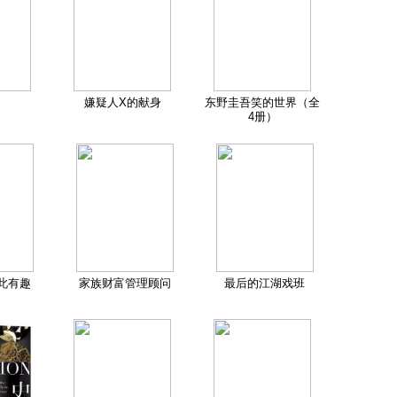
嫌疑人X的献身
东野圭吾笑的世界（全
4册）
此有趣
家族财富管理顾问
最后的江湖戏班