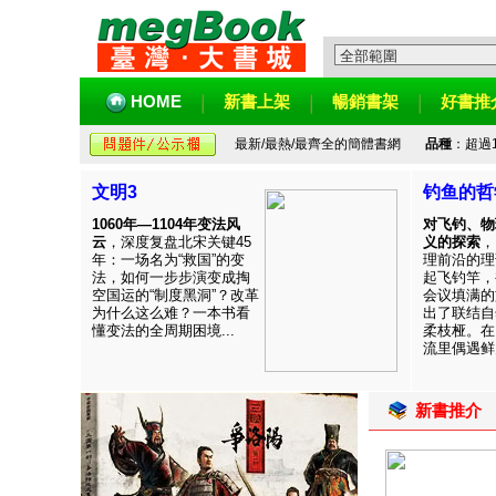
HOME
新書上架
暢銷書架
好書推
最新/最熱/最齊全的簡體書網
品種
：超過
文明3
钓鱼的哲
1060年—1104年变法风
对飞钓、物
云
，深度复盘北宋关键45
义的探索
，
年：一场名为“救国”的变
理前沿的理
法，如何一步步演变成掏
起飞钓竿，
空国运的“制度黑洞”？改革
会议填满的
为什么这么难？一本书看
出了联结自
懂变法的全周期困境...
柔枝桠。在
流里偶遇鲜见
新書推介