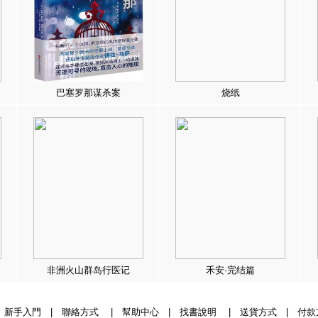
巴塞罗那谋杀案
烧纸
非洲火山群岛行医记
禾安·完结篇
|
新手入門
|
聯絡方式
|
幫助中心
|
找書說明
|
送貨方式
|
付款