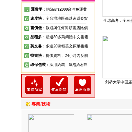
運費平
：購滿
2000
台灣免運費
NT$
速度快
：全台灣地區都以速遞發貨
全球高考：全三
書價低
：歡迎與任何同類書店比價
品種多
：超過80多萬簡體中文書籍
英文書
：多達20萬種英文原版書籍
找書快
：提供資料，24小時內反饋
環保包裝
：採用紙箱、氣泡紙材料
剑桥大学中国庙
專業/技術