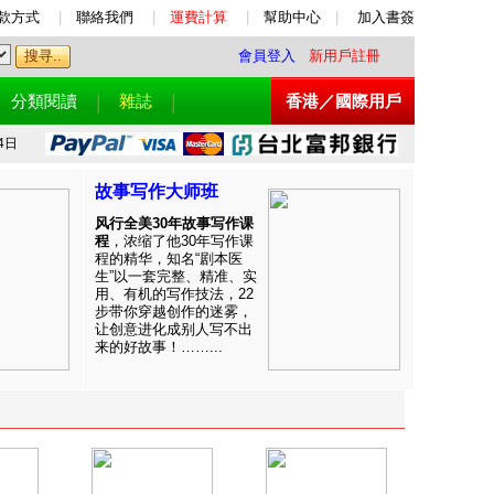
款方式
|
聯絡我們
|
運費計算
|
幫助中心
|
加入書簽
會員登入
新用戶註冊
分類閱讀
雜誌
香港／國際用戶
4日
故事写作大师班
风行全美30年故事写作课
程
，浓缩了他30年写作课
程的精华，知名“剧本医
生”以一套完整、精准、实
用、有机的写作技法，22
步带你穿越创作的迷雾，
让创意进化成别人写不出
来的好故事！……...