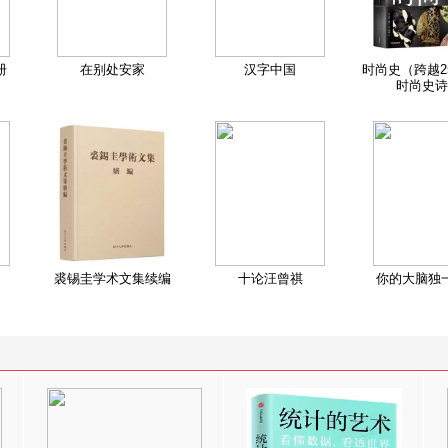
册
在别处安家
汉字中国
时尚史（跨越2
时尚史诗
裘锡圭学术文集续编
十论汪曾祺
你的大脑独