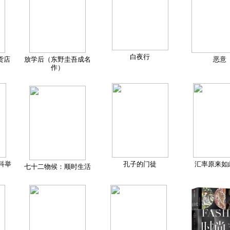
白夜行
货店
放学后（东野圭吾成名
恶意
作）
科举
孔子的门徒
汇率原来如
七十二物候：顺时生活