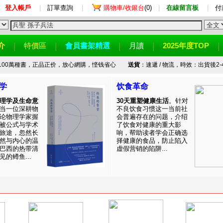
登入帳戶
|
訂單查詢
|
購物車/收銀台
(0)
|
在線留言板
|
付
介
特價區
會員書架精選
月讀
2025年度TOP
100萬種書，正品正价，放心網購，悭钱省心
送貨
：速遞 / 物流，時效：出貨後2-
学
饮食革命
理学及生命意
30天重塑健康生活
。针对
当一位深耕物
不良饮食习惯这一当前社
论物理学家握
会普遍存在的问题，介绍
被公式与学术
了饮食对健康的重大影
旅途，忽然长
响，帮助读者学会正确选
然与内心的温
择健康的食品，防止陷入
巴西的热带清
虚假营销的陷阱...
的鳟鱼...