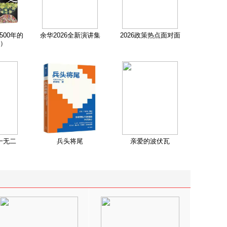
500年的
余华2026全新演讲集
2026政策热点面对面
）
一无二
兵头将尾
亲爱的波伏瓦