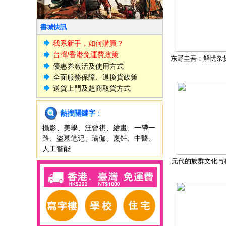
書城快訊
我系新手，如何購買？
台灣/香港免運費政策
东野圭吾：解忧杂
優惠券激活及使用方式
全面服務保障、退換貨政策
送貨上門及超商取貨方式
熱搜關鍵字
：
攝影
、
美學
、
汪曾祺
、
繪畫
、
一帶一
路
、
盗墓笔记
、
瑜伽
、
烹饪
、
中醫
、
人工智能
元代的族群文化与