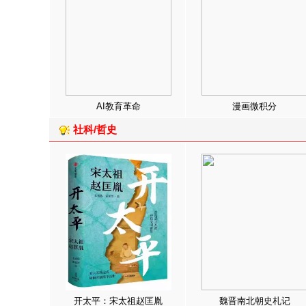
AI教育革命
漫画微积分
社科/哲史
开太平：宋太祖赵匡胤
魏晋南北朝史札记