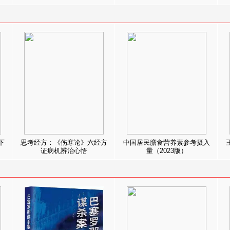
下
思考经方：《伤寒论》六经方
中国居民膳食营养素参考摄入
证病机辨治心悟
量（2023版）