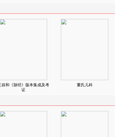
王叔和《脉经》版本集成及考
董氏儿科
证