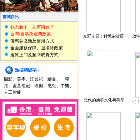
書城快訊
我系新手，如何購買？
台灣/香港免運費政策
东野圭吾：解忧杂货店
放
優惠券激活及使用方式
全面服務保障、退換貨政策
送貨上門及超商取貨方式
熱搜關鍵字
：
攝影
、
美學
、
汪曾祺
、
繪畫
、
一帶一
路
、
盗墓笔记
、
瑜伽
、
烹饪
、
中醫
、
人工智能
元代的族群文化与科举
七