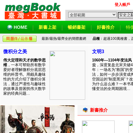
登入帳戶
HOME
新書上架
暢銷書架
好書推介
特
最新/最熱/最齊全的簡體書網
品種
：超過100萬種書
微积分之美
文明3
伟大定理和天才的数学思
1060年—1104年变法风
维
，一本可帮助所有数学
云
，深度复盘北宋关键4
爱好者理解微积分底层思
年：一场名为“救国”的变
维的科普书。用颇具趣味
法，如何一步步演变成
性的方式介绍了微积分算
空国运的“制度黑洞”？
法，通过严谨性与趣味性
为什么这么难？一本书
的故事及曾困扰伟大数学
懂变法的全周期困境...
家的经典问题...
新書推介