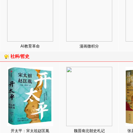
AI教育革命
漫画微积分
社科/哲史
开太平：宋太祖赵匡胤
魏晋南北朝史札记
张