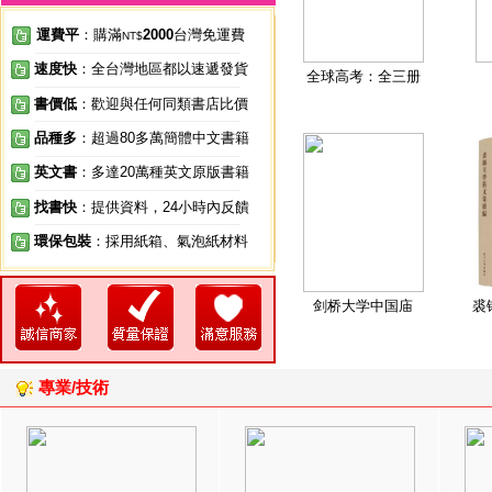
運費平
：購滿
2000
台灣免運費
NT$
速度快
：全台灣地區都以速遞發貨
全球高考：全三册
書價低
：歡迎與任何同類書店比價
品種多
：超過80多萬簡體中文書籍
英文書
：多達20萬種英文原版書籍
找書快
：提供資料，24小時內反饋
環保包裝
：採用紙箱、氣泡紙材料
剑桥大学中国庙
裘
專業/技術