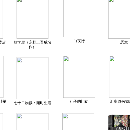
白夜行
货店
放学后（东野圭吾成名
恶意
作）
科举
孔子的门徒
汇率原来如
七十二物候：顺时生活