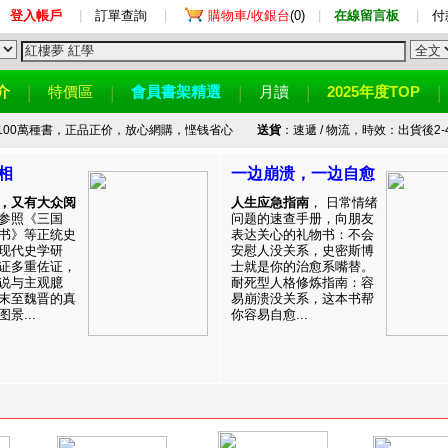
登入帳戶
|
訂單查詢
|
購物車/收銀台
(0)
|
在線留言板
|
付
介
特價區
會員書架精選
月讀
2025年度TOP
100萬種書，正品正价，放心網購，悭钱省心
送貨
：速遞 / 物流，時效：出貨後2-
相
一边崩溃，一边自愈
，又有大众阅
人生应急指南
， 日常情绪
参照《三国
问题的速查手册，向朋友
书》等正统史
表达关心的礼物书：不会
现代史学研
安慰人没关系，史密斯博
证多重佐证，
士就是你的治愈系嘴替。
说与主观臆
耐死型人格修炼指南：容
末至魏晋的真
易崩溃没关系，这本书帮
景...
你容易自愈...