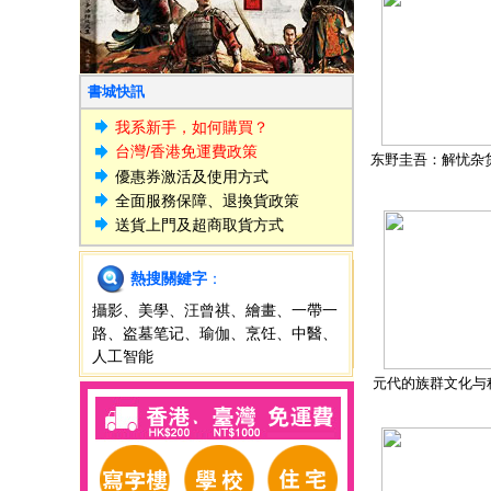
書城快訊
我系新手，如何購買？
台灣/香港免運費政策
东野圭吾：解忧杂
優惠券激活及使用方式
全面服務保障、退換貨政策
送貨上門及超商取貨方式
熱搜關鍵字
：
攝影
、
美學
、
汪曾祺
、
繪畫
、
一帶一
路
、
盗墓笔记
、
瑜伽
、
烹饪
、
中醫
、
人工智能
元代的族群文化与