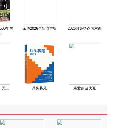
500年的
余华2026全新演讲集
2026政策热点面对面
）
一无二
兵头将尾
亲爱的波伏瓦