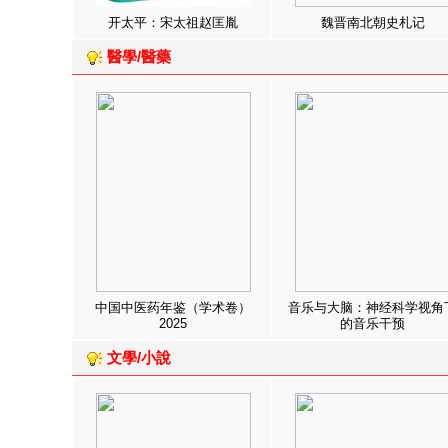
开太平：宋太祖赵匡胤
魏晋南北朝史札记
醫學/醫藥
中国中医药年鉴（学术卷）
音乐与大脑：神经科学视角
2025
的音乐干预
文學/小說