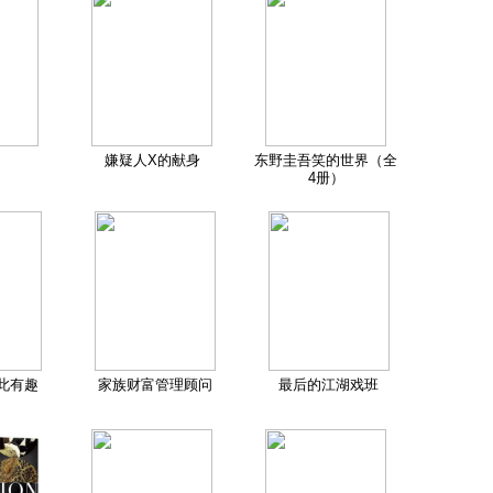
嫌疑人X的献身
东野圭吾笑的世界（全
4册）
此有趣
家族财富管理顾问
最后的江湖戏班