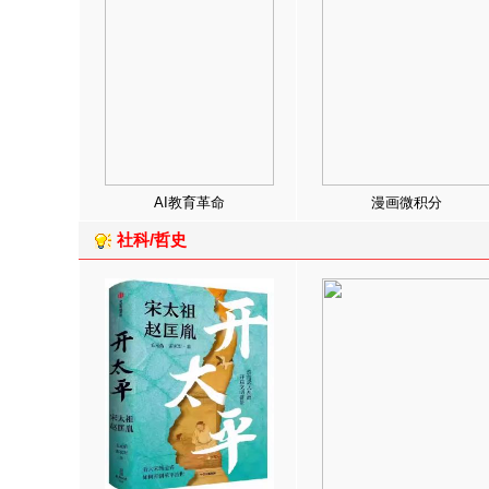
AI教育革命
漫画微积分
社科/哲史