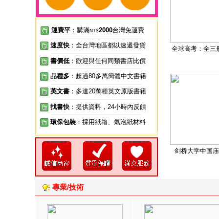
運費平
：購滿
2000
台灣免運費
NT$
速度快
：全台灣地區都以速遞發貨
全球高考：全三
書價低
：歡迎與任何同類書店比價
品種多
：超過80多萬簡體中文書籍
英文書
：多達20萬種英文原版書籍
找書快
：提供資料，24小時內反饋
環保包裝
：採用紙箱、氣泡紙材料
剑桥大学中国庙
專業/技術