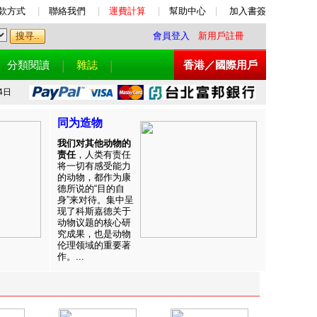
款方式
|
聯絡我們
|
運費計算
|
幫助中心
|
加入書簽
會員登入
新用戶註冊
分類閱讀
雜誌
香港／國際用戶
4日
同为造物
我们对其他动物的
责任
，人类有责任
将一切有感受能力
的动物，都作为康
德所说的“目的自
身”来对待。集中呈
现了科斯嘉德关于
动物议题的核心研
究成果，也是动物
伦理领域的重要著
作。...