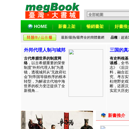
HOME
新書上架
暢銷書架
好書推
最新/最熱/最齊全的簡體書網
品種
：超過
外邦代理人制与城邦
三国的真
古代希腊世界的制度网
有史料根基
络
，以古希腊重要的荣誉
读感
，全书
制度“外邦代理人制”为透
志》《后汉
镜，透视城邦从“无政府社
料，融合近
会”到帝国等级秩序的根本
究、考古实
转型，为解读古代地中海
杜绝野史戏
世界的权力变迁提供了全
断，还原汉
新视角...
实宏大历史图
新書推介