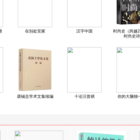
册
在别处安家
汉字中国
时尚史（跨越2
时尚史诗
裘锡圭学术文集续编
十论汪曾祺
你的大脑独