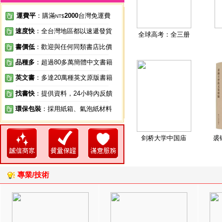
運費平
：購滿
2000
台灣免運費
NT$
速度快
：全台灣地區都以速遞發貨
全球高考：全三册
書價低
：歡迎與任何同類書店比價
品種多
：超過80多萬簡體中文書籍
英文書
：多達20萬種英文原版書籍
找書快
：提供資料，24小時內反饋
環保包裝
：採用紙箱、氣泡紙材料
剑桥大学中国庙
裘
專業/技術