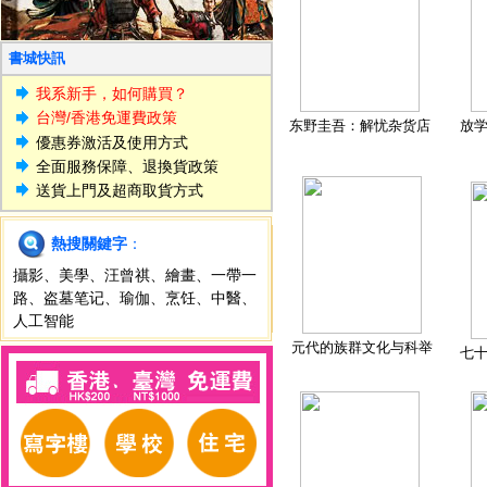
書城快訊
我系新手，如何購買？
台灣/香港免運費政策
东野圭吾：解忧杂货店
放
優惠券激活及使用方式
全面服務保障、退換貨政策
送貨上門及超商取貨方式
熱搜關鍵字
：
攝影
、
美學
、
汪曾祺
、
繪畫
、
一帶一
路
、
盗墓笔记
、
瑜伽
、
烹饪
、
中醫
、
人工智能
元代的族群文化与科举
七