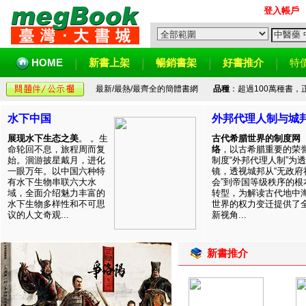
登入帳戶
HOME
新書上架
暢銷書架
好書推介
特
最新/最熱/最齊全的簡體書網
品種
：超過100萬種書
水下中国
外邦代理人制与城
展现水下生态之美
。 。生
古代希腊世界的制度网
命轮回不息，旅程周而复
络
，以古希腊重要的荣
始。洄游披星戴月，进化
制度“外邦代理人制”为透
一眼万年。以中国六种特
镜，透视城邦从“无政府
有水下生物串联六大水
会”到帝国等级秩序的根
域，全面介绍魅力丰富的
转型，为解读古代地中
水下生物多样性和不可思
世界的权力变迁提供了
议的人文奇观...
新视角...
新書推介