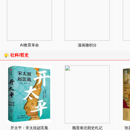
AI教育革命
漫画微积分
社科/哲史
开太平：宋太祖赵匡胤
魏晋南北朝史札记
张