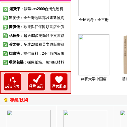
運費平
：購滿
2000
台灣免運費
NT$
速度快
：全台灣地區都以速遞發貨
全球高考：全三册
書價低
：歡迎與任何同類書店比價
品種多
：超過80多萬簡體中文書籍
英文書
：多達20萬種英文原版書籍
找書快
：提供資料，24小時內反饋
環保包裝
：採用紙箱、氣泡紙材料
剑桥大学中国庙
裘
專業/技術