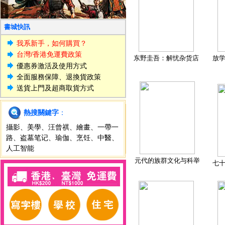
書城快訊
我系新手，如何購買？
台灣/香港免運費政策
东野圭吾：解忧杂货店
放
優惠券激活及使用方式
全面服務保障、退換貨政策
送貨上門及超商取貨方式
熱搜關鍵字
：
攝影
、
美學
、
汪曾祺
、
繪畫
、
一帶一
路
、
盗墓笔记
、
瑜伽
、
烹饪
、
中醫
、
人工智能
元代的族群文化与科举
七