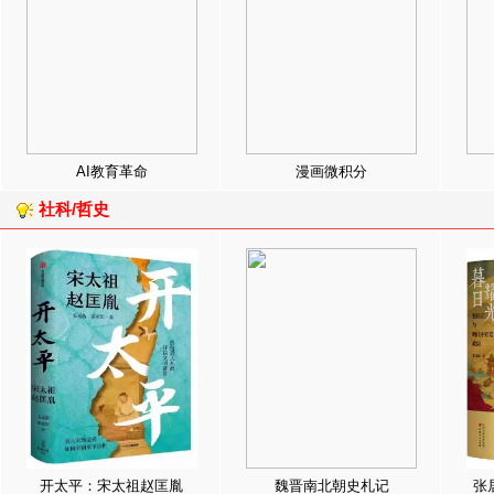
AI教育革命
漫画微积分
社科/哲史
开太平：宋太祖赵匡胤
魏晋南北朝史札记
张