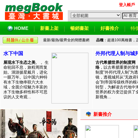
登入帳戶
HOME
新書上架
暢銷書架
好書推介
特
最新/最熱/最齊全的簡體書網
品種
：超過100萬種書
水下中国
外邦代理人制与城
展现水下生态之美
。 。生
古代希腊世界的制度网
命轮回不息，旅程周而复
络
，以古希腊重要的荣
始。洄游披星戴月，进化
制度“外邦代理人制”为透
一眼万年。以中国六种特
镜，透视城邦从“无政府
有水下生物串联六大水
会”到帝国等级秩序的根
域，全面介绍魅力丰富的
转型，为解读古代地中
水下生物多样性和不可思
世界的权力变迁提供了
议的人文奇观...
新视角...
新書推介