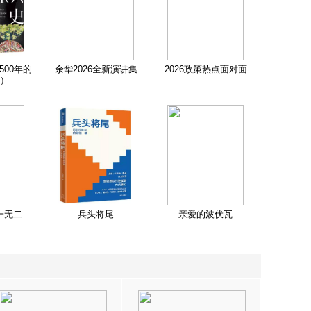
500年的
余华2026全新演讲集
2026政策热点面对面
）
一无二
兵头将尾
亲爱的波伏瓦