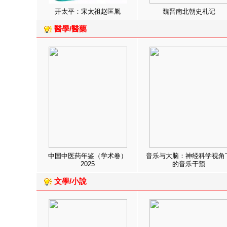
开太平：宋太祖赵匡胤
魏晋南北朝史札记
醫學/醫藥
中国中医药年鉴（学术卷）
音乐与大脑：神经科学视角
2025
的音乐干预
文學/小說