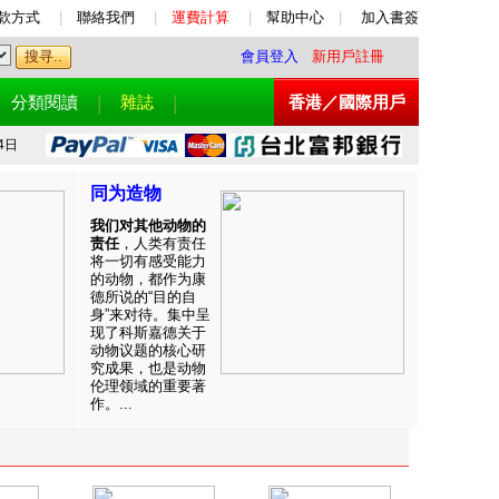
款方式
|
聯絡我們
|
運費計算
|
幫助中心
|
加入書簽
會員登入
新用戶註冊
分類閱讀
雜誌
香港／國際用戶
4日
同为造物
我们对其他动物的
责任
，人类有责任
将一切有感受能力
的动物，都作为康
德所说的“目的自
身”来对待。集中呈
现了科斯嘉德关于
动物议题的核心研
究成果，也是动物
伦理领域的重要著
作。...