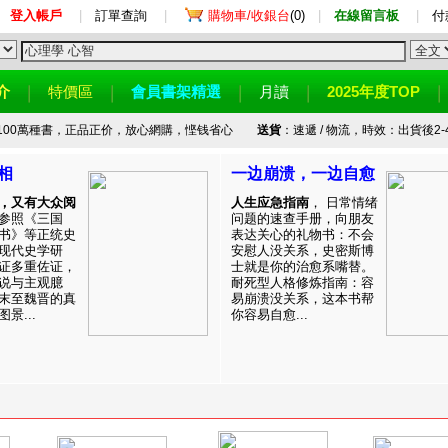
登入帳戶
|
訂單查詢
|
購物車/收銀台
(0)
|
在線留言板
|
付
介
特價區
會員書架精選
月讀
2025年度TOP
100萬種書，正品正价，放心網購，悭钱省心
送貨
：速遞 / 物流，時效：出貨後2-
相
一边崩溃，一边自愈
，又有大众阅
人生应急指南
， 日常情绪
参照《三国
问题的速查手册，向朋友
书》等正统史
表达关心的礼物书：不会
现代史学研
安慰人没关系，史密斯博
证多重佐证，
士就是你的治愈系嘴替。
说与主观臆
耐死型人格修炼指南：容
末至魏晋的真
易崩溃没关系，这本书帮
景...
你容易自愈...