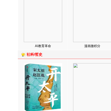
AI教育革命
漫画微积分
社科/哲史