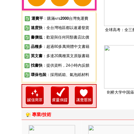
運費平
：購滿
2000
台灣免運費
NT$
速度快
：全台灣地區都以速遞發貨
全球高考：全三
書價低
：歡迎與任何同類書店比價
品種多
：超過80多萬簡體中文書籍
英文書
：多達20萬種英文原版書籍
找書快
：提供資料，24小時內反饋
環保包裝
：採用紙箱、氣泡紙材料
剑桥大学中国庙
專業/技術