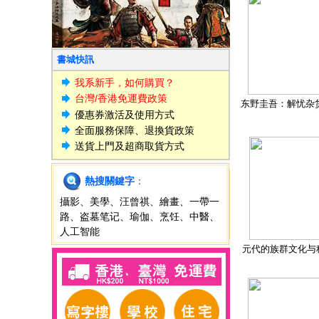
書城快訊
我系新手，如何購買？
台灣/香港免運費政策
东野圭吾：解忧杂
優惠券激活及使用方式
全面服務保障、退換貨政策
送貨上門及超商取貨方式
熱搜關鍵字
：
攝影
、
美學
、
汪曾祺
、
繪畫
、
一帶一
路
、
盗墓笔记
、
瑜伽
、
烹饪
、
中醫
、
人工智能
元代的族群文化与