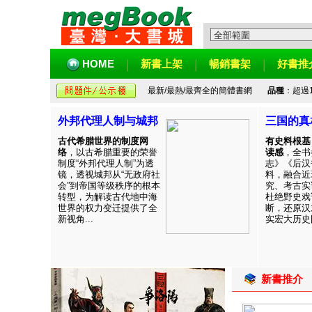
HOME
新書上架
暢銷書架
好書推
最新/最熱/最齊全的簡體書網
品種
：超過
外邦代理人制与城邦
三国的真
古代希腊世界的制度网
有史料根基
络
，以古希腊重要的荣誉
读感
，全书
制度“外邦代理人制”为透
志》《后汉
镜，透视城邦从“无政府社
料，融合近
会”到帝国等级秩序的根本
究、考古实
转型，为解读古代地中海
杜绝野史戏
世界的权力变迁提供了全
断，还原汉
新视角...
实宏大历史图
新書推介