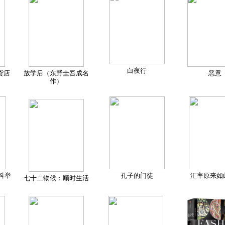
白夜行
货店
放学后（东野圭吾成名
恶意
作）
科举
孔子的门徒
汇率原来如
七十二物候：顺时生活