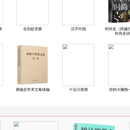
册
在别处安家
汉字中国
时尚史（跨越2
时尚史诗
裘锡圭学术文集续编
十论汪曾祺
你的大脑独