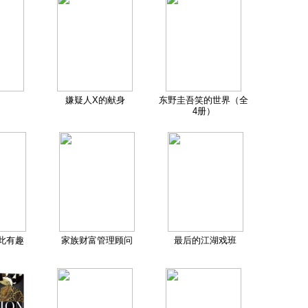
嫌疑人X的献身
东野圭吾笑的世界（全
4册）
此有趣
家族财富管理顾问
最后的江湖戏班