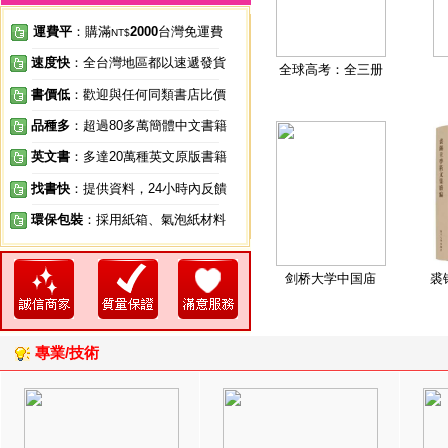
運費平
：購滿
2000
台灣免運費
NT$
速度快
：全台灣地區都以速遞發貨
全球高考：全三册
書價低
：歡迎與任何同類書店比價
品種多
：超過80多萬簡體中文書籍
英文書
：多達20萬種英文原版書籍
找書快
：提供資料，24小時內反饋
環保包裝
：採用紙箱、氣泡紙材料
剑桥大学中国庙
裘
專業/技術