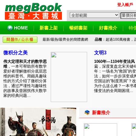
登入帳戶
HOME
新書上架
暢銷書架
好書推介
特
最新/最熱/最齊全的簡體書網
品種
：超過100萬種書
微积分之美
文明3
伟大定理和天才的数学思
1060年—1104年变法风
维
，一本可帮助所有数学
云
，深度复盘北宋关键4
爱好者理解微积分底层思
年：一场名为“救国”的变
维的科普书。用颇具趣味
法，如何一步步演变成
性的方式介绍了微积分算
空国运的“制度黑洞”？
法，通过严谨性与趣味性
为什么这么难？一本书
的故事及曾困扰伟大数学
懂变法的全周期困境...
家的经典问题...
新書推介