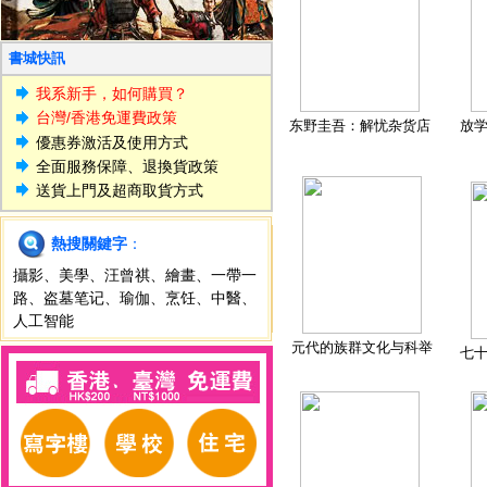
書城快訊
我系新手，如何購買？
台灣/香港免運費政策
东野圭吾：解忧杂货店
放
優惠券激活及使用方式
全面服務保障、退換貨政策
送貨上門及超商取貨方式
熱搜關鍵字
：
攝影
、
美學
、
汪曾祺
、
繪畫
、
一帶一
路
、
盗墓笔记
、
瑜伽
、
烹饪
、
中醫
、
人工智能
元代的族群文化与科举
七