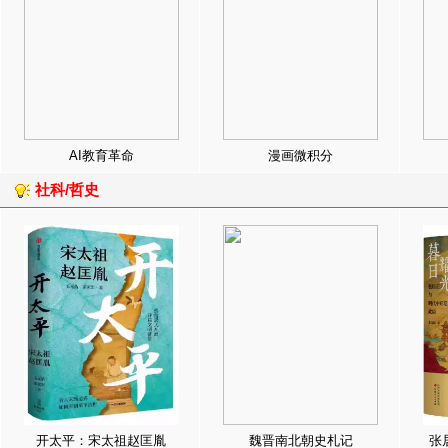
AI教育革命
漫画微积分
社科/哲史
开太平：宋太祖赵匡胤
魏晋南北朝史札记
张