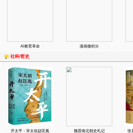
AI教育革命
漫画微积分
社科/哲史
开太平：宋太祖赵匡胤
魏晋南北朝史札记
张