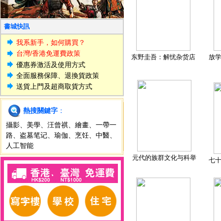
書城快訊
我系新手，如何購買？
台灣/香港免運費政策
东野圭吾：解忧杂货店
放
優惠券激活及使用方式
全面服務保障、退換貨政策
送貨上門及超商取貨方式
熱搜關鍵字
：
攝影
、
美學
、
汪曾祺
、
繪畫
、
一帶一
路
、
盗墓笔记
、
瑜伽
、
烹饪
、
中醫
、
人工智能
元代的族群文化与科举
七