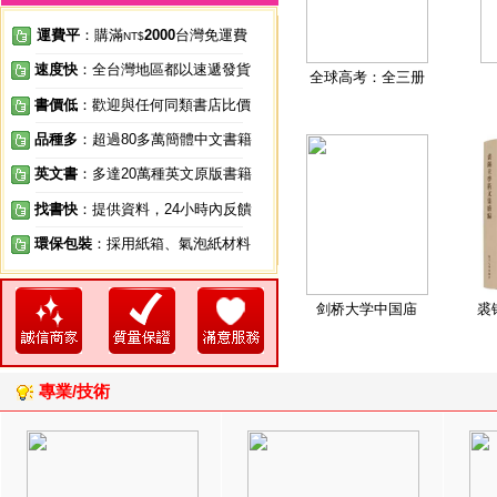
運費平
：購滿
2000
台灣免運費
NT$
速度快
：全台灣地區都以速遞發貨
全球高考：全三册
書價低
：歡迎與任何同類書店比價
品種多
：超過80多萬簡體中文書籍
英文書
：多達20萬種英文原版書籍
找書快
：提供資料，24小時內反饋
環保包裝
：採用紙箱、氣泡紙材料
剑桥大学中国庙
裘
專業/技術