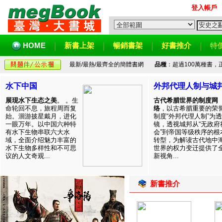
登入帳戶
HOME
新書上架
暢銷書架
好書推介
特
最新/最熱/最齊全的簡體書網
品種
：超過100萬種書
水下中国
外邦代理人制与城
展现水下生态之美
。 。生
古代希腊世界的制度网
命轮回不息，旅程周而复
络
，以古希腊重要的荣
始。洄游披星戴月，进化
制度“外邦代理人制”为透
一眼万年。以中国六种特
镜，透视城邦从“无政府
有水下生物串联六大水
会”到帝国等级秩序的根
域，全面介绍魅力丰富的
转型，为解读古代地中
水下生物多样性和不可思
世界的权力变迁提供了
议的人文奇观...
新视角...
新書推介