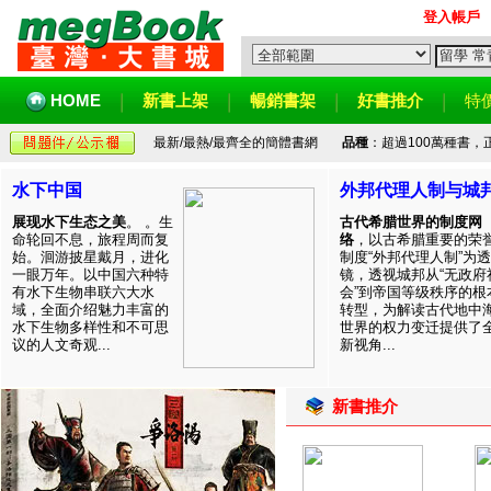
登入帳戶
HOME
新書上架
暢銷書架
好書推介
特
最新/最熱/最齊全的簡體書網
品種
：超過100萬種書
水下中国
外邦代理人制与城
展现水下生态之美
。 。生
古代希腊世界的制度网
命轮回不息，旅程周而复
络
，以古希腊重要的荣
始。洄游披星戴月，进化
制度“外邦代理人制”为透
一眼万年。以中国六种特
镜，透视城邦从“无政府
有水下生物串联六大水
会”到帝国等级秩序的根
域，全面介绍魅力丰富的
转型，为解读古代地中
水下生物多样性和不可思
世界的权力变迁提供了
议的人文奇观...
新视角...
新書推介