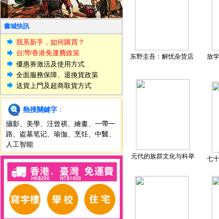
書城快訊
我系新手，如何購買？
台灣/香港免運費政策
东野圭吾：解忧杂货店
放
優惠券激活及使用方式
全面服務保障、退換貨政策
送貨上門及超商取貨方式
熱搜關鍵字
：
攝影
、
美學
、
汪曾祺
、
繪畫
、
一帶一
路
、
盗墓笔记
、
瑜伽
、
烹饪
、
中醫
、
人工智能
元代的族群文化与科举
七