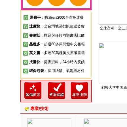
運費平
：購滿
2000
台灣免運費
NT$
速度快
：全台灣地區都以速遞發貨
全球高考：全三
書價低
：歡迎與任何同類書店比價
品種多
：超過80多萬簡體中文書籍
英文書
：多達20萬種英文原版書籍
找書快
：提供資料，24小時內反饋
環保包裝
：採用紙箱、氣泡紙材料
剑桥大学中国庙
專業/技術