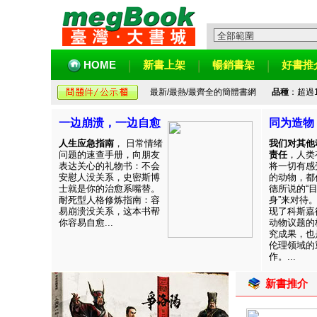
HOME
新書上架
暢銷書架
好書推
最新/最熱/最齊全的簡體書網
品種
：超過
一边崩溃，一边自愈
同为造物
人生应急指南
， 日常情绪
我们对其他
问题的速查手册，向朋友
责任
，人类
表达关心的礼物书：不会
将一切有感
安慰人没关系，史密斯博
的动物，都
士就是你的治愈系嘴替。
德所说的“
耐死型人格修炼指南：容
身”来对待
易崩溃没关系，这本书帮
现了科斯嘉
你容易自愈...
动物议题的
究成果，也
伦理领域的
作。...
新書推介