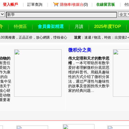
登入帳戶
|
訂單查詢
|
購物車/收銀台
(0)
|
在線留言板
|
付
介
特價區
會員書架精選
月讀
2025年度TOP
100萬種書，正品正价，放心網購，悭钱省心
送貨
：速遞 / 物流，時效：出貨後2-
微积分之美
动物的
伟大定理和天才的数学思
有责任
维
，一本可帮助所有数学
受能力
爱好者理解微积分底层思
作为康
维的科普书。用颇具趣味
目的自
性的方式介绍了微积分算
。集中呈
法，通过严谨性与趣味性
德关于
的故事及曾困扰伟大数学
核心研
家的经典问题...
是动物
重要著