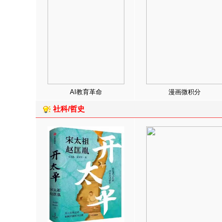
AI教育革命
漫画微积分
社科/哲史