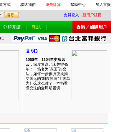
款方式
|
聯絡我們
|
運費計算
|
幫助中心
|
加入書簽
會員登入
新用戶註冊
分類閱讀
雜誌
香港／國際用戶
4日
文明3
1060年—1104年变法风
云
，深度复盘北宋关键45
年：一场名为“救国”的变
法，如何一步步演变成掏
空国运的“制度黑洞”？改革
为什么这么难？一本书看
懂变法的全周期困境...