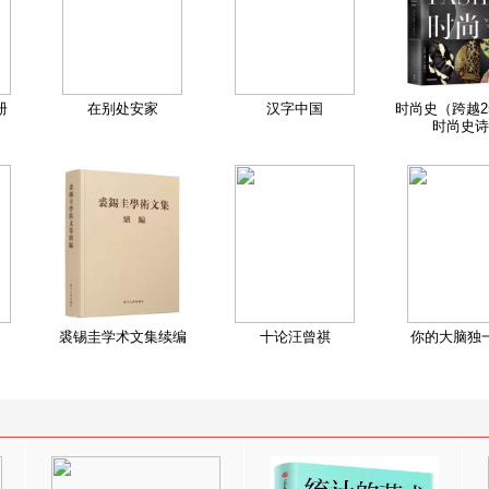
册
在别处安家
汉字中国
时尚史（跨越2
时尚史诗
裘锡圭学术文集续编
十论汪曾祺
你的大脑独