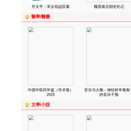
开太平：宋太祖赵匡胤
魏晋南北朝史札记
醫學/醫藥
中国中医药年鉴（学术卷）
音乐与大脑：神经科学视角
2025
的音乐干预
文學/小說