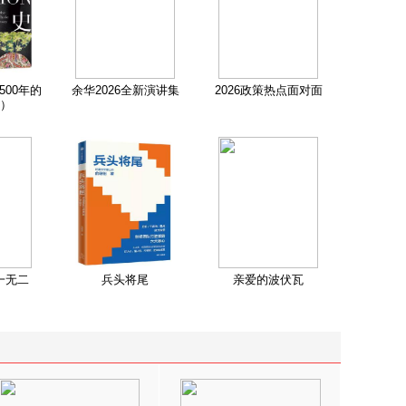
500年的
余华2026全新演讲集
2026政策热点面对面
）
一无二
兵头将尾
亲爱的波伏瓦