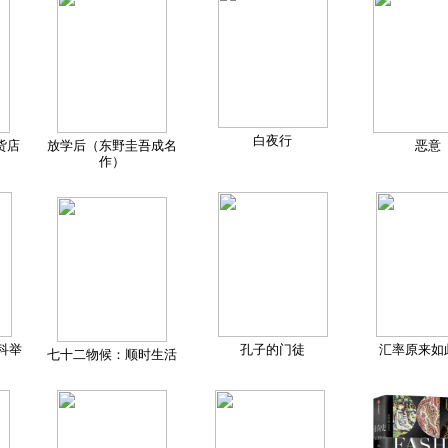
白夜行
货店
放学后（东野圭吾成名
恶意
作）
科举
孔子的门徒
汇率原来如
七十二物候：顺时生活