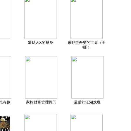
嫌疑人X的献身
东野圭吾笑的世界（全
4册）
此有趣
家族财富管理顾问
最后的江湖戏班