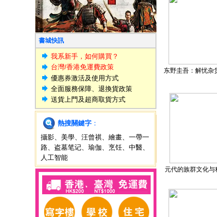
書城快訊
我系新手，如何購買？
台灣/香港免運費政策
东野圭吾：解忧杂
優惠券激活及使用方式
全面服務保障、退換貨政策
送貨上門及超商取貨方式
熱搜關鍵字
：
攝影
、
美學
、
汪曾祺
、
繪畫
、
一帶一
路
、
盗墓笔记
、
瑜伽
、
烹饪
、
中醫
、
人工智能
元代的族群文化与