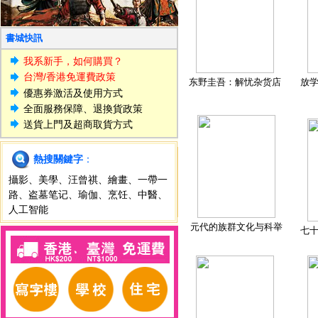
書城快訊
我系新手，如何購買？
台灣/香港免運費政策
东野圭吾：解忧杂货店
放
優惠券激活及使用方式
全面服務保障、退換貨政策
送貨上門及超商取貨方式
熱搜關鍵字
：
攝影
、
美學
、
汪曾祺
、
繪畫
、
一帶一
路
、
盗墓笔记
、
瑜伽
、
烹饪
、
中醫
、
人工智能
元代的族群文化与科举
七