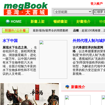
登入帳戶
HOME
新書上架
暢銷書架
好書推介
特
最新/最熱/最齊全的簡體書網
品種
：超過100萬種書
水下中国
外邦代理人制与城
展现水下生态之美
。 。生
古代希腊世界的制度网
命轮回不息，旅程周而复
络
，以古希腊重要的荣
始。洄游披星戴月，进化
制度“外邦代理人制”为透
一眼万年。以中国六种特
镜，透视城邦从“无政府
有水下生物串联六大水
会”到帝国等级秩序的根
域，全面介绍魅力丰富的
转型，为解读古代地中
水下生物多样性和不可思
世界的权力变迁提供了
议的人文奇观...
新视角...
新書推介