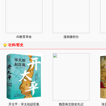
AI教育革命
漫画微积分
社科/哲史
开太平：宋太祖赵匡胤
魏晋南北朝史札记
张