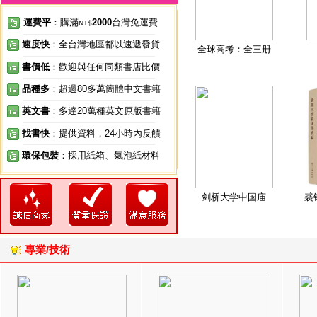
運費平
：購滿
2000
台灣免運費
NT$
速度快
：全台灣地區都以速遞發貨
全球高考：全三册
書價低
：歡迎與任何同類書店比價
品種多
：超過80多萬簡體中文書籍
英文書
：多達20萬種英文原版書籍
找書快
：提供資料，24小時內反饋
環保包裝
：採用紙箱、氣泡紙材料
剑桥大学中国庙
裘
專業/技術