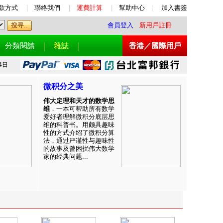
款方式
|
聯絡我們
|
運費計算
|
幫助中心
|
加入書簽
會員登入
新用戶註冊
分類閱讀
雜誌
香港／國際用戶
4日
微积分之美
伟大定理和天才的数学思
维
，一本可帮助所有数学
爱好者理解微积分底层思
维的科普书。用颇具趣味
性的方式介绍了微积分算
法，通过严谨性与趣味性
的故事及曾困扰伟大数学
家的经典问题...