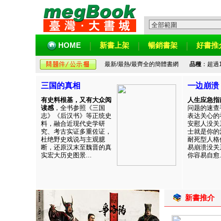
HOME
新書上架
暢銷書架
好書推
最新/最熱/最齊全的簡體書網
品種
：超過
三国的真相
一边崩溃
有史料根基，又有大众阅
人生应急指
读感
，全书参照《三国
问题的速查
志》《后汉书》等正统史
表达关心的
料，融合近现代史学研
安慰人没关
究、考古实证多重佐证，
士就是你的
杜绝野史戏说与主观臆
耐死型人格
断，还原汉末至魏晋的真
易崩溃没关
实宏大历史图景...
你容易自愈..
新書推介