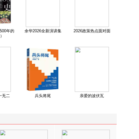
500年的
余华2026全新演讲集
2026政策热点面对面
）
一无二
兵头将尾
亲爱的波伏瓦