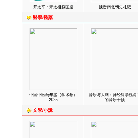
开太平：宋太祖赵匡胤
魏晋南北朝史札记
醫學/醫藥
中国中医药年鉴（学术卷）
音乐与大脑：神经科学视角
2025
的音乐干预
文學/小說