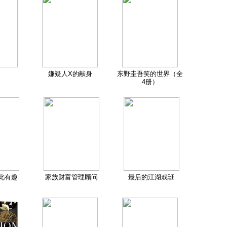
嫌疑人X的献身
东野圭吾笑的世界（全
4册）
此有趣
家族财富管理顾问
最后的江湖戏班