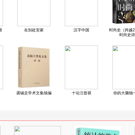
册
在别处安家
汉字中国
时尚史（跨越2
时尚史诗
裘锡圭学术文集续编
十论汪曾祺
你的大脑独