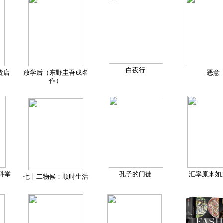
白夜行
货店
放学后（东野圭吾成名
恶意
作）
科举
孔子的门徒
汇率原来如
七十二物候：顺时生活