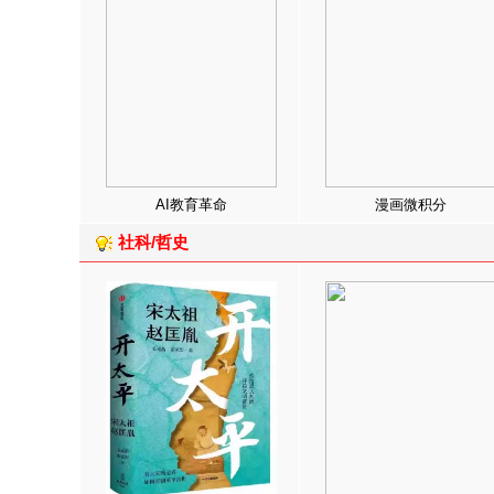
AI教育革命
漫画微积分
社科/哲史