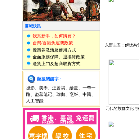
書城快訊
我系新手，如何購買？
台灣/香港免運費政策
东野圭吾：解忧杂
優惠券激活及使用方式
全面服務保障、退換貨政策
送貨上門及超商取貨方式
熱搜關鍵字
：
攝影
、
美學
、
汪曾祺
、
繪畫
、
一帶一
路
、
盗墓笔记
、
瑜伽
、
烹饪
、
中醫
、
人工智能
元代的族群文化与