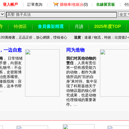
登入帳戶
|
訂單查詢
|
購物車/收銀台
(0)
|
在線留言板
|
付
介
特價區
會員書架精選
月讀
2025年度TOP
100萬種書，正品正价，放心網購，悭钱省心
送貨
：速遞 / 物流，時效：出貨後2-
，一边自愈
同为造物
南
， 日常情绪
我们对其他动物的
手册，向朋友
责任
，人类有责任
礼物书：不会
将一切有感受能力
系，史密斯博
的动物，都作为康
治愈系嘴替。
德所说的“目的自
修炼指南：容
身”来对待。集中呈
系，这本书帮
现了科斯嘉德关于
.
动物议题的核心研
究成果，也是动物
伦理领域的重要著
作。...