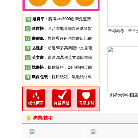
運費平
：購滿
2000
台灣免運費
NT$
速度快
：全台灣地區都以速遞發貨
全球高考：全三
書價低
：歡迎與任何同類書店比價
品種多
：超過80多萬簡體中文書籍
英文書
：多達20萬種英文原版書籍
找書快
：提供資料，24小時內反饋
環保包裝
：採用紙箱、氣泡紙材料
剑桥大学中国庙
專業/技術