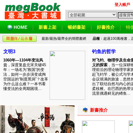
登入帳戶
HOME
新書上架
暢銷書架
好書推介
特
最新/最熱/最齊全的簡體書網
品種
：超過100萬種書
文明3
钓鱼的哲学
1060年—1104年变法风
对飞钓、物理学及生命
云
，深度复盘北宋关键45
义的探索
，当一位深耕
年：一场名为“救国”的变
理前沿的理论物理学家
法，如何一步步演变成掏
起飞钓竿，被公式与学
空国运的“制度黑洞”？改革
会议填满的旅途，忽然
为什么这么难？一本书看
出了联结自然与内心的
懂变法的全周期困境...
柔枝桠。在巴西的热带
流里偶遇鲜见的鳟鱼...
新書推介