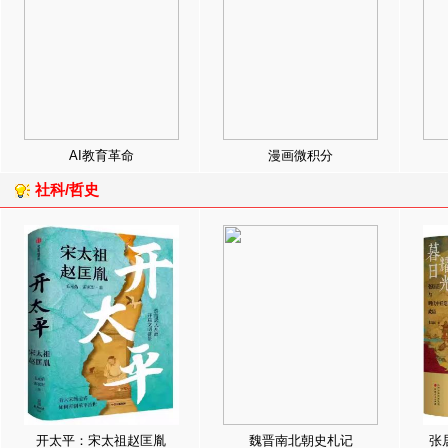
AI教育革命
漫画微积分
社科/哲史
开太平：宋太祖赵匡胤
魏晋南北朝史札记
张