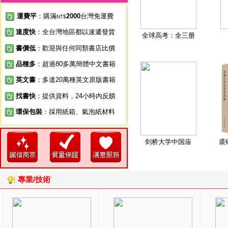
運費平
：購滿
2000
台灣免運費
NT$
速度快
：全台灣地區都以速遞發貨
全球高考：全三册
書價低
：歡迎與任何同類書店比價
品種多
：超過80多萬簡體中文書籍
英文書
：多達20萬種英文原版書籍
找書快
：提供資料，24小時內反饋
環保包裝
：採用紙箱、氣泡紙材料
剑桥大学中国庙
裘
專業/技術