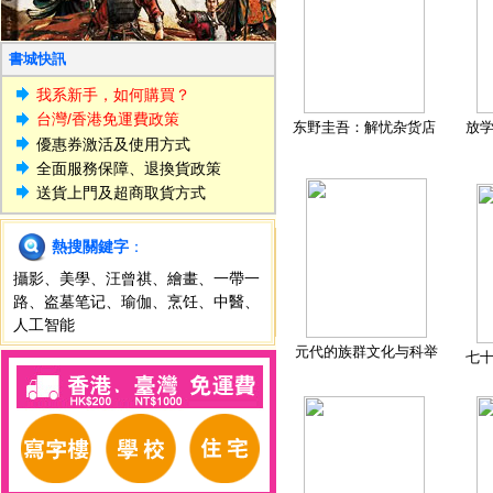
書城快訊
我系新手，如何購買？
台灣/香港免運費政策
东野圭吾：解忧杂货店
放
優惠券激活及使用方式
全面服務保障、退換貨政策
送貨上門及超商取貨方式
熱搜關鍵字
：
攝影
、
美學
、
汪曾祺
、
繪畫
、
一帶一
路
、
盗墓笔记
、
瑜伽
、
烹饪
、
中醫
、
人工智能
元代的族群文化与科举
七