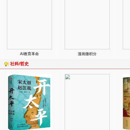
AI教育革命
漫画微积分
社科/哲史