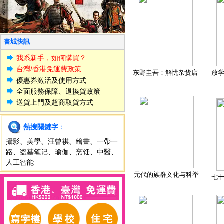
書城快訊
我系新手，如何購買？
台灣/香港免運費政策
东野圭吾：解忧杂货店
放
優惠券激活及使用方式
全面服務保障、退換貨政策
送貨上門及超商取貨方式
熱搜關鍵字
：
攝影
、
美學
、
汪曾祺
、
繪畫
、
一帶一
路
、
盗墓笔记
、
瑜伽
、
烹饪
、
中醫
、
人工智能
元代的族群文化与科举
七