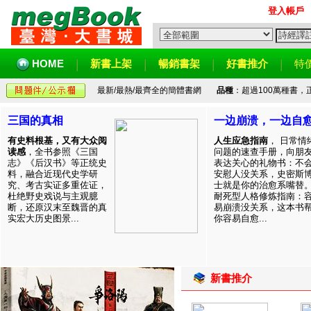
登入帳戶
HOME
新書上架
暢銷書架
好書推介
特
最新/最熱/最齊全的簡體書網
品種
：超過100萬種書
三国的真相
一边崩溃，一边自
有史料根基，又有大众阅
人生应急指南
， 日常情
读感
，全书参照《三国
问题的速查手册，向朋
志》《后汉书》等正统史
表达关心的礼物书：不
料，融合近现代史学研
安慰人没关系，史密斯
究、考古实证多重佐证，
士就是你的治愈系嘴替
杜绝野史戏说与主观臆
耐死型人格修炼指南：
断，还原汉末至魏晋的真
易崩溃没关系，这本书
实宏大历史图景...
你容易自愈...
新書推介