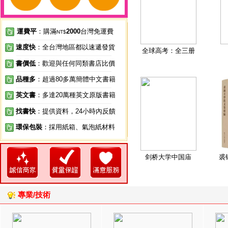
運費平
：購滿
2000
台灣免運費
NT$
速度快
：全台灣地區都以速遞發貨
全球高考：全三册
書價低
：歡迎與任何同類書店比價
品種多
：超過80多萬簡體中文書籍
英文書
：多達20萬種英文原版書籍
找書快
：提供資料，24小時內反饋
環保包裝
：採用紙箱、氣泡紙材料
剑桥大学中国庙
裘
專業/技術