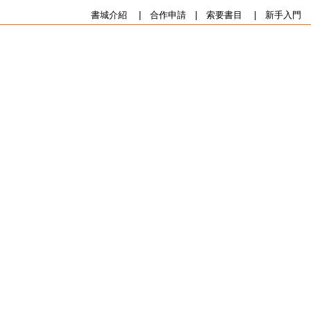
書城介紹
|
合作申請
|
索要書目
|
新手入門