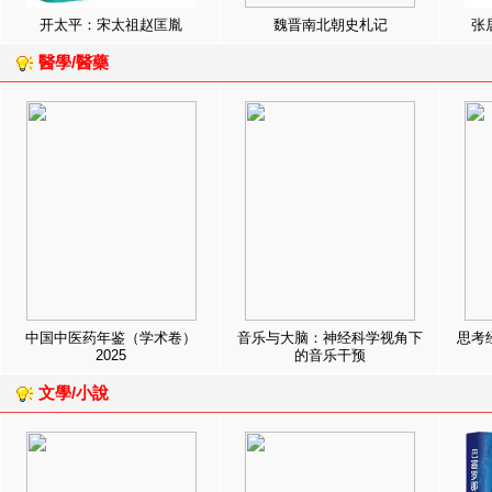
开太平：宋太祖赵匡胤
魏晋南北朝史札记
张
醫學/醫藥
中国中医药年鉴（学术卷）
音乐与大脑：神经科学视角下
思考
2025
的音乐干预
文學/小說