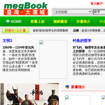
登入帳戶
HOME
新書上架
暢銷書架
好書推介
特
最新/最熱/最齊全的簡體書網
品種
：超過100萬種書
文明3
钓鱼的哲学
1060年—1104年变法风
对飞钓、物理学及生命
云
，深度复盘北宋关键45
义的探索
，当一位深耕
年：一场名为“救国”的变
理前沿的理论物理学家
法，如何一步步演变成掏
起飞钓竿，被公式与学
空国运的“制度黑洞”？改革
会议填满的旅途，忽然
为什么这么难？一本书看
出了联结自然与内心的
懂变法的全周期困境...
柔枝桠。在巴西的热带
流里偶遇鲜见的鳟鱼...
新書推介