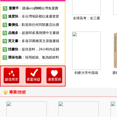
運費平
：購滿
2000
台灣免運費
NT$
速度快
：全台灣地區都以速遞發貨
全球高考：全三册
書價低
：歡迎與任何同類書店比價
品種多
：超過80多萬簡體中文書籍
英文書
：多達20萬種英文原版書籍
找書快
：提供資料，24小時內反饋
環保包裝
：採用紙箱、氣泡紙材料
剑桥大学中国庙
裘
專業/技術