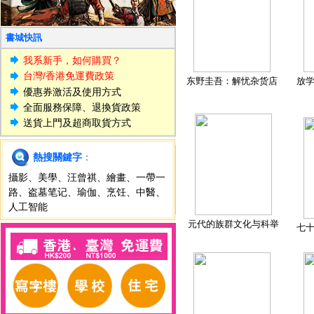
書城快訊
我系新手，如何購買？
台灣/香港免運費政策
东野圭吾：解忧杂货店
放
優惠券激活及使用方式
全面服務保障、退換貨政策
送貨上門及超商取貨方式
熱搜關鍵字
：
攝影
、
美學
、
汪曾祺
、
繪畫
、
一帶一
路
、
盗墓笔记
、
瑜伽
、
烹饪
、
中醫
、
人工智能
元代的族群文化与科举
七