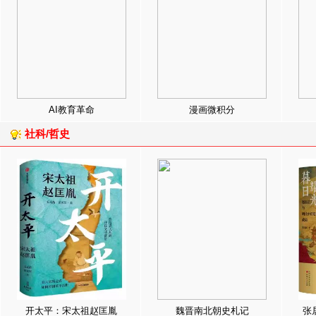
AI教育革命
漫画微积分
社科/哲史
开太平：宋太祖赵匡胤
魏晋南北朝史札记
张