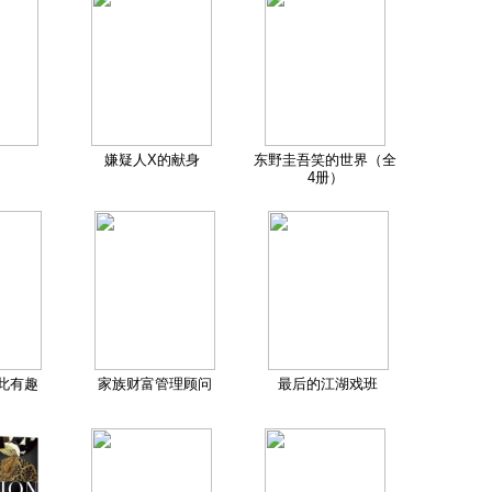
嫌疑人X的献身
东野圭吾笑的世界（全
4册）
此有趣
家族财富管理顾问
最后的江湖戏班