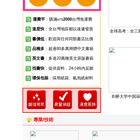
運費平
：購滿
2000
台灣免運費
NT$
速度快
：全台灣地區都以速遞發貨
全球高考：全三
書價低
：歡迎與任何同類書店比價
品種多
：超過80多萬簡體中文書籍
英文書
：多達20萬種英文原版書籍
找書快
：提供資料，24小時內反饋
環保包裝
：採用紙箱、氣泡紙材料
剑桥大学中国庙
專業/技術