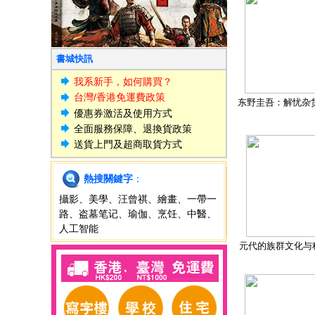
書城快訊
我系新手，如何購買？
台灣/香港免運費政策
东野圭吾：解忧杂
優惠券激活及使用方式
全面服務保障、退換貨政策
送貨上門及超商取貨方式
熱搜關鍵字
：
攝影
、
美學
、
汪曾祺
、
繪畫
、
一帶一
路
、
盗墓笔记
、
瑜伽
、
烹饪
、
中醫
、
人工智能
元代的族群文化与