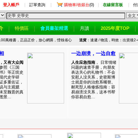
登入帳戶
|
訂單查詢
|
購物車/收銀台
(0)
|
在線留言板
|
付
介
特價區
會員書架精選
月讀
2025年度TOP
100萬種書，正品正价，放心網購，悭钱省心
送貨
：速遞 / 物流，時效：出貨後2-
相
一边崩溃，一边自愈
，又有大众阅
人生应急指南
， 日常情绪
参照《三国
问题的速查手册，向朋友
书》等正统史
表达关心的礼物书：不会
现代史学研
安慰人没关系，史密斯博
证多重佐证，
士就是你的治愈系嘴替。
说与主观臆
耐死型人格修炼指南：容
末至魏晋的真
易崩溃没关系，这本书帮
景...
你容易自愈...