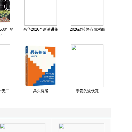
500年的
余华2026全新演讲集
2026政策热点面对面
）
一无二
兵头将尾
亲爱的波伏瓦