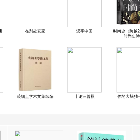
册
在别处安家
汉字中国
时尚史（跨越2
时尚史诗
裘锡圭学术文集续编
十论汪曾祺
你的大脑独