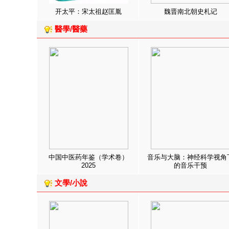
开太平：宋太祖赵匡胤
魏晋南北朝史札记
醫學/醫藥
中国中医药年鉴（学术卷）
音乐与大脑：神经科学视角
2025
的音乐干预
文學/小說