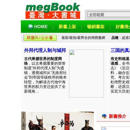
HOME
新書上架
暢銷書架
好書推
最新/最熱/最齊全的簡體書網
品種
：超過
外邦代理人制与城邦
三国的真
古代希腊世界的制度网
有史料根基
络
，以古希腊重要的荣誉
读感
，全书
制度“外邦代理人制”为透
志》《后汉
镜，透视城邦从“无政府社
料，融合近
会”到帝国等级秩序的根本
究、考古实
转型，为解读古代地中海
杜绝野史戏
世界的权力变迁提供了全
断，还原汉
新视角...
实宏大历史图
新書推介