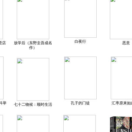
白夜行
货店
放学后（东野圭吾成名
恶意
作）
科举
孔子的门徒
汇率原来如
七十二物候：顺时生活