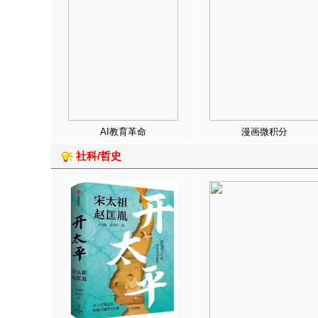
AI教育革命
漫画微积分
社科/哲史