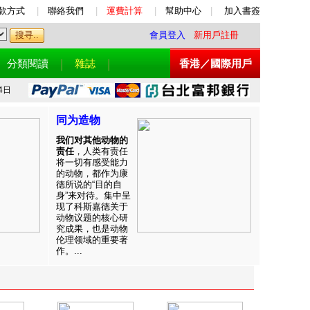
款方式
|
聯絡我們
|
運費計算
|
幫助中心
|
加入書簽
會員登入
新用戶註冊
分類閱讀
雜誌
香港／國際用戶
4日
同为造物
我们对其他动物的
责任
，人类有责任
将一切有感受能力
的动物，都作为康
德所说的“目的自
身”来对待。集中呈
现了科斯嘉德关于
动物议题的核心研
究成果，也是动物
伦理领域的重要著
作。...