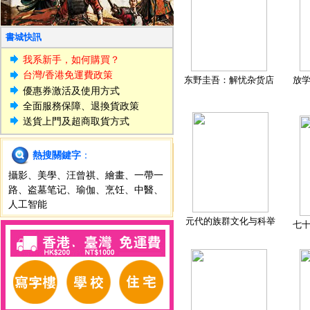
書城快訊
我系新手，如何購買？
台灣/香港免運費政策
东野圭吾：解忧杂货店
放
優惠券激活及使用方式
全面服務保障、退換貨政策
送貨上門及超商取貨方式
熱搜關鍵字
：
攝影
、
美學
、
汪曾祺
、
繪畫
、
一帶一
路
、
盗墓笔记
、
瑜伽
、
烹饪
、
中醫
、
人工智能
元代的族群文化与科举
七