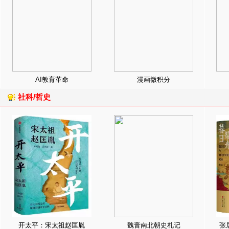
AI教育革命
漫画微积分
社科/哲史
开太平：宋太祖赵匡胤
魏晋南北朝史札记
张