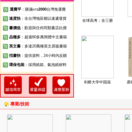
運費平
：購滿
2000
台灣免運費
NT$
速度快
：全台灣地區都以速遞發貨
全球高考：全三册
書價低
：歡迎與任何同類書店比價
品種多
：超過80多萬簡體中文書籍
英文書
：多達20萬種英文原版書籍
找書快
：提供資料，24小時內反饋
環保包裝
：採用紙箱、氣泡紙材料
剑桥大学中国庙
裘
專業/技術