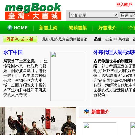
登入帳戶
HOME
新書上架
暢銷書架
好書推介
特
最新/最熱/最齊全的簡體書網
品種
：超過100萬種書
水下中国
外邦代理人制与城
展现水下生态之美
。 。生
古代希腊世界的制度网
命轮回不息，旅程周而复
络
，以古希腊重要的荣
始。洄游披星戴月，进化
制度“外邦代理人制”为透
一眼万年。以中国六种特
镜，透视城邦从“无政府
有水下生物串联六大水
会”到帝国等级秩序的根
域，全面介绍魅力丰富的
转型，为解读古代地中
水下生物多样性和不可思
世界的权力变迁提供了
议的人文奇观...
新视角...
新書推介