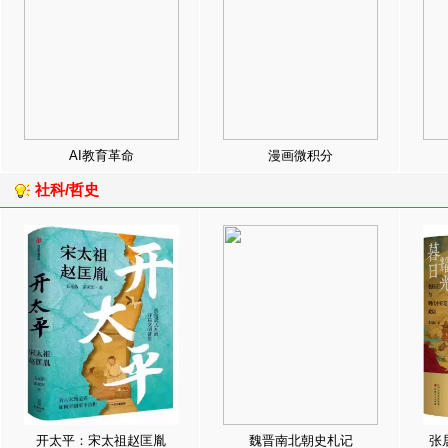
AI教育革命
漫画微积分
社科/哲史
开太平：宋太祖赵匡胤
魏晋南北朝史札记
张