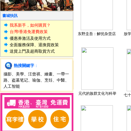
書城快訊
我系新手，如何購買？
台灣/香港免運費政策
东野圭吾：解忧杂货店
放
優惠券激活及使用方式
全面服務保障、退換貨政策
送貨上門及超商取貨方式
熱搜關鍵字
：
攝影
、
美學
、
汪曾祺
、
繪畫
、
一帶一
路
、
盗墓笔记
、
瑜伽
、
烹饪
、
中醫
、
人工智能
元代的族群文化与科举
七