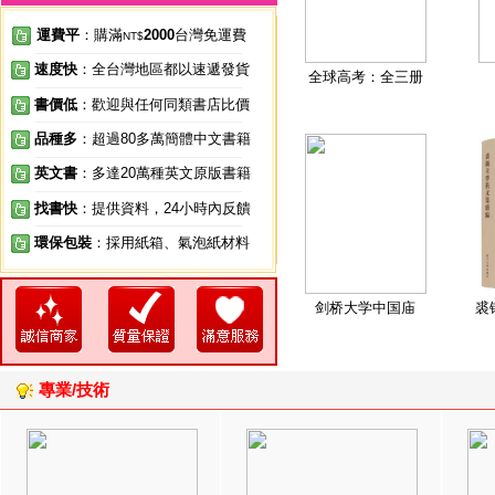
運費平
：購滿
2000
台灣免運費
NT$
速度快
：全台灣地區都以速遞發貨
全球高考：全三册
書價低
：歡迎與任何同類書店比價
品種多
：超過80多萬簡體中文書籍
英文書
：多達20萬種英文原版書籍
找書快
：提供資料，24小時內反饋
環保包裝
：採用紙箱、氣泡紙材料
剑桥大学中国庙
裘
專業/技術