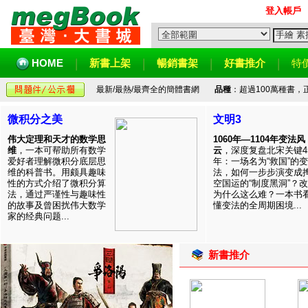
登入帳戶
HOME
新書上架
暢銷書架
好書推介
特
最新/最熱/最齊全的簡體書網
品種
：超過100萬種書
微积分之美
文明3
伟大定理和天才的数学思
1060年—1104年变法风
维
，一本可帮助所有数学
云
，深度复盘北宋关键4
爱好者理解微积分底层思
年：一场名为“救国”的变
维的科普书。用颇具趣味
法，如何一步步演变成
性的方式介绍了微积分算
空国运的“制度黑洞”？
法，通过严谨性与趣味性
为什么这么难？一本书
的故事及曾困扰伟大数学
懂变法的全周期困境...
家的经典问题...
新書推介