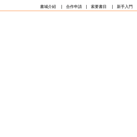
書城介紹
|
合作申請
|
索要書目
|
新手入門