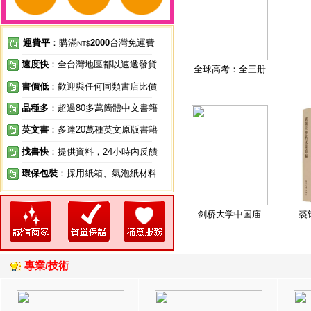
運費平
：購滿
2000
台灣免運費
NT$
速度快
：全台灣地區都以速遞發貨
全球高考：全三册
書價低
：歡迎與任何同類書店比價
品種多
：超過80多萬簡體中文書籍
英文書
：多達20萬種英文原版書籍
找書快
：提供資料，24小時內反饋
環保包裝
：採用紙箱、氣泡紙材料
剑桥大学中国庙
裘
專業/技術