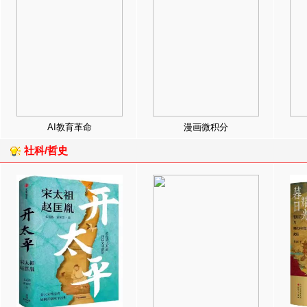
AI教育革命
漫画微积分
社科/哲史