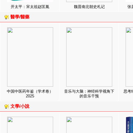
开太平：宋太祖赵匡胤
魏晋南北朝史札记
张
醫學/醫藥
中国中医药年鉴（学术卷）
音乐与大脑：神经科学视角下
思考
2025
的音乐干预
文學/小說