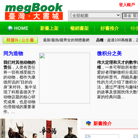
登入帳戶
HOME
新書上架
暢銷書架
好書推介
特
最新/最熱/最齊全的簡體書網
品種
：超過100萬種書
同为造物
微积分之美
我们对其他动物的
伟大定理和天才的数学
责任
，人类有责任
维
，一本可帮助所有数
将一切有感受能力
爱好者理解微积分底层
的动物，都作为康
维的科普书。用颇具趣
德所说的“目的自
性的方式介绍了微积分
身”来对待。集中呈
法，通过严谨性与趣味
现了科斯嘉德关于
的故事及曾困扰伟大数
动物议题的核心研
家的经典问题...
究成果，也是动物
伦理领域的重要著
作。...
新書推介