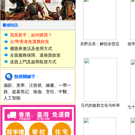
書城快訊
我系新手，如何購買？
台灣/香港免運費政策
东野圭吾：解忧杂货店
放
優惠券激活及使用方式
全面服務保障、退換貨政策
送貨上門及超商取貨方式
熱搜關鍵字
：
攝影
、
美學
、
汪曾祺
、
繪畫
、
一帶一
路
、
盗墓笔记
、
瑜伽
、
烹饪
、
中醫
、
人工智能
元代的族群文化与科举
七