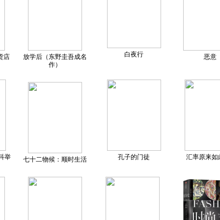
白夜行
货店
放学后（东野圭吾成名
恶意
作）
科举
孔子的门徒
汇率原来如
七十二物候：顺时生活