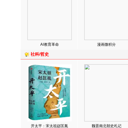
AI教育革命
漫画微积分
社科/哲史
开太平：宋太祖赵匡胤
魏晋南北朝史札记