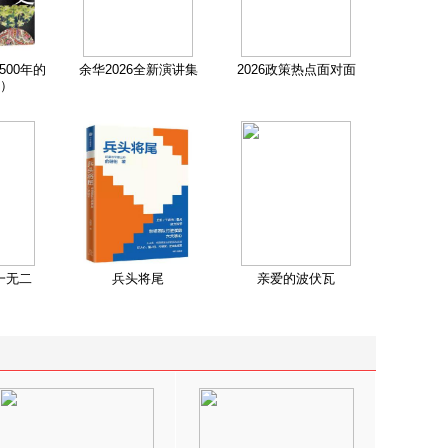
500年的
余华2026全新演讲集
2026政策热点面对面
）
一无二
兵头将尾
亲爱的波伏瓦