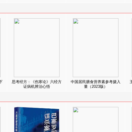
下
思考经方：《伤寒论》六经方
中国居民膳食营养素参考摄入
证病机辨治心悟
量（2023版）