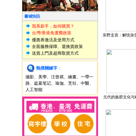
書城快訊
我系新手，如何購買？
台灣/香港免運費政策
东野圭吾：解忧杂
優惠券激活及使用方式
全面服務保障、退換貨政策
送貨上門及超商取貨方式
熱搜關鍵字
：
攝影
、
美學
、
汪曾祺
、
繪畫
、
一帶一
路
、
盗墓笔记
、
瑜伽
、
烹饪
、
中醫
、
人工智能
元代的族群文化与