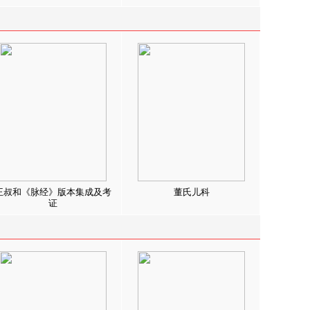
王叔和《脉经》版本集成及考
董氏儿科
证