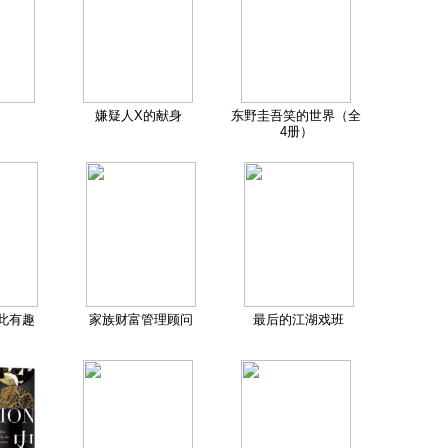
嫌疑人X的献身
东野圭吾笑的世界（全
4册）
此有趣
家族财富管理顾问
最后的江湖戏班