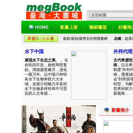
HOME
新書上架
暢銷書架
好書推
最新/最熱/最齊全的簡體書網
品種
：超過
水下中国
外邦代理
展现水下生态之美
。 。生
古代希腊世
命轮回不息，旅程周而复
络
，以古希
始。洄游披星戴月，进化
制度“外邦
一眼万年。以中国六种特
镜，透视城
有水下生物串联六大水
会”到帝国
域，全面介绍魅力丰富的
转型，为解
水下生物多样性和不可思
世界的权力
议的人文奇观...
新视角...
新書推介