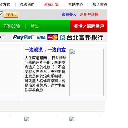
款方式
|
聯絡我們
|
運費計算
|
幫助中心
|
加入書簽
會員登入
新用戶註冊
分類閱讀
雜誌
香港／國際用戶
4日
一边崩溃，一边自愈
人生应急指南
， 日常情绪
问题的速查手册，向朋友
表达关心的礼物书：不会
安慰人没关系，史密斯博
士就是你的治愈系嘴替。
耐死型人格修炼指南：容
易崩溃没关系，这本书帮
你容易自愈...