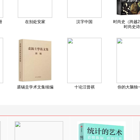
册
在别处安家
汉字中国
时尚史（跨越2
时尚史诗
裘锡圭学术文集续编
十论汪曾祺
你的大脑独