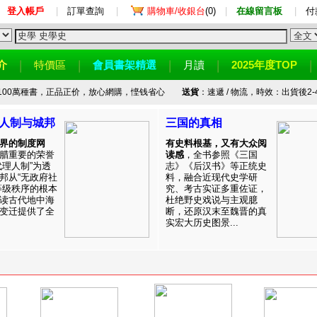
登入帳戶
|
訂單查詢
|
購物車/收銀台
(0)
|
在線留言板
|
付
介
特價區
會員書架精選
月讀
2025年度TOP
100萬種書，正品正价，放心網購，悭钱省心
送貨
：速遞 / 物流，時效：出貨後2-
人制与城邦
三国的真相
界的制度网
有史料根基，又有大众阅
腊重要的荣誉
读感
，全书参照《三国
代理人制”为透
志》《后汉书》等正统史
邦从“无政府社
料，融合近现代史学研
等级秩序的根本
究、考古实证多重佐证，
读古代地中海
杜绝野史戏说与主观臆
变迁提供了全
断，还原汉末至魏晋的真
实宏大历史图景...