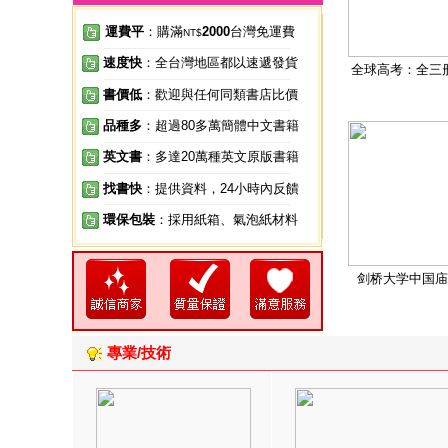
運費平
：購滿
2000
台灣免運費
NT$
速度快
：全台灣地區都以速遞發貨
全球高考：全三
書價低
：歡迎與任何同類書店比價
品種多
：超過80多萬簡體中文書籍
英文書
：多達20萬種英文原版書籍
找書快
：提供資料，24小時內反饋
環保包裝
：採用紙箱、氣泡紙材料
剑桥大学中国庙
專業/技術