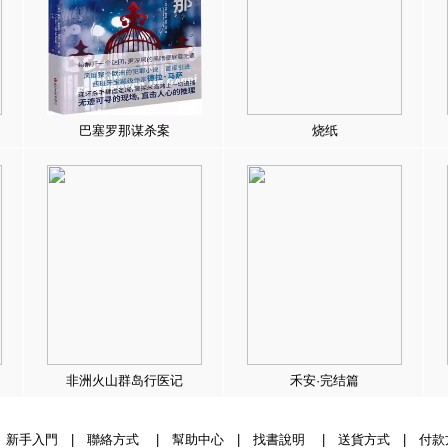
巴塞罗那谋杀案
烧纸
非洲火山群岛行医记
禾安·完结篇
|
新手入門
|
聯絡方式
|
幫助中心
|
找書說明
|
送貨方式
|
付款