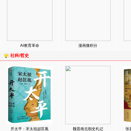
AI教育革命
漫画微积分
社科/哲史
开太平：宋太祖赵匡胤
魏晋南北朝史札记
张