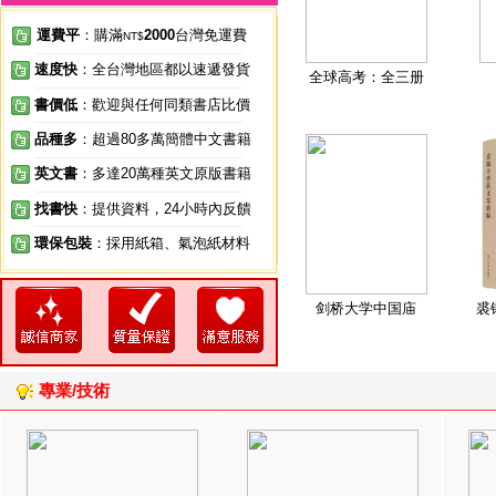
運費平
：購滿
2000
台灣免運費
NT$
速度快
：全台灣地區都以速遞發貨
全球高考：全三册
書價低
：歡迎與任何同類書店比價
品種多
：超過80多萬簡體中文書籍
英文書
：多達20萬種英文原版書籍
找書快
：提供資料，24小時內反饋
環保包裝
：採用紙箱、氣泡紙材料
剑桥大学中国庙
裘
專業/技術