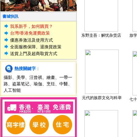
書城快訊
我系新手，如何購買？
台灣/香港免運費政策
东野圭吾：解忧杂货店
放
優惠券激活及使用方式
全面服務保障、退換貨政策
送貨上門及超商取貨方式
熱搜關鍵字
：
攝影
、
美學
、
汪曾祺
、
繪畫
、
一帶一
路
、
盗墓笔记
、
瑜伽
、
烹饪
、
中醫
、
人工智能
元代的族群文化与科举
七