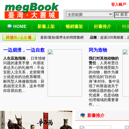
登入帳戶
HOME
新書上架
暢銷書架
好書推介
特
最新/最熱/最齊全的簡體書網
品種
：超過100萬種書
一边崩溃，一边自愈
同为造物
人生应急指南
， 日常情绪
我们对其他动物的
问题的速查手册，向朋友
责任
，人类有责任
表达关心的礼物书：不会
将一切有感受能力
安慰人没关系，史密斯博
的动物，都作为康
士就是你的治愈系嘴替。
德所说的“目的自
耐死型人格修炼指南：容
身”来对待。集中呈
易崩溃没关系，这本书帮
现了科斯嘉德关于
你容易自愈...
动物议题的核心研
究成果，也是动物
伦理领域的重要著
作。...
新書推介