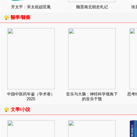
开太平：宋太祖赵匡胤
魏晋南北朝史札记
张
醫學/醫藥
中国中医药年鉴（学术卷）
音乐与大脑：神经科学视角下
思考
2025
的音乐干预
文學/小說