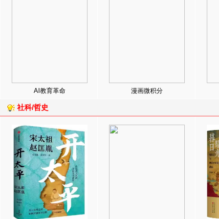
AI教育革命
漫画微积分
社科/哲史