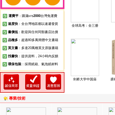
運費平
：購滿
2000
台灣免運費
NT$
速度快
：全台灣地區都以速遞發貨
全球高考：全三册
書價低
：歡迎與任何同類書店比價
品種多
：超過80多萬簡體中文書籍
英文書
：多達20萬種英文原版書籍
找書快
：提供資料，24小時內反饋
環保包裝
：採用紙箱、氣泡紙材料
剑桥大学中国庙
裘
專業/技術