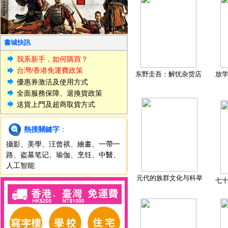
書城快訊
我系新手，如何購買？
台灣/香港免運費政策
东野圭吾：解忧杂货店
放
優惠券激活及使用方式
全面服務保障、退換貨政策
送貨上門及超商取貨方式
熱搜關鍵字
：
攝影
、
美學
、
汪曾祺
、
繪畫
、
一帶一
路
、
盗墓笔记
、
瑜伽
、
烹饪
、
中醫
、
人工智能
元代的族群文化与科举
七