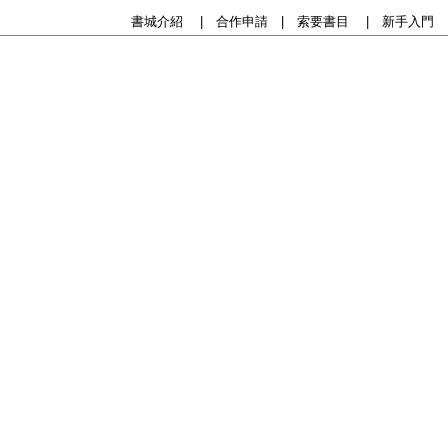
書城介紹
|
合作申請
|
索要書目
|
新手入門