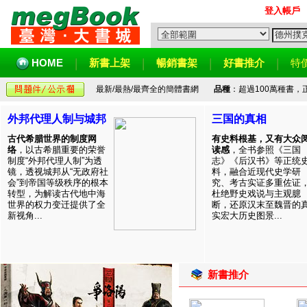
登入帳戶
HOME
新書上架
暢銷書架
好書推介
特
最新/最熱/最齊全的簡體書網
品種
：超過100萬種書
外邦代理人制与城邦
三国的真相
古代希腊世界的制度网
有史料根基，又有大众
络
，以古希腊重要的荣誉
读感
，全书参照《三国
制度“外邦代理人制”为透
志》《后汉书》等正统
镜，透视城邦从“无政府社
料，融合近现代史学研
会”到帝国等级秩序的根本
究、考古实证多重佐证
转型，为解读古代地中海
杜绝野史戏说与主观臆
世界的权力变迁提供了全
断，还原汉末至魏晋的
新视角...
实宏大历史图景...
新書推介