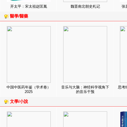
开太平：宋太祖赵匡胤
魏晋南北朝史札记
张
醫學/醫藥
中国中医药年鉴（学术卷）
音乐与大脑：神经科学视角下
思考
2025
的音乐干预
文學/小說