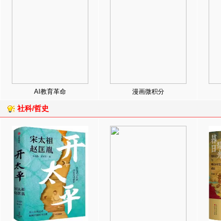
AI教育革命
漫画微积分
社科/哲史