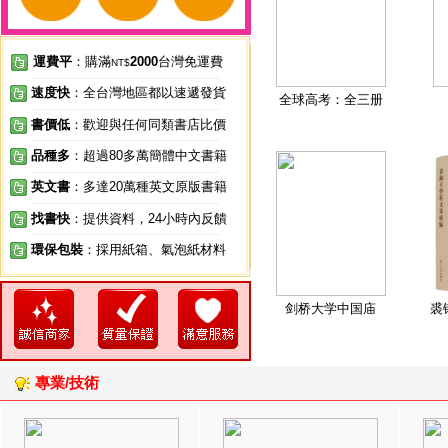
運費平
：購滿
2000
台灣免運費
NT$
速度快
：全台灣地區都以速遞發貨
全球高考：全三册
書價低
：歡迎與任何同類書店比價
品種多
：超過80多萬簡體中文書籍
英文書
：多達20萬種英文原版書籍
找書快
：提供資料，24小時內反饋
環保包裝
：採用紙箱、氣泡紙材料
剑桥大学中国庙
裘
專業/技術