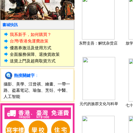
書城快訊
我系新手，如何購買？
台灣/香港免運費政策
东野圭吾：解忧杂货店
放
優惠券激活及使用方式
全面服務保障、退換貨政策
送貨上門及超商取貨方式
熱搜關鍵字
：
攝影
、
美學
、
汪曾祺
、
繪畫
、
一帶一
路
、
盗墓笔记
、
瑜伽
、
烹饪
、
中醫
、
人工智能
元代的族群文化与科举
七