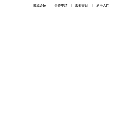
書城介紹
|
合作申請
|
索要書目
|
新手入門