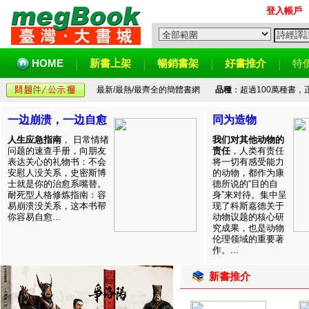
登入帳戶
HOME
新書上架
暢銷書架
好書推介
特
最新/最熱/最齊全的簡體書網
品種
：超過100萬種書
一边崩溃，一边自愈
同为造物
人生应急指南
， 日常情绪
我们对其他动物的
问题的速查手册，向朋友
责任
，人类有责任
表达关心的礼物书：不会
将一切有感受能力
安慰人没关系，史密斯博
的动物，都作为康
士就是你的治愈系嘴替。
德所说的“目的自
耐死型人格修炼指南：容
身”来对待。集中呈
易崩溃没关系，这本书帮
现了科斯嘉德关于
你容易自愈...
动物议题的核心研
究成果，也是动物
伦理领域的重要著
作。...
新書推介