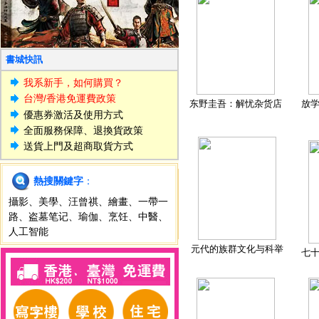
書城快訊
我系新手，如何購買？
台灣/香港免運費政策
东野圭吾：解忧杂货店
放
優惠券激活及使用方式
全面服務保障、退換貨政策
送貨上門及超商取貨方式
熱搜關鍵字
：
攝影
、
美學
、
汪曾祺
、
繪畫
、
一帶一
路
、
盗墓笔记
、
瑜伽
、
烹饪
、
中醫
、
人工智能
元代的族群文化与科举
七