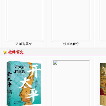
AI教育革命
漫画微积分
社科/哲史