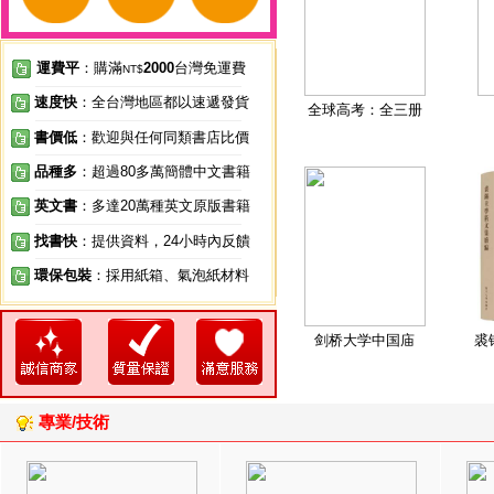
運費平
：購滿
2000
台灣免運費
NT$
速度快
：全台灣地區都以速遞發貨
全球高考：全三册
書價低
：歡迎與任何同類書店比價
品種多
：超過80多萬簡體中文書籍
英文書
：多達20萬種英文原版書籍
找書快
：提供資料，24小時內反饋
環保包裝
：採用紙箱、氣泡紙材料
剑桥大学中国庙
裘
專業/技術