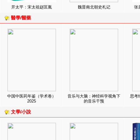
开太平：宋太祖赵匡胤
魏晋南北朝史札记
张
醫學/醫藥
中国中医药年鉴（学术卷）
音乐与大脑：神经科学视角下
思考
2025
的音乐干预
文學/小說