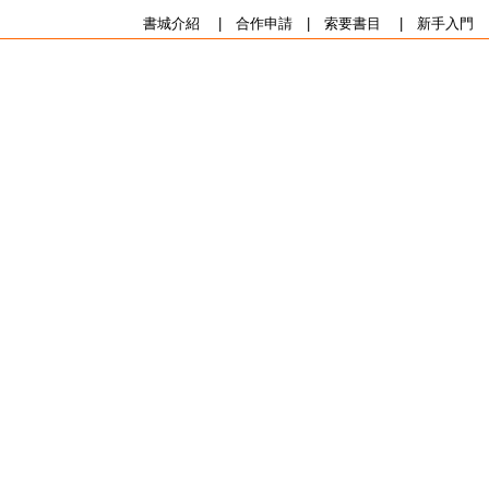
書城介紹
|
合作申請
|
索要書目
|
新手入門