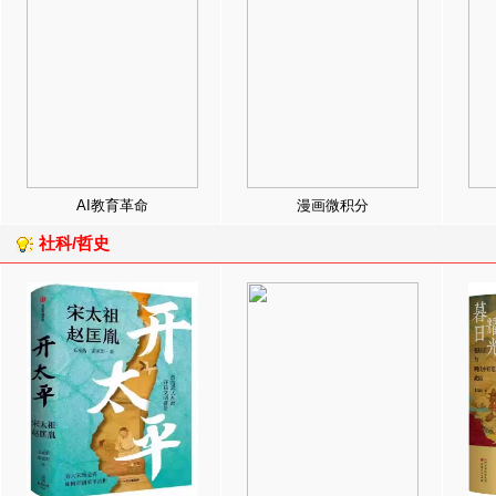
AI教育革命
漫画微积分
社科/哲史