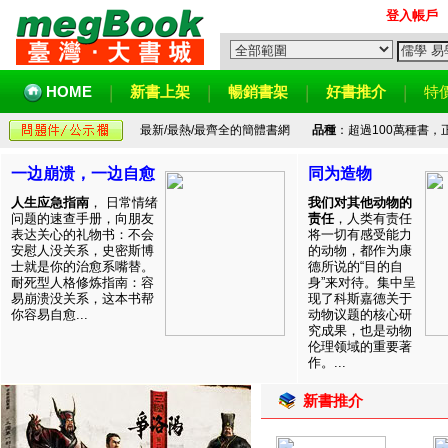
登入帳戶
HOME
新書上架
暢銷書架
好書推介
特
最新/最熱/最齊全的簡體書網
品種
：超過100萬種書
一边崩溃，一边自愈
同为造物
人生应急指南
， 日常情绪
我们对其他动物的
问题的速查手册，向朋友
责任
，人类有责任
表达关心的礼物书：不会
将一切有感受能力
安慰人没关系，史密斯博
的动物，都作为康
士就是你的治愈系嘴替。
德所说的“目的自
耐死型人格修炼指南：容
身”来对待。集中呈
易崩溃没关系，这本书帮
现了科斯嘉德关于
你容易自愈...
动物议题的核心研
究成果，也是动物
伦理领域的重要著
作。...
新書推介