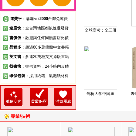
運費平
：購滿
2000
台灣免運費
NT$
速度快
：全台灣地區都以速遞發貨
全球高考：全三册
書價低
：歡迎與任何同類書店比價
品種多
：超過80多萬簡體中文書籍
英文書
：多達20萬種英文原版書籍
找書快
：提供資料，24小時內反饋
環保包裝
：採用紙箱、氣泡紙材料
剑桥大学中国庙
裘
專業/技術