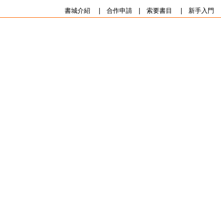
書城介紹
|
合作申請
|
索要書目
|
新手入門