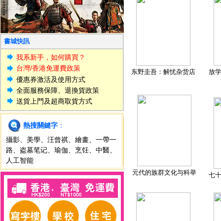
書城快訊
我系新手，如何購買？
台灣/香港免運費政策
东野圭吾：解忧杂货店
放
優惠券激活及使用方式
全面服務保障、退換貨政策
送貨上門及超商取貨方式
熱搜關鍵字
：
攝影
、
美學
、
汪曾祺
、
繪畫
、
一帶一
路
、
盗墓笔记
、
瑜伽
、
烹饪
、
中醫
、
人工智能
元代的族群文化与科举
七