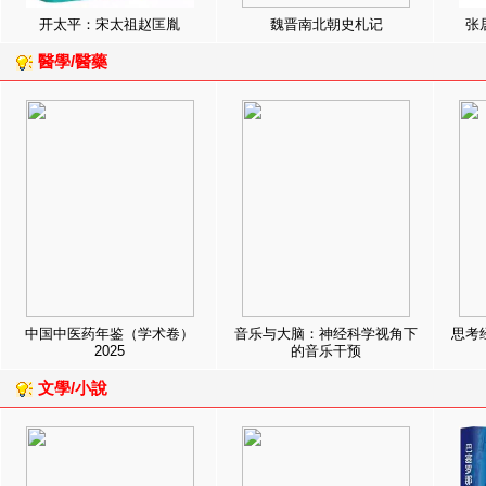
开太平：宋太祖赵匡胤
魏晋南北朝史札记
张
醫學/醫藥
中国中医药年鉴（学术卷）
音乐与大脑：神经科学视角下
思考
2025
的音乐干预
文學/小說