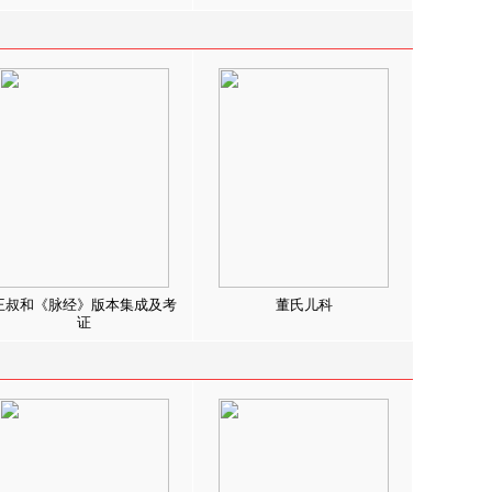
王叔和《脉经》版本集成及考
董氏儿科
证