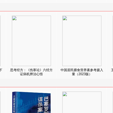
下
思考经方：《伤寒论》六经方
中国居民膳食营养素参考摄入
证病机辨治心悟
量（2023版）