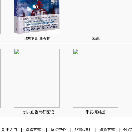
巴塞罗那谋杀案
烧纸
非洲火山群岛行医记
禾安·完结篇
|
新手入門
|
聯絡方式
|
幫助中心
|
找書說明
|
送貨方式
|
付款