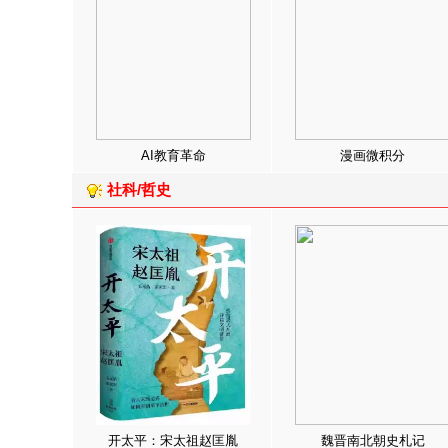
AI教育革命
漫画微积分
社科/哲史
开太平：宋太祖赵匡胤
魏晋南北朝史札记