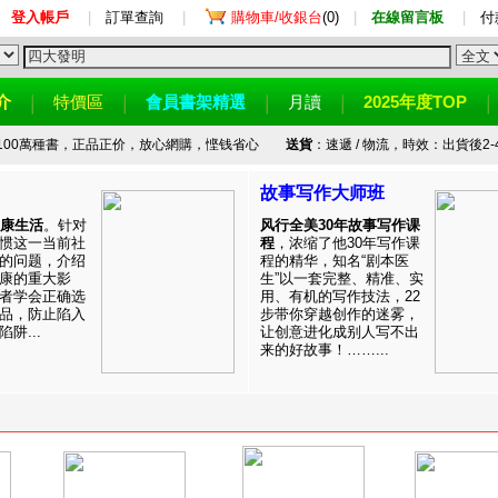
登入帳戶
|
訂單查詢
|
購物車/收銀台
(0)
|
在線留言板
|
付
介
特價區
會員書架精選
月讀
2025年度TOP
100萬種書，正品正价，放心網購，悭钱省心
送貨
：速遞 / 物流，時效：出貨後2-
故事写作大师班
健康生活
。针对
风行全美30年故事写作课
惯这一当前社
程
，浓缩了他30年写作课
的问题，介绍
程的精华，知名“剧本医
康的重大影
生”以一套完整、精准、实
者学会正确选
用、有机的写作技法，22
品，防止陷入
步带你穿越创作的迷雾，
阱...
让创意进化成别人写不出
来的好故事！……...