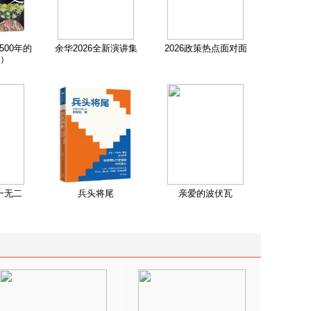
500年的
余华2026全新演讲集
2026政策热点面对面
）
一无二
兵头将尾
亲爱的波伏瓦