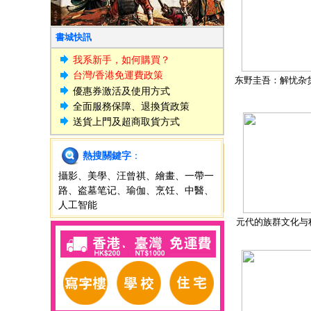
書城快訊
我系新手，如何購買？
台灣/香港免運費政策
东野圭吾：解忧杂
優惠券激活及使用方式
全面服務保障、退換貨政策
送貨上門及超商取貨方式
熱搜關鍵字
：
攝影
、
美學
、
汪曾祺
、
繪畫
、
一帶一
路
、
盗墓笔记
、
瑜伽
、
烹饪
、
中醫
、
人工智能
元代的族群文化与