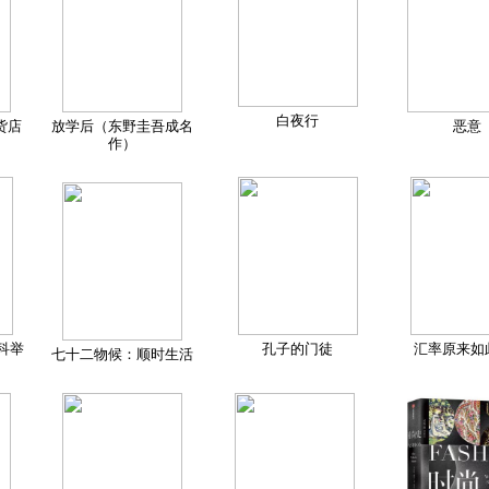
白夜行
货店
放学后（东野圭吾成名
恶意
作）
科举
孔子的门徒
汇率原来如
七十二物候：顺时生活