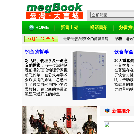
HOME
新書上架
暢銷書架
好書推
最新/最熱/最齊全的簡體書網
品種
：超過
钓鱼的哲学
饮食革命
对飞钓、物理学及生命意
30天重塑
义的探索
，当一位深耕物
不良饮食习
理前沿的理论物理学家握
会普遍存在
起飞钓竿，被公式与学术
了饮食对健
会议填满的旅途，忽然长
响，帮助读
出了联结自然与内心的温
择健康的食
柔枝桠。在巴西的热带清
虚假营销的陷
流里偶遇鲜见的鳟鱼...
新書推介