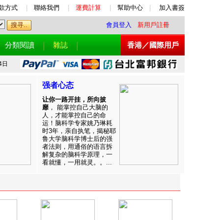
款方式
|
聯絡我們
|
運費計算
|
幫助中心
|
加入書簽
會員登入
新用戶註冊
分類閱讀
雜誌
香港／國際用戶
4日
强者心态
让你一路开挂，所向披
靡
， 能掌控自己大脑的
人，才能掌控自己的命
运！脑科学专家姚乃琳耗
时3年，亲自执笔，揭秘耶
鲁大学脑科学博士后的强
者法则，用通俗的语言拆
解复杂的脑科学原理，一
看就懂，一用就灵。。...