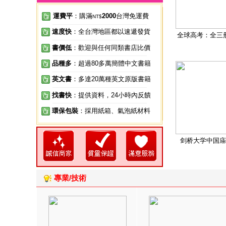
運費平
：購滿
2000
台灣免運費
NT$
速度快
：全台灣地區都以速遞發貨
全球高考：全三
書價低
：歡迎與任何同類書店比價
品種多
：超過80多萬簡體中文書籍
英文書
：多達20萬種英文原版書籍
找書快
：提供資料，24小時內反饋
環保包裝
：採用紙箱、氣泡紙材料
剑桥大学中国庙
專業/技術