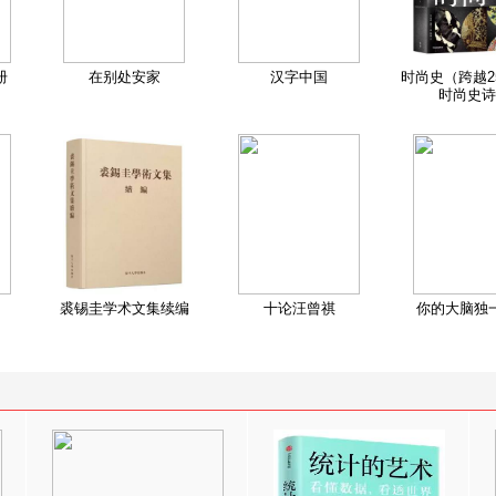
册
在别处安家
汉字中国
时尚史（跨越2
时尚史诗
裘锡圭学术文集续编
十论汪曾祺
你的大脑独