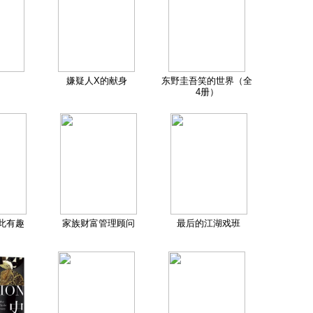
嫌疑人X的献身
东野圭吾笑的世界（全
4册）
此有趣
家族财富管理顾问
最后的江湖戏班