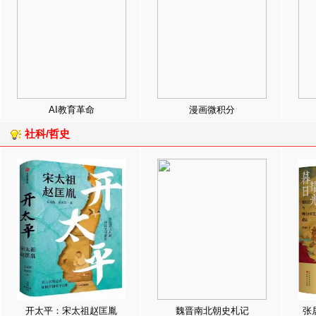
AI教育革命
漫画微积分
社科/哲史
开太平：宋太祖赵匡胤
魏晋南北朝史札记
张