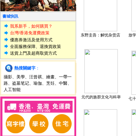
書城快訊
我系新手，如何購買？
台灣/香港免運費政策
东野圭吾：解忧杂货店
放
優惠券激活及使用方式
全面服務保障、退換貨政策
送貨上門及超商取貨方式
熱搜關鍵字
：
攝影
、
美學
、
汪曾祺
、
繪畫
、
一帶一
路
、
盗墓笔记
、
瑜伽
、
烹饪
、
中醫
、
人工智能
元代的族群文化与科举
七