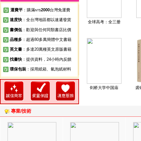
運費平
：購滿
2000
台灣免運費
NT$
速度快
：全台灣地區都以速遞發貨
全球高考：全三册
書價低
：歡迎與任何同類書店比價
品種多
：超過80多萬簡體中文書籍
英文書
：多達20萬種英文原版書籍
找書快
：提供資料，24小時內反饋
環保包裝
：採用紙箱、氣泡紙材料
剑桥大学中国庙
裘
專業/技術