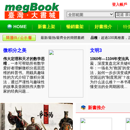
登入帳戶
HOME
新書上架
暢銷書架
好書推介
特
最新/最熱/最齊全的簡體書網
品種
：超過100萬種書
微积分之美
文明3
伟大定理和天才的数学思
1060年—1104年变法风
维
，一本可帮助所有数学
云
，深度复盘北宋关键4
爱好者理解微积分底层思
年：一场名为“救国”的变
维的科普书。用颇具趣味
法，如何一步步演变成
性的方式介绍了微积分算
空国运的“制度黑洞”？
法，通过严谨性与趣味性
为什么这么难？一本书
的故事及曾困扰伟大数学
懂变法的全周期困境...
家的经典问题...
新書推介