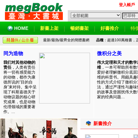
登入帳戶
HOME
新書上架
暢銷書架
好書推介
特
最新/最熱/最齊全的簡體書網
品種
：超過100萬種書
同为造物
微积分之美
我们对其他动物的
伟大定理和天才的数学
责任
，人类有责任
维
，一本可帮助所有数
将一切有感受能力
爱好者理解微积分底层
的动物，都作为康
维的科普书。用颇具趣
德所说的“目的自
性的方式介绍了微积分
身”来对待。集中呈
法，通过严谨性与趣味
现了科斯嘉德关于
的故事及曾困扰伟大数
动物议题的核心研
家的经典问题...
究成果，也是动物
伦理领域的重要著
作。...
新書推介