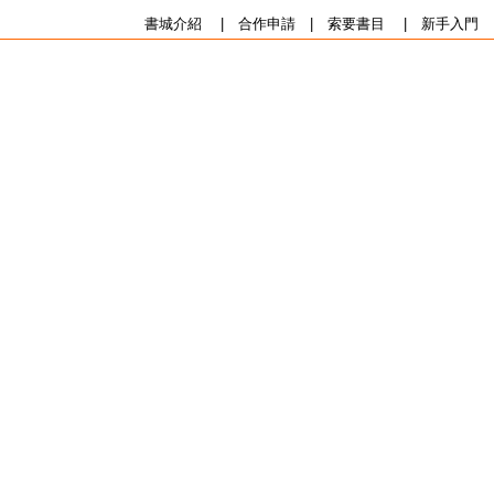
書城介紹
|
合作申請
|
索要書目
|
新手入門