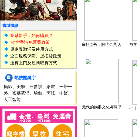
書城快訊
我系新手，如何購買？
台灣/香港免運費政策
东野圭吾：解忧杂货店
放
優惠券激活及使用方式
全面服務保障、退換貨政策
送貨上門及超商取貨方式
熱搜關鍵字
：
攝影
、
美學
、
汪曾祺
、
繪畫
、
一帶一
路
、
盗墓笔记
、
瑜伽
、
烹饪
、
中醫
、
人工智能
元代的族群文化与科举
七