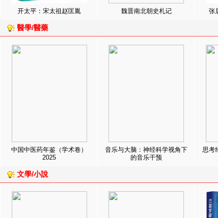
开太平：宋太祖赵匡胤
魏晋南北朝史札记
张
醫學/醫藥
中国中医药年鉴（学术卷）
音乐与大脑：神经科学视角下
思考
2025
的音乐干预
文學/小說