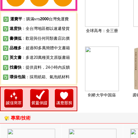
運費平
：購滿
2000
台灣免運費
NT$
速度快
：全台灣地區都以速遞發貨
全球高考：全三册
書價低
：歡迎與任何同類書店比價
品種多
：超過80多萬簡體中文書籍
英文書
：多達20萬種英文原版書籍
找書快
：提供資料，24小時內反饋
環保包裝
：採用紙箱、氣泡紙材料
剑桥大学中国庙
裘
專業/技術