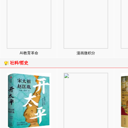
AI教育革命
漫画微积分
社科/哲史