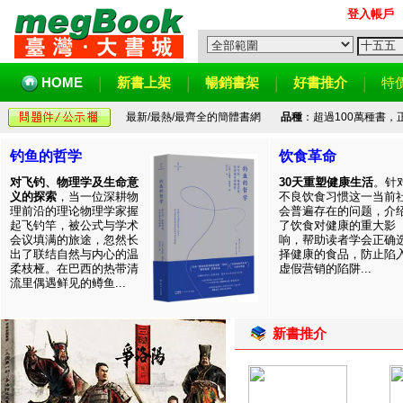
登入帳戶
HOME
新書上架
暢銷書架
好書推介
特
最新/最熱/最齊全的簡體書網
品種
：超過100萬種書
钓鱼的哲学
饮食革命
对飞钓、物理学及生命意
30天重塑健康生活
。针
义的探索
，当一位深耕物
不良饮食习惯这一当前
理前沿的理论物理学家握
会普遍存在的问题，介
起飞钓竿，被公式与学术
了饮食对健康的重大影
会议填满的旅途，忽然长
响，帮助读者学会正确
出了联结自然与内心的温
择健康的食品，防止陷
柔枝桠。在巴西的热带清
虚假营销的陷阱...
流里偶遇鲜见的鳟鱼...
新書推介