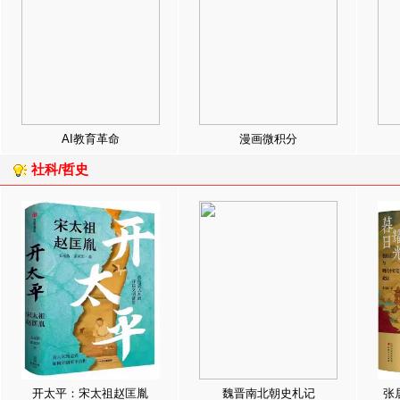
AI教育革命
漫画微积分
社科/哲史
开太平：宋太祖赵匡胤
魏晋南北朝史札记
张