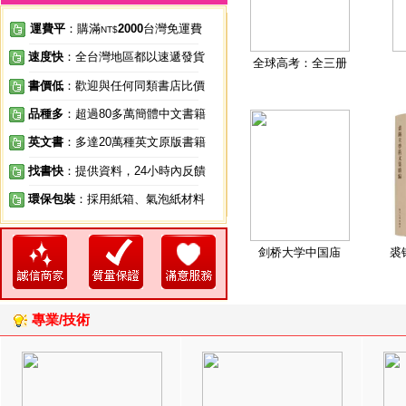
運費平
：購滿
2000
台灣免運費
NT$
速度快
：全台灣地區都以速遞發貨
全球高考：全三册
書價低
：歡迎與任何同類書店比價
品種多
：超過80多萬簡體中文書籍
英文書
：多達20萬種英文原版書籍
找書快
：提供資料，24小時內反饋
環保包裝
：採用紙箱、氣泡紙材料
剑桥大学中国庙
裘
專業/技術