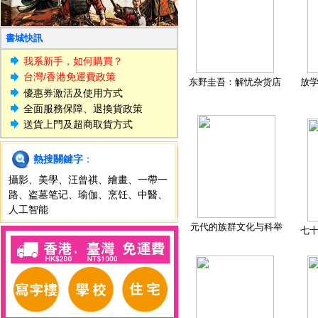
書城快訊
我系新手，如何購買？
台灣/香港免運費政策
东野圭吾：解忧杂货店
放
優惠券激活及使用方式
全面服務保障、退換貨政策
送貨上門及超商取貨方式
熱搜關鍵字
：
攝影
、
美學
、
汪曾祺
、
繪畫
、
一帶一
路
、
盗墓笔记
、
瑜伽
、
烹饪
、
中醫
、
人工智能
元代的族群文化与科举
七